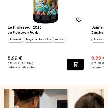
Le Professeur 2023
Sainte S
Les Producteurs Réunis
Domaine Mou
Herkunftsland
:
Herkunftsregion
:
Geschmack
:
Herkunftslan
Frankreich
Languedoc-Roussillon
trocken
Frankreich
8,99 €
8,99 €
1
0.75 l (11.99 € / 1 Liter)
0.75 l (11.99 € /
Lebensmittelangaben
Lebensmitte
Zum Warenkorb hinz