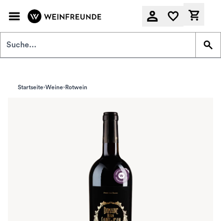
Zum Hauptinhalt springen
Derzeit
Startseite
Weine
Rotwein