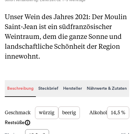
Sofort versandfertig. Lieferzeit ca. 1 - 3 Werktage
Unser Wein des Jahres 2021: Der Moulin
Saint-Jean ist ein südfranzösischer
Weintraum, dem die ganze Sonne und
landschaftliche Schönheit der Region
innewohnt.
Beschreibung
Steckbrief
Hersteller
Nährwerte & Zutaten
Beschreibung
Geschmack
würzig
beerig
Alkohol
14,5 %
Restsüße