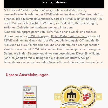
Jetzt registrieren
Mit Klick auf "Jetzt registrieren" willige ich bis auf Widerruf ein,
personalisierte Newsletter
der REWE Wein online GmbH ("Weinfreunde") zu
erhalten. Ich bin damit einverstanden, dass die REWE Wein online GmbH mir
per E-Mail an mich gerichtete Werbung zu Produkten, Dienstleistungen,
Aktionen, Zufriedenheitsbefragungen und Infos zum
Kundenbindungsprogramm von REWE Wein online GmbH und anderen
Unternehmen der
REWE Group
und
REWE-Partnerunternehmen
zusendet.
REWE Wein online GmbH darf zur Werbeoptimierung die Öffnung der E-
Mails und Klicks auf Links erheben und analysieren. Zu diesen genannten
Zwecken verarbeitet REWE Wein online GmbH meine personenbezogenen
Daten, wie in den
Datenschutzhinweisen
beschrieben. Diese Einwilligung
kann ich jederzeit mit Wirkung für die Zukunft widerrufen, z.B. per
Abmeldelink am Ende eines jeden Newsletters oder über den Kundendienst.
Unsere Auszeichnungen