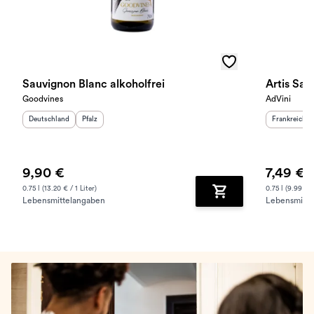
Sauvignon Blanc alkoholfrei
Artis Sau
Goodvines
AdVini
Herkunftsland
:
Herkunftsregion
:
Herkunftslan
Deutschland
Pfalz
Frankreich
9,90 €
7,49 €
0.75 l (13.20 € / 1 Liter)
0.75 l (9.99 € /
Lebensmittelangaben
Lebensmitte
Zum Warenkorb hinz