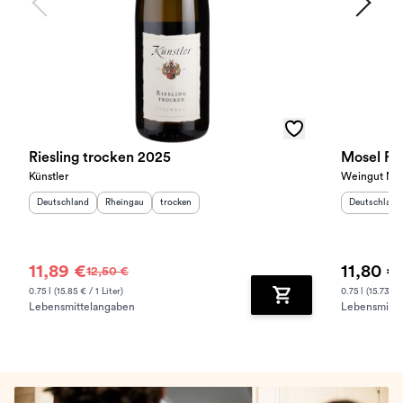
Riesling trocken 2025
Mosel Rie
Künstler
Weingut Nik
Herkunftsland
:
Herkunftsregion
Geschmack
:
:
Herkunftslan
Deutschland
Rheingau
trocken
Deutschland
11,89 €
11,80 €
12,50 €
0.75 l (15.85 € / 1 Liter)
0.75 l (15.73 € /
Lebensmittelangaben
Lebensmitte
Zum Warenkorb hinz