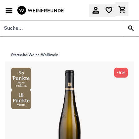
Zum Hauptinhalt springen
Derzeit
Startseite
Weine
Weißwein
-5%
95
Punkte
James
Suckling
18
Punkte
Vinum