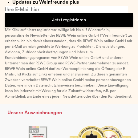
Updates zu Weinfreunde plus
Ihre E-Mail hier
Jetzt registrieren
Mit Klick auf "Jetzt registrieren" willige ich bis auf Widerruf ein,
personalisierte Newsletter
der REWE Wein online GmbH ("Weinfreunde") zu
erhalten. Ich bin damit einverstanden, dass die REWE Wein online GmbH mir
per E-Mail an mich gerichtete Werbung zu Produkten, Dienstleistungen,
Aktionen, Zufriedenheitsbefragungen und Infos zum
Kundenbindungsprogramm von REWE Wein online GmbH und anderen
Unternehmen der
REWE Group
und
REWE-Partnerunternehmen
zusendet.
REWE Wein online GmbH darf zur Werbeoptimierung die Öffnung der E-
Mails und Klicks auf Links erheben und analysieren. Zu diesen genannten
Zwecken verarbeitet REWE Wein online GmbH meine personenbezogenen
Daten, wie in den
Datenschutzhinweisen
beschrieben. Diese Einwilligung
kann ich jederzeit mit Wirkung für die Zukunft widerrufen, z.B. per
Abmeldelink am Ende eines jeden Newsletters oder über den Kundendienst.
Unsere Auszeichnungen