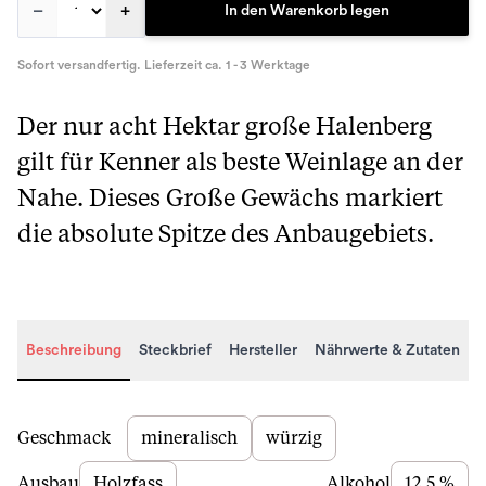
–
+
In den Warenkorb legen
Sofort versandfertig. Lieferzeit ca. 1 - 3 Werktage
Der nur acht Hektar große Halenberg
gilt für Kenner als beste Weinlage an der
Nahe. Dieses Große Gewächs markiert
die absolute Spitze des Anbaugebiets.
Beschreibung
Steckbrief
Hersteller
Nährwerte & Zutaten
Beschreibung
Geschmack
mineralisch
würzig
Ausbau
Holzfass
Alkohol
12,5 %