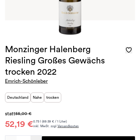
Monzinger Halenberg
Riesling Großes Gewächs
trocken 2022
Emrich-Schönleber
Deutschland
Nahe
trocken
statt
55,00 €
52,19 €
0.75 l (69.59 € / 1 Liter)
inkl. MwSt. zzgl.
Versandkosten