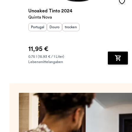
Unoaked Tinto 2024
Quinta Nova
Herkunftsland
Herkunftsregion
:
Geschmack
:
:
Portugal
Douro
trocken
11,95 €
0.75 l (15.93 € / 1 Liter)
Lebensmittelangaben
Zum Wa