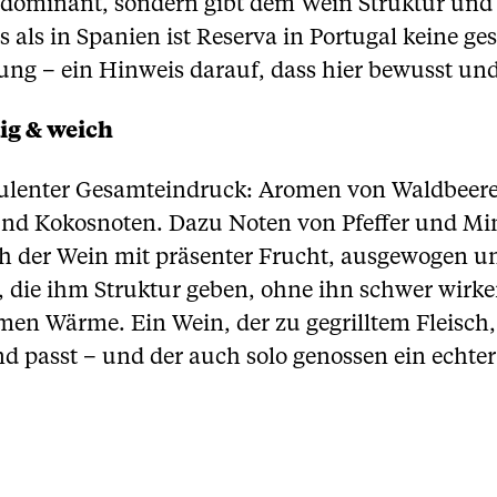
ht dominant, sondern gibt dem Wein Struktur un
 als in Spanien ist Reserva in Portugal keine gese
ng – ein Hinweis darauf, dass hier bewusst und 
ig & weich
 opulenter Gesamteindruck: Aromen von Waldbeere
d Kokosnoten. Dazu Noten von Pfeffer und Min
h der Wein mit präsenter Frucht, ausgewogen u
 die ihm Struktur geben, ohne ihn schwer wirken
hmen Wärme. Ein Wein, der zu gegrilltem Fleis
d passt – und der auch solo genossen ein echte