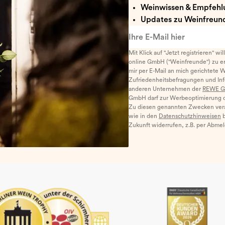
Weinwissen & Empfehl
Updates zu Weinfreund
Ihre E-Mail hier
Mit Klick auf "Jetzt registrieren" wi
online GmbH ("Weinfreunde") zu er
mir per E-Mail an mich gerichtete 
Zufriedenheitsbefragungen und I
anderen Unternehmen der
REWE G
GmbH darf zur Werbeoptimierung di
Zu diesen genannten Zwecken ver
wie in den
Datenschutzhinweisen
b
Zukunft widerrufen, z.B. per Abme