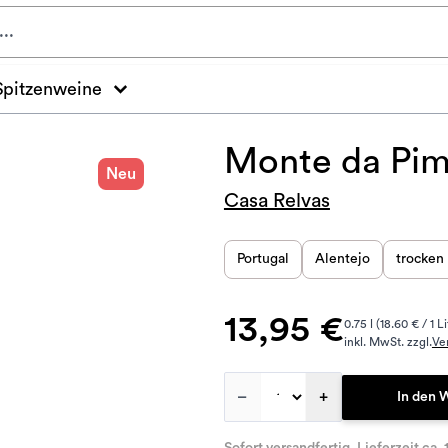
Spitzenweine
Monte da Pim
Neu
Casa Relvas
Portugal
Alentejo
trocken
13,95 €
0.75 l (18.60 € / 1 Li
inkl. MwSt. zzgl.
Ve
–
+
In den 