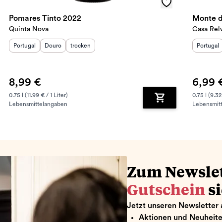
Pomares Tinto 2022
Monte d
Quinta Nova
Casa Rel
Herkunftsland
Herkunftsregion
:
Geschmack
:
:
Herkunft
Portugal
Douro
trocken
Portugal
8,99 €
6,99 
0.75 l (11.99 € / 1 Liter)
0.75 l (9.32
Lebensmittelangaben
Lebensmit
renkorb hinzufügen
Zum Warenkorb hin
Zum Newsle
Gutschein
s
Jetzt unseren Newsletter 
Aktionen und Neuheit