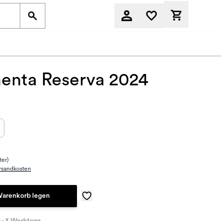
Derzeit befi
enta Reserva 2024
ter)
rsandkosten
Warenkorb legen