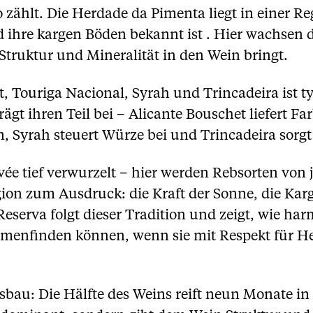
zählt. Die Herdade da Pimenta liegt in einer Reg
nd ihre kargen Böden bekannt ist . Hier wachsen
 Struktur und Mineralität in den Wein bringt.
 Touriga Nacional, Syrah und Trincadeira ist typ
rägt ihren Teil bei – Alicante Bouschet liefert F
n, Syrah steuert Würze bei und Trincadeira sorgt
vée tief verwurzelt – hier werden Rebsorten von 
egion zum Ausdruck: die Kraft der Sonne, die Kar
eserva folgt dieser Tradition und zeigt, wie ha
mmenfinden können, wenn sie mit Respekt für 
usbau: Die Hälfte des Weins reift neun Monate i