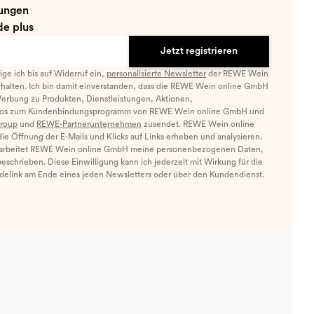
ungen
e plus
Jetzt registrieren
llige ich bis auf Widerruf ein,
personalisierte Newsletter
der REWE Wein
halten. Ich bin damit einverstanden, dass die REWE Wein online GmbH
Werbung zu Produkten, Dienstleistungen, Aktionen,
nfos zum Kundenbindungsprogramm von REWE Wein online GmbH und
roup
und
REWE-Partnerunternehmen
zusendet. REWE Wein online
e Öffnung der E-Mails und Klicks auf Links erheben und analysieren.
arbeitet REWE Wein online GmbH meine personenbezogenen Daten,
eschrieben. Diese Einwilligung kann ich jederzeit mit Wirkung für die
ldelink am Ende eines jeden Newsletters oder über den Kundendienst.