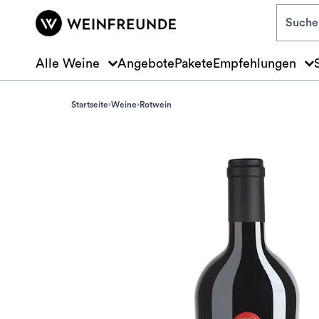
Zum Hauptinhalt springen
Alle Weine
Angebote
Pakete
Empfehlungen
Startseite
Weine
Rotwein