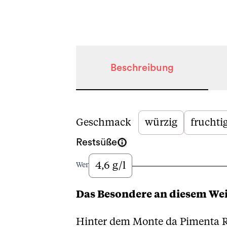
Beschreibung
Beschreibung
Geschmack
würzig
fruchti
Restsüße
4,6 g/l
Wenig
Das Besondere an diesem We
Hinter dem Monte da Pimenta Re