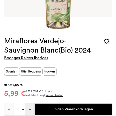
Miraflores Verdejo-
Sauvignon Blanc(Bio) 2024
Bodegas Raices Ibericas
Spanien
Utiel Requena
trocken
statt
7,59 €
5,99 €
0.75 l (7.99 € / 1 Liter)
inkl. MwSt. zzgl.
Versandkosten
–
+
In den Warenkorb legen