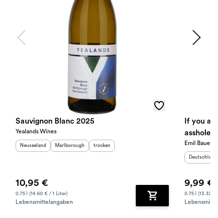
Sauvignon Blanc 2025
If you are
Yealands Wines
asshole -
Emil Bauer
trocken 
Herkunftsland
:
Herkunftsregion
:
Geschmack
:
Neuseeland
Marlborough
trocken
Herkunftslan
Deutschland
10,95 €
9,99 €
0.75 l (14.60 € / 1 Liter)
0.75 l (13.32 € /
Lebensmittelangaben
Lebensmitte
Zum Warenkorb hinz