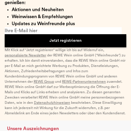
genießen:
Aktionen und Neuheiten
Weinwissen & Empfehlungen
Updates zu Weinfreunde plus
Ihre E-Mail hier
Jetzt registrieren
Mit Klick auf "Jetzt registrieren" willige ich bis auf Widerruf ein,
personalisierte Newsletter
der REWE Wein online GmbH ("Weinfreunde") zu
erhalten. Ich bin damit einverstanden, dass die REWE Wein online GmbH mir
per E-Mail an mich gerichtete Werbung zu Produkten, Dienstleistungen,
Aktionen, Zufriedenheitsbefragungen und Infos zum
Kundenbindungsprogramm von REWE Wein online GmbH und anderen
Unternehmen der
REWE Group
und
REWE-Partnerunternehmen
zusendet.
REWE Wein online GmbH darf zur Werbeoptimierung die Öffnung der E-
Mails und Klicks auf Links erheben und analysieren. Zu diesen genannten
Zwecken verarbeitet REWE Wein online GmbH meine personenbezogenen
Daten, wie in den
Datenschutzhinweisen
beschrieben. Diese Einwilligung
kann ich jederzeit mit Wirkung für die Zukunft widerrufen, z.B. per
Abmeldelink am Ende eines jeden Newsletters oder über den Kundendienst.
Unsere Auszeichnungen