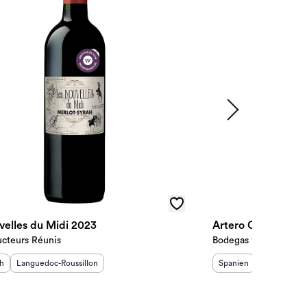
velles du Midi 2023
Artero Colección 
ucteurs Réunis
Bodegas y Viñedos M
sland
Herkunftsregion
:
:
Herkunftsland
Herkunftsre
:
ch
Languedoc-Roussillon
Spanien
La Mancha