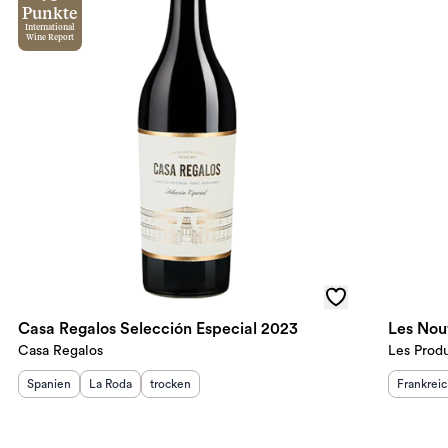
Punkte
International
Wine Report
Casa Regalos Selección Especial 2023
Les Nou
Casa Regalos
Les Prod
Herkunftsland
Herkunftsregion
:
Geschmack
:
:
Herkunft
Spanien
La Roda
trocken
Frankrei