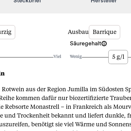
Steckbrief
Hersteller
rzig
Ausbau
Barrique
Säuregehalt
5 g/l
Viel
Wenig
in
in Rotwein aus der Region Jumilla im Südosten S
Reihe kommen dafür nur biozertifizierte Trauben
e Rebsorte Monastrell – in Frankreich als Mourv
ze und Trockenheit bekannt und liefert dunkle, 
szureifen, benötigt sie viel Wärme und Sonnen