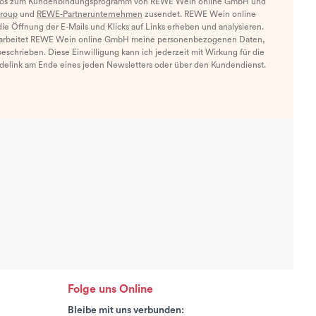
nfos zum Kundenbindungsprogramm von REWE Wein online GmbH und
roup
und
REWE-Partnerunternehmen
zusendet. REWE Wein online
e Öffnung der E-Mails und Klicks auf Links erheben und analysieren.
arbeitet REWE Wein online GmbH meine personenbezogenen Daten,
eschrieben. Diese Einwilligung kann ich jederzeit mit Wirkung für die
ldelink am Ende eines jeden Newsletters oder über den Kundendienst.
Folge uns Online
Bleibe mit uns verbunden: