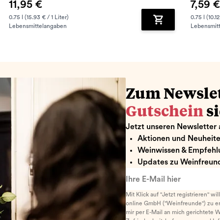
11,95 €
7,59 €
0.75 l (15.93 € / 1 Liter)
0.75 l (10.12
Lebensmittelangaben
Lebensmit
renkorb hinzufügen
Zum Warenkorb hin
Zum Newsle
Gutschein
s
Jetzt unseren Newsletter 
Aktionen und Neuheit
Weinwissen & Empfehl
Updates zu Weinfreund
Ihre E-Mail hier
Mit Klick auf "Jetzt registrieren" wi
online GmbH ("Weinfreunde") zu er
mir per E-Mail an mich gerichtete 