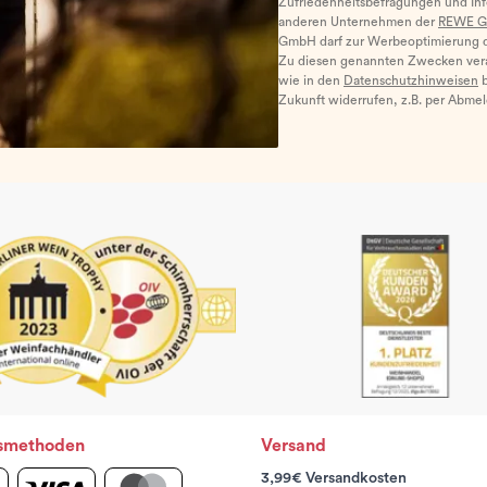
Zufriedenheitsbefragungen und I
anderen Unternehmen der
REWE G
GmbH darf zur Werbeoptimierung di
Zu diesen genannten Zwecken ver
wie in den
Datenschutzhinweisen
b
Zukunft widerrufen, z.B. per Abme
smethoden
Versand
3,99€ Versandkosten