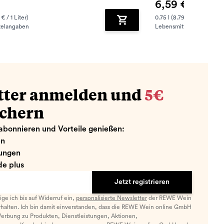
6,59 €
 € / 1 Liter)
0.75 l (8.79 € / 1 Liter)
telangaben
Lebensmittelangaben
zufügen
Zum Warenkorb hinzufügen
tter anmelden und
5€
ichern
abonnieren und Vorteile genießen:
en
ungen
e plus
Jetzt registrieren
llige ich bis auf Widerruf ein,
personalisierte Newsletter
der REWE Wein
halten. Ich bin damit einverstanden, dass die REWE Wein online GmbH
Werbung zu Produkten, Dienstleistungen, Aktionen,