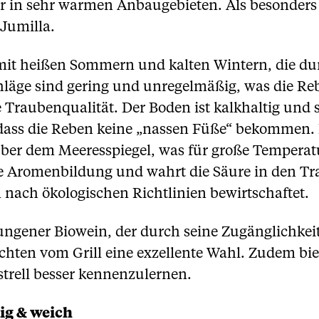
r in sehr warmen Anbaugebieten. Als besonders 
Jumilla.
, mit heißen Sommern und kalten Wintern, die du
hläge sind gering und unregelmäßig, was die Reb
 Traubenqualität. Der Boden ist kalkhaltig und se
odass die Reben keine „nassen Füße“ bekommen. 
ber dem Meeresspiegel, was für große Temperat
die Aromenbildung und wahrt die Säure in den T
 nach ökologischen Richtlinien bewirtschaftet.
ungener Biowein, der durch seine Zugänglichkeit s
ichten vom Grill eine exzellente Wahl. Zudem bie
trell besser kennenzulernen.
ig & weich