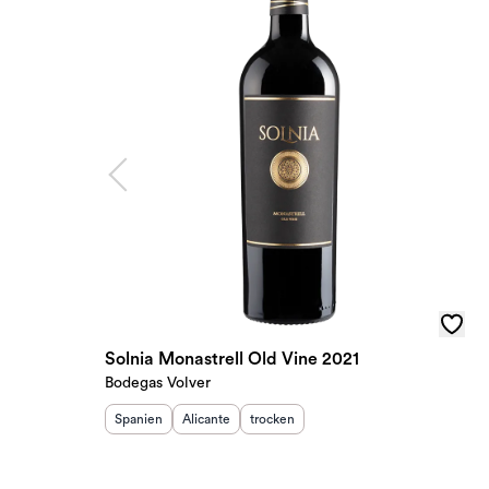
Solnia Monastrell Old Vine 2021
Bodegas Volver
Herkunftsland
Herkunftsregion
:
Geschmack
:
:
Spanien
Alicante
trocken