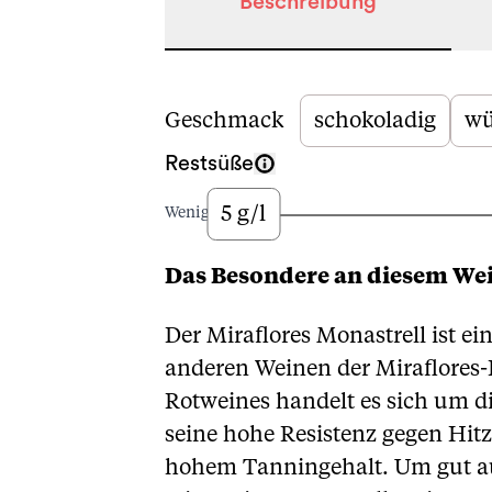
Beschreibung
Beschreibung
Geschmack
schokoladig
wü
Restsüße
5 g/l
Wenig
Das Besondere an diesem We
Der Miraflores Monastrell ist e
anderen Weinen der Miraflores-
Rotweines handelt es sich um di
seine hohe Resistenz gegen Hit
hohem Tanningehalt. Um gut au