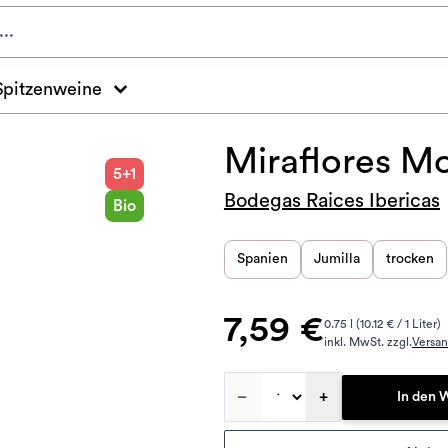
Spitzenweine
Miraflores Mo
5+1
Bodegas Raices Ibericas
Bio
Spanien
Jumilla
trocken
7,59 €
0.75 l (10.12 € / 1 Liter)
inkl. MwSt. zzgl.
Versa
–
+
In den 