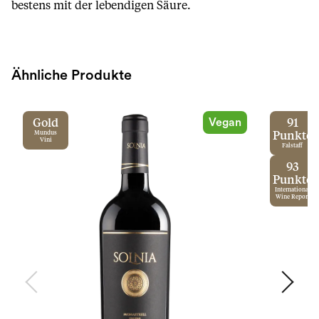
bestens mit der lebendigen Säure.
Ähnliche Produkte
Vegan
Gold
91
Mundus
Punkte
Vini
Falstaff
93
Punkte
International
Wine Report