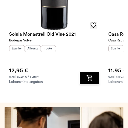
Solnia Monastrell Old Vine 2021
Casa Reg
Bodegas Volver
Casa Regalo
Herkunftsland
Herkunftsregion
:
Geschmack
:
:
Herkunftslan
H
Spanien
Alicante
trocken
Spanien
L
12,95 €
11,95 €
0.75 l (17.27 € / 1 Liter)
0.75 l (15.93 € /
Lebensmittelangaben
Lebensmitte
Zum Warenkorb hinz