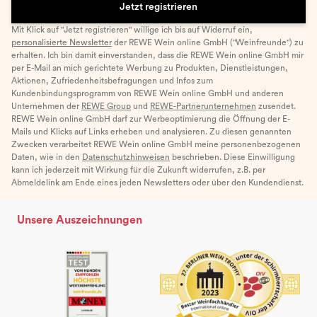
Jetzt registrieren
Mit Klick auf "Jetzt registrieren" willige ich bis auf Widerruf ein,
personalisierte Newsletter
der REWE Wein online GmbH ("Weinfreunde") zu
erhalten. Ich bin damit einverstanden, dass die REWE Wein online GmbH mir
per E-Mail an mich gerichtete Werbung zu Produkten, Dienstleistungen,
Aktionen, Zufriedenheitsbefragungen und Infos zum
Kundenbindungsprogramm von REWE Wein online GmbH und anderen
Unternehmen der
REWE Group
und
REWE-Partnerunternehmen
zusendet.
REWE Wein online GmbH darf zur Werbeoptimierung die Öffnung der E-
Mails und Klicks auf Links erheben und analysieren. Zu diesen genannten
Zwecken verarbeitet REWE Wein online GmbH meine personenbezogenen
Daten, wie in den
Datenschutzhinweisen
beschrieben. Diese Einwilligung
kann ich jederzeit mit Wirkung für die Zukunft widerrufen, z.B. per
Abmeldelink am Ende eines jeden Newsletters oder über den Kundendienst.
Unsere Auszeichnungen