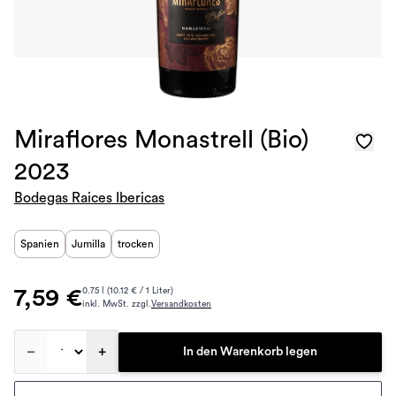
Miraflores Monastrell (Bio)
2023
Bodegas Raices Ibericas
Spanien
Jumilla
trocken
7,59 €
0.75 l (10.12 € / 1 Liter)
inkl. MwSt. zzgl.
Versandkosten
–
+
In den Warenkorb legen