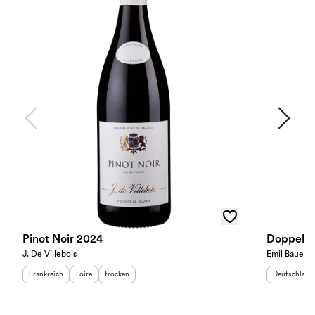
Pinot Noir 2024
Doppelst
J. De Villebois
Emil Bauer
Herkunftsland
:
Herkunftsregion
Geschmack
:
:
Herkunftslan
Frankreich
Loire
trocken
Deutschland