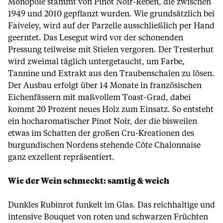
Monopole stammt von Pinot Noir-Reben, die zwischen
1949 und 2010 gepflanzt wurden. Wie grundsätzlich bei
Faiveley, wird auf der Parzelle ausschließlich per Hand
geerntet. Das Lesegut wird vor der schonenden
Pressung teilweise mit Stielen vergoren. Der Tresterhut
wird zweimal täglich untergetaucht, um Farbe,
Tannine und Extrakt aus den Traubenschalen zu lösen.
Der Ausbau erfolgt über 14 Monate in französischen
Eichenfässern mit maßvollem Toast-Grad, dabei
kommt 20 Prozent neues Holz zum Einsatz. So entsteht
ein hocharomatischer Pinot Noir, der die bisweilen
etwas im Schatten der großen Cru-Kreationen des
burgundischen Nordens stehende Côte Chalonnaise
ganz exzellent repräsentiert.
Wie der Wein schmeckt: samtig & weich
Dunkles Rubinrot funkelt im Glas. Das reichhaltige und
intensive Bouquet von roten und schwarzen Früchten