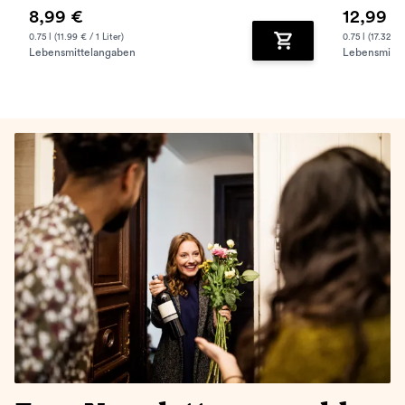
8,99 €
12,99 €
0.75 l (11.99 € / 1 Liter)
0.75 l (17.32 € /
Lebensmittelangaben
Lebensmitte
Zum Warenkorb hinz