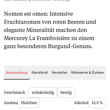
Sofort versandfertig. Lieferzeit ca. 1 - 3 Werktage
Nomen est omen: Intensive
Fruchtaromen von roten Beeren und
elegante Mineralität machen den
Mercurey La Framboisière zu einem
ganz besonderen Burgund-Genuss.
Beschreibung
Steckbrief
Hersteller
Nährwerte & Zutaten
Beschreibung
Geschmack
schokoladig
beerig
Ausbau
Holzfass
Alkohol
13,5 %