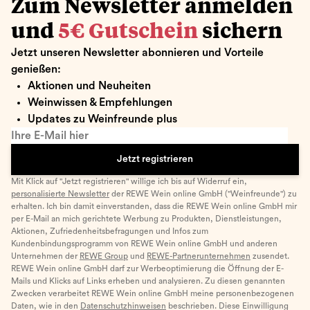
Zum Newsletter anmelden
und
5€ Gutschein
sichern
Jetzt unseren Newsletter abonnieren und Vorteile
genießen:
Aktionen und Neuheiten
Weinwissen & Empfehlungen
Updates zu Weinfreunde plus
Ihre E-Mail hier
Jetzt registrieren
Mit Klick auf "Jetzt registrieren" willige ich bis auf Widerruf ein,
personalisierte Newsletter
der REWE Wein online GmbH ("Weinfreunde") zu
erhalten. Ich bin damit einverstanden, dass die REWE Wein online GmbH mir
per E-Mail an mich gerichtete Werbung zu Produkten, Dienstleistungen,
Aktionen, Zufriedenheitsbefragungen und Infos zum
Kundenbindungsprogramm von REWE Wein online GmbH und anderen
Unternehmen der
REWE Group
und
REWE-Partnerunternehmen
zusendet.
REWE Wein online GmbH darf zur Werbeoptimierung die Öffnung der E-
Mails und Klicks auf Links erheben und analysieren. Zu diesen genannten
Zwecken verarbeitet REWE Wein online GmbH meine personenbezogenen
Daten, wie in den
Datenschutzhinweisen
beschrieben. Diese Einwilligung