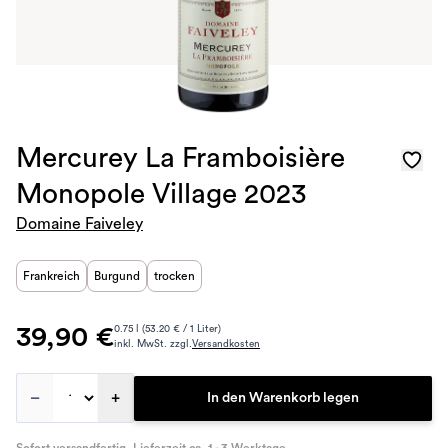
Mercurey La Framboisière
Monopole Village 2023
Domaine Faiveley
Frankreich
Burgund
trocken
39,90 €
0.75 l (53.20 € / 1 Liter)
inkl. MwSt. zzgl.
Versandkosten
–
+
In den Warenkorb legen