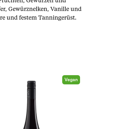
n Früchten, Gewürzen und
fer, Gewürznelken, Vanille und
ure und festem Tanningerüst.
Vegan