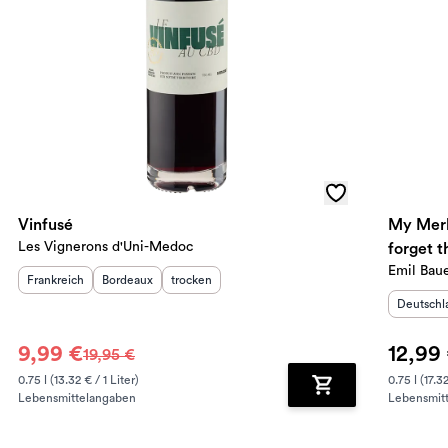
Vinfusé
My Merlo
Les Vignerons d'Uni-Medoc
forget t
Emil Bau
Herkunftsland
Herkunftsregion
:
Geschmack
:
:
Frankreich
Bordeaux
trocken
Herkunft
Deutschl
9,99 €
12,99
19,95 €
0.75 l (13.32 € / 1 Liter)
0.75 l (17.32
Lebensmittelangaben
Lebensmit
renkorb hinzufügen
Zum Warenkorb hin