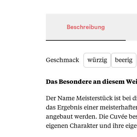
Beschreibung
Beschreibung
Geschmack
würzig
beerig
Das Besondere an diesem We
Der Name Meisterstück ist bei 
das Ergebnis einer meisterhafte
angebaut werden. Die Cuvée bes
eigenen Charakter und ihre eig