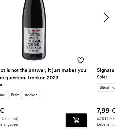
t is not the answer, it just makes you
Signature Merlot 
Spier
he question. trocken 2023
er
Herkunftsland
Herkunftsr
:
Südafrika
Western C
sland
:
Herkunftsregion
Geschmack
:
:
and
Pfalz
trocken
 €
7,99 €
 € / 1 Liter)
0.75 l (10.65 € / 1 Liter)
telangaben
Lebensmittelangaben
zufügen
Zum Warenkorb hinzufügen