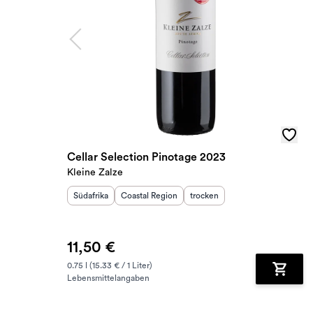
Cellar Selection Pinotage 2023
Kleine Zalze
Herkunftsland
Herkunftsregion
:
:
Geschmack
:
Südafrika
Coastal Region
trocken
11,50 €
0.75 l (15.33 € / 1 Liter)
Lebensmittelangaben
Zum Wa