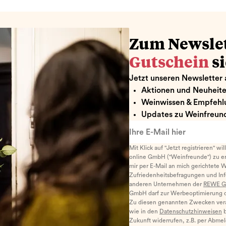
Zum Newsle
Gutschein
s
Jetzt unseren Newsletter 
Aktionen und Neuheit
Weinwissen & Empfehl
Updates zu Weinfreund
Ihre E-Mail hier
Mit Klick auf "Jetzt registrieren" wi
online GmbH ("Weinfreunde") zu er
mir per E-Mail an mich gerichtete 
Zufriedenheitsbefragungen und I
anderen Unternehmen der
REWE G
GmbH darf zur Werbeoptimierung di
Zu diesen genannten Zwecken ver
wie in den
Datenschutzhinweisen
b
Zukunft widerrufen, z.B. per Abme