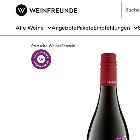
Zum Hauptinhalt springen
Alle Weine
Angebote
Pakete
Empfehlungen
Startseite
Weine
Rotwein