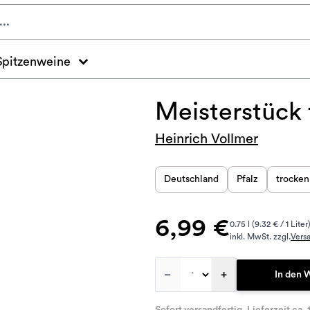
Spitzenweine
Meisterstück
Heinrich Vollmer
Deutschland
Pfalz
trocken
6,99 €
0.75 l (9.32 € / 1 Liter
inkl. MwSt. zzgl.
Vers
–
+
In den 