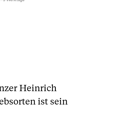
1 - 3 Werktage
inzer Heinrich
bsorten ist sein