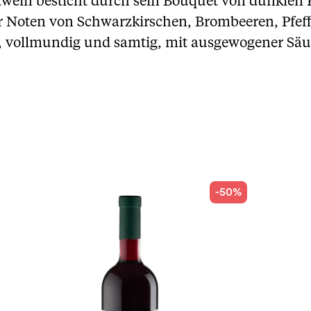
otwein besticht durch sein Bouquet von dunkle
er Noten von Schwarzkirschen, Brombeeren, Pfef
g, vollmundig und samtig, mit ausgewogener Sä
-50%