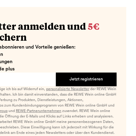
tter anmelden und
5€
ichern
abonnieren und Vorteile genießen:
en
ungen
e plus
Jetzt registrieren
llige ich bis auf Widerruf ein,
personalisierte Newsletter
der REWE Wein
halten. Ich bin damit einverstanden, dass die REWE Wein online GmbH
Werbung zu Produkten, Dienstleistungen, Aktionen,
nfos zum Kundenbindungsprogramm von REWE Wein online GmbH und
roup
und
REWE-Partnerunternehmen
zusendet. REWE Wein online
e Öffnung der E-Mails und Klicks auf Links erheben und analysieren.
arbeitet REWE Wein online GmbH meine personenbezogenen Daten,
eschrieben. Diese Einwilligung kann ich jederzeit mit Wirkung für die
ldelink am Ende eines jeden Newsletters oder über den Kundendienst.