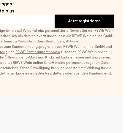
ungen
e plus
Jetzt registrieren
llige ich bis auf Widerruf ein,
personalisierte Newsletter
der REWE Wein
halten. Ich bin damit einverstanden, dass die REWE Wein online GmbH
Werbung zu Produkten, Dienstleistungen, Aktionen,
nfos zum Kundenbindungsprogramm von REWE Wein online GmbH und
roup
und
REWE-Partnerunternehmen
zusendet. REWE Wein online
e Öffnung der E-Mails und Klicks auf Links erheben und analysieren.
arbeitet REWE Wein online GmbH meine personenbezogenen Daten,
eschrieben. Diese Einwilligung kann ich jederzeit mit Wirkung für die
ldelink am Ende eines jeden Newsletters oder über den Kundendienst.