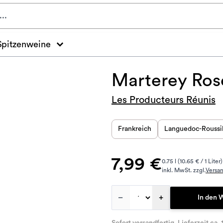
Spitzenweine
Marterey Ros
Les Producteurs Réunis
Frankreich
Languedoc-Roussi
7,99 €
0.75 l (10.65 € / 1 Liter)
inkl. MwSt. zzgl.
Versa
–
+
In den 