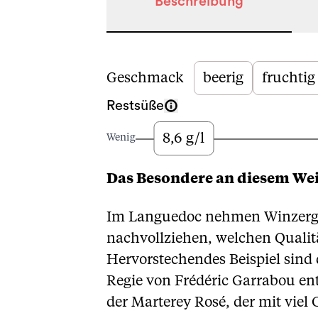
Beschreibung
Beschreibung
Geschmack
beerig
fruchtig
Restsüße
8,6 g/l
Wenig
Das Besondere an diesem We
Im Languedoc nehmen Winzergen
nachvollziehen, welchen Qualit
Hervorstechendes Beispiel sind 
Regie von Frédéric Garrabou ent
der Marterey Rosé, der mit vie