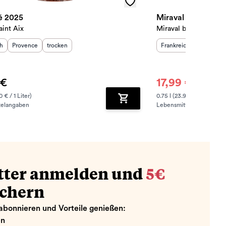
é 2025
Miraval Côtes de 
aint Aix
Miraval by Pitt & Perr
sland
Herkunftsregion
:
Geschmack
:
:
Herkunftsland
Herkunfts
:
ch
Provence
trocken
Frankreich
Provence
 €
17,99 €
21,90 €
0 € / 1 Liter)
0.75 l (23.99 € / 1 Liter)
telangaben
Lebensmittelangaben
zufügen
Zum Warenkorb hinzufügen
tter anmelden und
5€
ichern
abonnieren und Vorteile genießen:
en