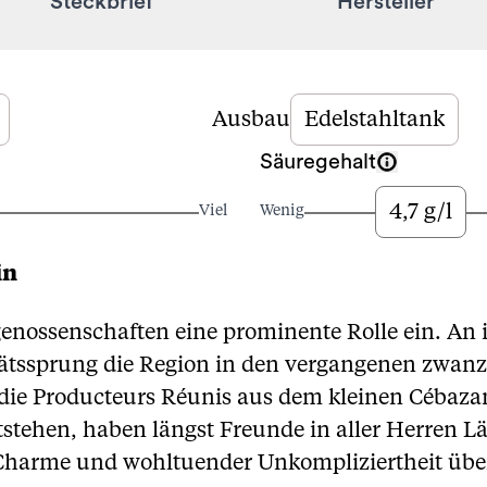
Steckbrief
Hersteller
Ausbau
Edelstahltank
Säuregehalt
4,7 g/l
Viel
Wenig
in
ossenschaften eine prominente Rolle ein. An i
ätssprung die Region in den vergangenen zwanzi
die Producteurs Réunis aus dem kleinen Cébazan.
stehen, haben längst Freunde in aller Herren L
l Charme und wohltuender Unkompliziertheit übe