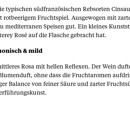
e typischen südfranzösischen Rebsorten Cinsau
rotbeerigem Fruchtspiel. Ausgewogen mit zart
 zu mediterranen Speisen gut. Ein kleines Kunsts
erey Rosé auf die Flasche gebracht hat.
monisch & mild
mittleres Rosa mit hellen Reflexen. Der Wein d
Blumenduft, ohne dass die Fruchtaromen aufdri
ger Balance von feiner Säure und zarter Fruchtsüß
Verführungskunst.