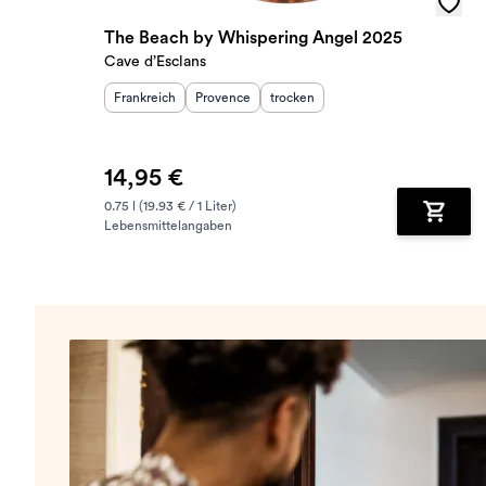
The Beach by Whispering Angel 2025
Cave d’Esclans
Herkunftsland
Herkunftsregion
:
Geschmack
:
:
Frankreich
Provence
trocken
14,95 €
0.75 l (19.93 € / 1 Liter)
Lebensmittelangaben
Zum Wa