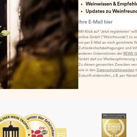
Weinwissen & Empfehl
Updates zu Weinfreund
Ihre E-Mail hier
Mit Klick auf "Jetzt registrieren" wi
online GmbH ("Weinfreunde") zu er
mir per E-Mail an mich gerichtete 
Zufriedenheitsbefragungen und I
anderen Unternehmen der
REWE G
GmbH darf zur Werbeoptimierung di
Zu diesen genannten Zwecken ver
wie in den
Datenschutzhinweisen
b
Zukunft widerrufen, z.B. per Abme