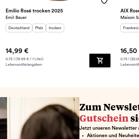
Emilio Rosé trocken 2025
AIX Ros
Emil Bauer
Maison S
Herkunftsland
:
Herkunftsregion
Geschmack
:
:
Herkunft
Deutschland
Pfalz
trocken
Frankrei
14,99 €
16,50
0.75 l (19.99 € / 1 Liter)
0.75 l (22.0
Lebensmittelangaben
Lebensmit
renkorb hinzufügen
Zum Warenkorb hin
Zum Newsle
Gutschein
s
Jetzt unseren Newsletter 
Aktionen und Neuheit