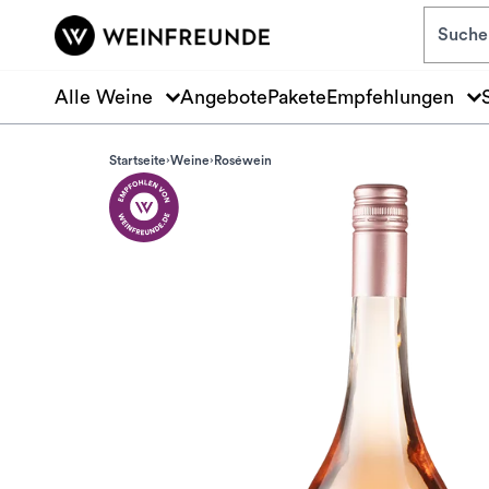
Zum Hauptinhalt springen
Alle Weine
Angebote
Pakete
Empfehlungen
Startseite
Weine
Roséwein