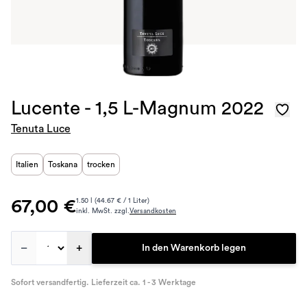
Lucente - 1,5 L-Magnum 2022
Tenuta Luce
Italien
Toskana
trocken
67,00 €
1.50 l (44.67 € / 1 Liter)
inkl. MwSt. zzgl.
Versandkosten
–
+
In den Warenkorb legen
Sofort versandfertig. Lieferzeit ca. 1 - 3 Werktage