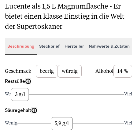
Lucente als 1,5 L Magnumflasche - Er
bietet einen klasse Einstieg in die Welt
der Supertoskaner
Beschreibung
Steckbrief
Hersteller
Nährwerte & Zutaten
Beschreibung
Geschmack
beerig
würzig
Alkohol
14 %
Restsüße
3 g/l
Wenig
Viel
Säuregehalt
5,9 g/l
Wenig
Viel