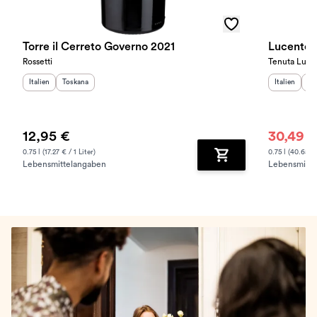
Torre il Cerreto Governo 2021
Lucente 
Rossetti
Tenuta Luce
Herkunftsland
Herkunftsregion
:
:
Herkunftslan
He
Italien
Toskana
Italien
To
12,95 €
30,49 
0.75 l (17.27 € / 1 Liter)
0.75 l (40.65 € 
Lebensmittelangaben
Lebensmitte
Zum Warenkorb hinz