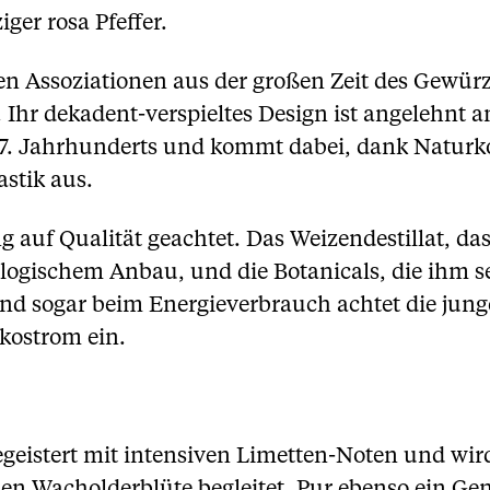
ger rosa Pfeffer.
n Assoziationen aus der großen Zeit des Gewürzh
e. Ihr dekadent-verspieltes Design ist angelehnt
17. Jahrhunderts und kommt dabei, dank Naturk
astik aus.
g auf Qualität geachtet. Das Weizendestillat, da
ologischem Anbau, und die Botanicals, die ihm s
nd sogar beim Energieverbrauch achtet die junge
Ökostrom ein.
egeistert mit intensiven Limetten-Noten und wir
llen Wacholderblüte begleitet. Pur ebenso ein G