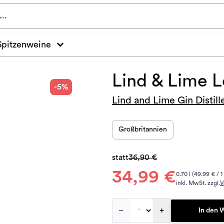
Spitzenweine
Lind & Lime 
-5%
Lind and Lime Gin Distill
Großbritannien
statt
36,90 €
34,99 €
0.70 l (49.99 € / 1
inkl. MwSt. zzgl.
V
–
+
In den 