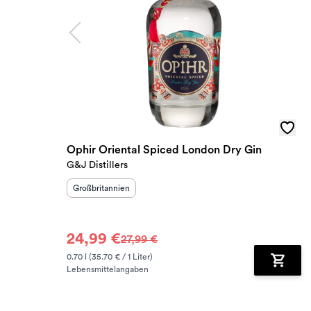
Ophir Oriental Spiced London Dry Gin
G&J Distillers
Herkunftsland
:
Großbritannien
24,99 €
27,99 €
0.70 l (35.70 € / 1 Liter)
Lebensmittelangaben
Zum Wa