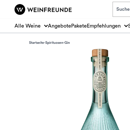
Zum Hauptinhalt springen
Alle Weine
Angebote
Pakete
Empfehlungen
Startseite
Spirituosen
Gin