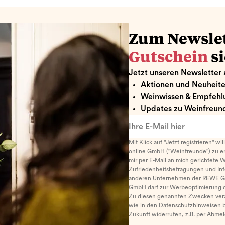
Zum Newsle
Gutschein
s
Jetzt unseren Newsletter 
Aktionen und Neuheit
Weinwissen & Empfehl
Updates zu Weinfreund
Ihre E-Mail hier
Mit Klick auf "Jetzt registrieren" wi
online GmbH ("Weinfreunde") zu er
mir per E-Mail an mich gerichtete 
Zufriedenheitsbefragungen und I
anderen Unternehmen der
REWE G
GmbH darf zur Werbeoptimierung di
Zu diesen genannten Zwecken ver
wie in den
Datenschutzhinweisen
b
Zukunft widerrufen, z.B. per Abme