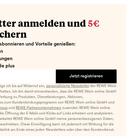
tter anmelden und
5€
ichern
abonnieren und Vorteile genießen:
en
ungen
e plus
Jetzt registrieren
llige ich bis auf Widerruf ein,
personalisierte Newsletter
der REWE Wein
halten. Ich bin damit einverstanden, dass die REWE Wein online GmbH
Werbung zu Produkten, Dienstleistungen, Aktionen,
nfos zum Kundenbindungsprogramm von REWE Wein online GmbH und
roup
und
REWE-Partnerunternehmen
zusendet. REWE Wein online
e Öffnung der E-Mails und Klicks auf Links erheben und analysieren.
arbeitet REWE Wein online GmbH meine personenbezogenen Daten,
eschrieben. Diese Einwilligung kann ich jederzeit mit Wirkung für die
ldelink am Ende eines jeden Newsletters oder über den Kundendienst.