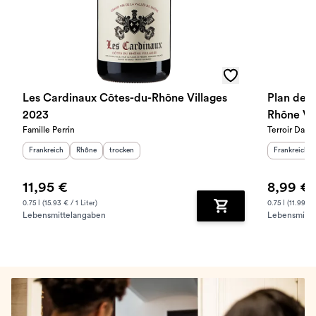
Les Cardinaux Côtes-du-Rhône Villages
Plan de 
2023
Rhône Vi
Famille Perrin
Terroir Dar
Herkunftsland
:
Herkunftsregion
Geschmack
:
:
Herkunftslan
Frankreich
Rhône
trocken
Frankreich
11,95 €
8,99 €
0.75 l (15.93 € / 1 Liter)
0.75 l (11.99 € /
Lebensmittelangaben
Lebensmitte
Zum Warenkorb hinz