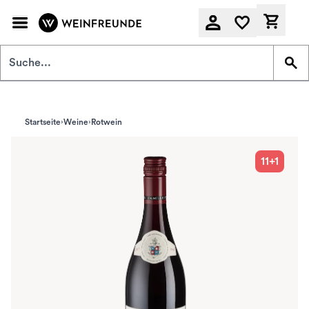
Zum Hauptinhalt springen
Derzeit
Startseite
Weine
Rotwein
11+1