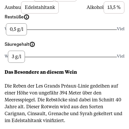
Ausbau
Edelstahltank
Alkohol
13,5 %
Restsüße
0,5 g/l
Wenig
Viel
Säuregehalt
3 g/l
Wenig
Viel
Das Besondere an diesem Wein
Die Reben der Les Grands Préaux-Linie gedeihen auf
einer Höhe von ungefähr 394 Meter über den
Meeresspiegel. Die Rebstöcke sind dabei im Schnitt 40
Jahre alt. Dieser Rotwein wird aus den Sorten
Carignan, Cinsault, Grenache und Syrah gekeltert und
im Edelstahltank vinifiziert.