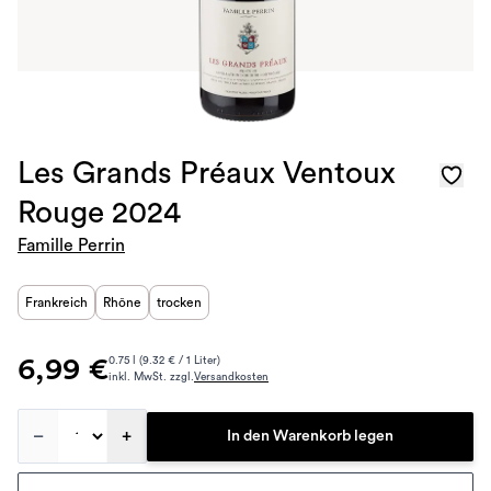
Les Grands Préaux Ventoux
Rouge 2024
Famille Perrin
Frankreich
Rhône
trocken
6,99 €
0.75 l (9.32 € / 1 Liter)
inkl. MwSt. zzgl.
Versandkosten
–
+
In den Warenkorb legen