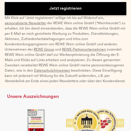
Jetzt registrieren
Mit Klick auf "Jetzt registrieren" willige ich bis auf Widerruf ein,
personalisierte Newsletter
der REWE Wein online GmbH ("Weinfreunde") zu
erhalten. Ich bin damit einverstanden, dass die REWE Wein online GmbH mir
per E-Mail an mich gerichtete Werbung zu Produkten, Dienstleistungen,
Aktionen, Zufriedenheitsbefragungen und Infos zum
Kundenbindungsprogramm von REWE Wein online GmbH und anderen
Unternehmen der
REWE Group
und
REWE-Partnerunternehmen
zusendet.
REWE Wein online GmbH darf zur Werbeoptimierung die Öffnung der E-
Mails und Klicks auf Links erheben und analysieren. Zu diesen genannten
Zwecken verarbeitet REWE Wein online GmbH meine personenbezogenen
Daten, wie in den
Datenschutzhinweisen
beschrieben. Diese Einwilligung
kann ich jederzeit mit Wirkung für die Zukunft widerrufen, z.B. per
Abmeldelink am Ende eines jeden Newsletters oder über den Kundendienst.
Unsere Auszeichnungen