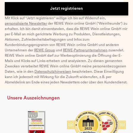
Jetzt registrieren
Mit Klick auf "Jetzt registrieren" willige ich bis auf Widerruf ein,
personalisierte Newsletter
der REWE Wein online GmbH ("Weinfreunde") zu
erhalten. Ich bin damit einverstanden, dass die REWE Wein online GmbH mir
per E-Mail an mich gerichtete Werbung zu Produkten, Dienstleistungen,
Aktionen, Zufriedenheitsbefragungen und Infos zum
Kundenbindungsprogramm von REWE Wein online GmbH und anderen
Unternehmen der
REWE Group
und
REWE-Partnerunternehmen
zusendet.
REWE Wein online GmbH darf zur Werbeoptimierung die Öffnung der E-
Mails und Klicks auf Links erheben und analysieren. Zu diesen genannten
Zwecken verarbeitet REWE Wein online GmbH meine personenbezogenen
Daten, wie in den
Datenschutzhinweisen
beschrieben. Diese Einwilligung
kann ich jederzeit mit Wirkung für die Zukunft widerrufen, z.B. per
Abmeldelink am Ende eines jeden Newsletters oder über den Kundendienst.
Unsere Auszeichnungen