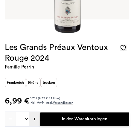
Les Grands Préaux Ventoux
Rouge 2024
Famille Perrin
Frankreich
Rhône
trocken
6,99 €
0.75 l (9.32 € / 1 Liter)
inkl. MwSt. zzgl.
Versandkosten
–
+
In den Warenkorb legen