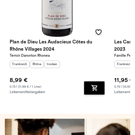
Plan de Dieu Les Audacieux Côtes du
Les Card
Rhône Villages 2024
2023
Terroir Daronton Rhonea
Famille Perri
Herkunftsland
:
Herkunftsregion
Geschmack
:
:
Herkunftslan
Frankreich
Rhône
trocken
Frankreich
8,99 €
11,95 €
0.75 l (11.99 € / 1 Liter)
0.75 l (15.93 € /
Lebensmittelangaben
Lebensmitte
Zum Warenkorb hinz