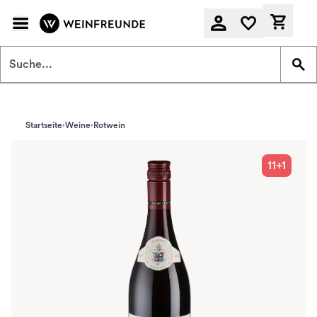
Zum Hauptinhalt springen
Derzeit
Startseite
Weine
Rotwein
11+1