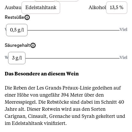
Ausbau
Edelstahltank
Alkohol
13,5 %
Restsüße
0,5 g/l
Wenig
Viel
Säuregehalt
3 g/l
Wenig
Viel
Das Besondere an diesem Wein
Die Reben der Les Grands Préaux-Linie gedeihen auf
einer Höhe von ungefähr 394 Meter über den
Meeresspiegel. Die Rebstöcke sind dabei im Schnitt 40
Jahre alt. Dieser Rotwein wird aus den Sorten
Carignan, Cinsault, Grenache und Syrah gekeltert und
im Edelstahltank vinifiziert.