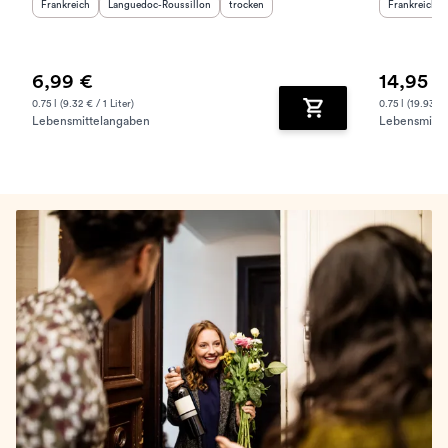
Herkunftsland
:
Herkunftsregion
:
Geschmack
:
Herkunftslan
Frankreich
Languedoc-Roussillon
trocken
Frankreich
6,99 €
14,95 €
0.75 l (9.32 € / 1 Liter)
0.75 l (19.93 € 
Lebensmittelangaben
Lebensmitte
Zum Warenkorb hinz