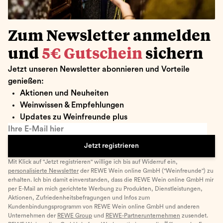
Zum Newsletter anmelden
und
5€ Gutschein
sichern
Jetzt unseren Newsletter abonnieren und Vorteile
genießen:
Aktionen und Neuheiten
Weinwissen & Empfehlungen
Updates zu Weinfreunde plus
Ihre E-Mail hier
Jetzt registrieren
Mit Klick auf "Jetzt registrieren" willige ich bis auf Widerruf ein,
personalisierte Newsletter
der REWE Wein online GmbH ("Weinfreunde") zu
erhalten. Ich bin damit einverstanden, dass die REWE Wein online GmbH mir
per E-Mail an mich gerichtete Werbung zu Produkten, Dienstleistungen,
Aktionen, Zufriedenheitsbefragungen und Infos zum
Kundenbindungsprogramm von REWE Wein online GmbH und anderen
Unternehmen der
REWE Group
und
REWE-Partnerunternehmen
zusendet.