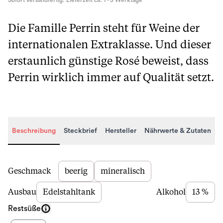
Sofort versandfertig. Lieferzeit ca. 1 - 3 Werktage
Die Famille Perrin steht für Weine der
internationalen Extraklasse. Und dieser
erstaunlich günstige Rosé beweist, dass
Perrin wirklich immer auf Qualität setzt.
Beschreibung
Steckbrief
Hersteller
Nährwerte & Zutaten
Beschreibung
Geschmack
beerig
mineralisch
Ausbau
Edelstahltank
Alkohol
13 %
Restsüße