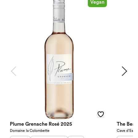
Vegan
Plume Grenache Rosé 2025
The Beac
Domaine la Colombette
Cave d’Escla