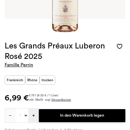
Les Grands Préaux Luberon
Rosé 2025
Famille Perrin
Frankreich
Rhône
trocken
6,99 €
0.75 l (9.32 € / 1 Liter)
inkl. MwSt. zzgl.
Versandkosten
–
+
In den Warenkorb legen