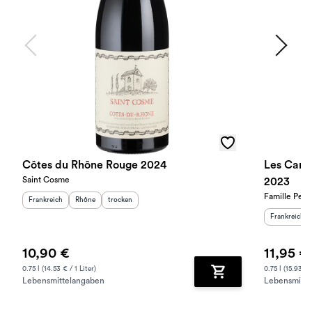
Côtes du Rhône Rouge 2024
Les Card
Saint Cosme
2023
Famille Perri
Herkunftsland
:
Herkunftsregion
Geschmack
:
:
Frankreich
Rhône
trocken
Herkunftslan
Frankreich
10,90 €
11,95 €
0.75 l (14.53 € / 1 Liter)
0.75 l (15.93 € /
Lebensmittelangaben
Lebensmitte
Zum Warenkorb hinz