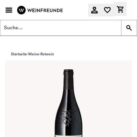
Zum Hauptinhalt springen
Derzeit
Startseite
Weine
Rotwein