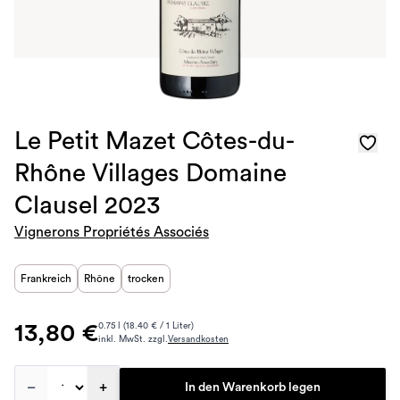
Le Petit Mazet Côtes-du-
Rhône Villages Domaine
Clausel 2023
Vignerons Propriétés Associés
Frankreich
Rhône
trocken
13,80 €
0.75 l (18.40 € / 1 Liter)
inkl. MwSt. zzgl.
Versandkosten
–
+
In den Warenkorb legen