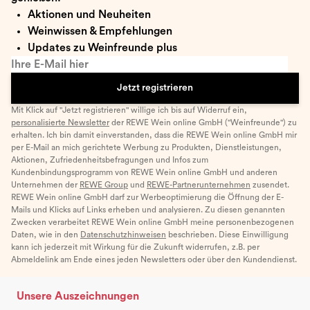
Aktionen und Neuheiten
Weinwissen & Empfehlungen
Updates zu Weinfreunde plus
Ihre E-Mail hier
Jetzt registrieren
Mit Klick auf "Jetzt registrieren" willige ich bis auf Widerruf ein,
personalisierte Newsletter
der REWE Wein online GmbH ("Weinfreunde") zu
erhalten. Ich bin damit einverstanden, dass die REWE Wein online GmbH mir
per E-Mail an mich gerichtete Werbung zu Produkten, Dienstleistungen,
Aktionen, Zufriedenheitsbefragungen und Infos zum
Kundenbindungsprogramm von REWE Wein online GmbH und anderen
Unternehmen der
REWE Group
und
REWE-Partnerunternehmen
zusendet.
REWE Wein online GmbH darf zur Werbeoptimierung die Öffnung der E-
Mails und Klicks auf Links erheben und analysieren. Zu diesen genannten
Zwecken verarbeitet REWE Wein online GmbH meine personenbezogenen
Daten, wie in den
Datenschutzhinweisen
beschrieben. Diese Einwilligung
kann ich jederzeit mit Wirkung für die Zukunft widerrufen, z.B. per
Abmeldelink am Ende eines jeden Newsletters oder über den Kundendienst.
Unsere Auszeichnungen