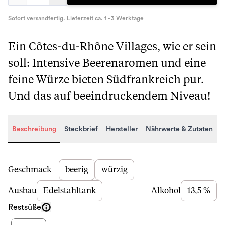
Sofort versandfertig. Lieferzeit ca. 1 - 3 Werktage
Ein Côtes-du-Rhône Villages, wie er sein
soll: Intensive Beerenaromen und eine
feine Würze bieten Südfrankreich pur.
Und das auf beeindruckendem Niveau!
Beschreibung
Steckbrief
Hersteller
Nährwerte & Zutaten
Beschreibung
Geschmack
beerig
würzig
Ausbau
Edelstahltank
Alkohol
13,5 %
Restsüße