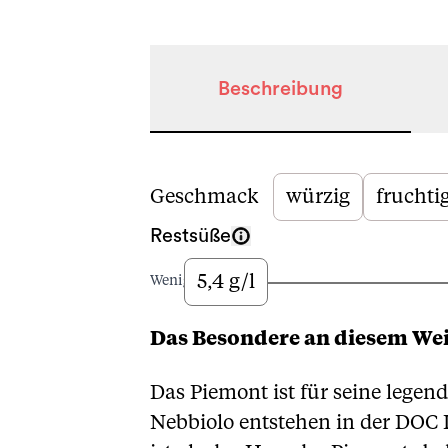
Beschreibung
Beschreibung
Geschmack
würzig
fruchti
Restsüße
5,4 g/l
Wenig
Das Besondere an diesem We
Das Piemont ist für seine lege
Nebbiolo entstehen in der DOC 