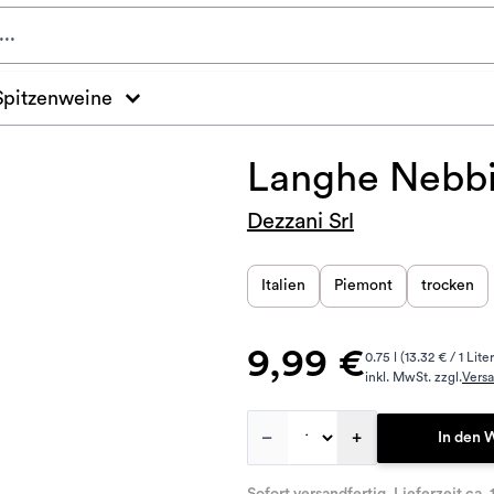
Spitzenweine
Langhe Nebbi
Dezzani Srl
Italien
Piemont
trocken
9,99 €
0.75 l (13.32 € / 1 Liter
inkl. MwSt. zzgl.
Vers
–
+
In den 