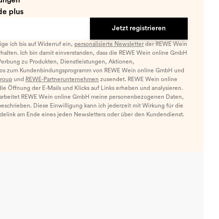
ungen
e plus
Jetzt registrieren
llige ich bis auf Widerruf ein,
personalisierte Newsletter
der REWE Wein
halten. Ich bin damit einverstanden, dass die REWE Wein online GmbH
Werbung zu Produkten, Dienstleistungen, Aktionen,
nfos zum Kundenbindungsprogramm von REWE Wein online GmbH und
roup
und
REWE-Partnerunternehmen
zusendet. REWE Wein online
e Öffnung der E-Mails und Klicks auf Links erheben und analysieren.
arbeitet REWE Wein online GmbH meine personenbezogenen Daten,
eschrieben. Diese Einwilligung kann ich jederzeit mit Wirkung für die
ldelink am Ende eines jeden Newsletters oder über den Kundendienst.