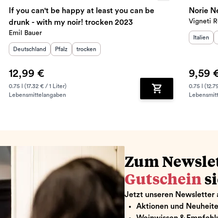
If you can't be happy at least you can be
Vigneti R
drunk - with my noir! trocken 2023
Emil Bauer
Herkunft
Italien
Herkunftsland
:
Herkunftsregion
Geschmack
:
:
Deutschland
Pfalz
trocken
12,99 €
9,59 
0.75 l (17.32 € / 1 Liter)
0.75 l (12.79
Lebensmittelangaben
Lebensmit
renkorb hinzufügen
Zum Warenkorb hin
Zum Newsle
Gutschein
s
Jetzt unseren Newsletter 
Aktionen und Neuheit