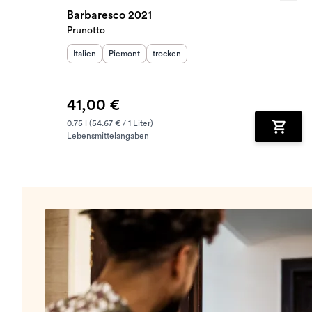
Barbaresco 2021
Prunotto
Herkunftsland
Herkunftsregion
:
Geschmack
:
:
Italien
Piemont
trocken
41,00 €
0.75 l (54.67 € / 1 Liter)
Lebensmittelangaben
Zum Wa