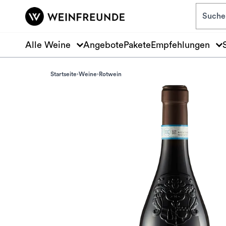
Zum Hauptinhalt springen
Alle Weine
Angebote
Pakete
Empfehlungen
Startseite
Weine
Rotwein