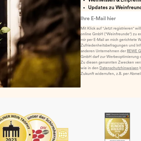
Weinwissen & Empfehl
Updates zu Weinfreund
Ihre E-Mail hier
Mit Klick auf "Jetzt registrieren" wi
online GmbH ("Weinfreunde") zu er
mir per E-Mail an mich gerichtete 
Zufriedenheitsbefragungen und I
anderen Unternehmen der
REWE G
GmbH darf zur Werbeoptimierung di
Zu diesen genannten Zwecken ver
wie in den
Datenschutzhinweisen
b
Zukunft widerrufen, z.B. per Abme