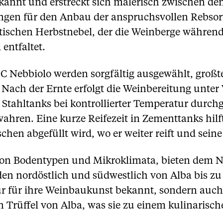
ekannt und erstreckt sich malerisch zwischen de
ungen für den Anbau der anspruchsvollen Rebsor
stischen Herbstnebel, der die Weinberge währen
 entfaltet.
 Nebbiolo werden sorgfältig ausgewählt, großtei
ach der Ernte erfolgt die Weinbereitung unte
Stahltanks bei kontrollierter Temperatur durchg
hren. Eine kurze Reifezeit in Zementtanks hilft
schen abgefüllt wird, wo er weiter reift und sein
 von Bodentypen und Mikroklimata, bieten dem 
en nordöstlich und südwestlich von Alba bis zu
nur für ihre Weinbaukunst bekannt, sondern auc
Trüffel von Alba, was sie zu einem kulinarisch