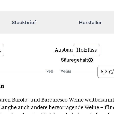
Steckbrief
Hersteller
g
Ausbau
Holzfass
Säuregehalt
5,3 g/
Viel
Wenig
in
ndären Barolo- und Barbaresco-Weine weltbekannt
Langhe auch andere hervorragende Weine – für 