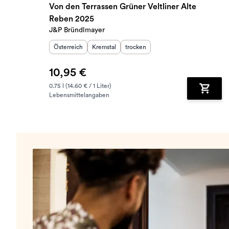
Von den Terrassen Grüner Veltliner Alte
Reben 2025
J&P Bründlmayer
Herkunftsland
Herkunftsregion
:
Geschmack
:
:
Österreich
Kremstal
trocken
10,95 €
0.75 l (14.60 € / 1 Liter)
Lebensmittelangaben
Zum Wa