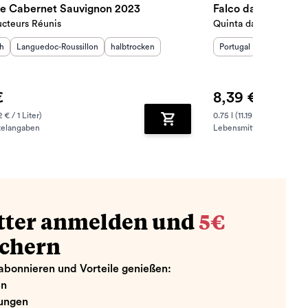
tie Cabernet Sauvignon 2023
Falco da Raza Vin
ucteurs Réunis
Quinta da Raza
sland
Herkunftsregion
:
:
Geschmack
:
Herkunftsland
Herkunftsre
:
ch
Languedoc-Roussillon
halbtrocken
Portugal
Vinho Verd
€
8,39 €
2 € / 1 Liter)
0.75 l (11.19 € / 1 Liter)
telangaben
Lebensmittelangaben
zufügen
Zum Warenkorb hinzufügen
tter anmelden und
5€
ichern
abonnieren und Vorteile genießen:
en
ungen