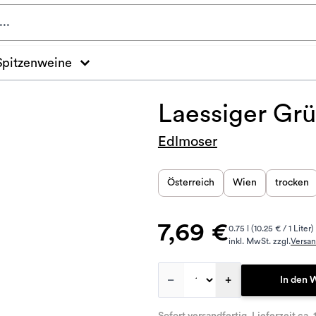
Spitzenweine
Laessiger Grü
Edlmoser
Österreich
Wien
trocken
7,69 €
0.75 l (10.25 € / 1 Liter)
inkl. MwSt. zzgl.
Versa
–
+
In den 