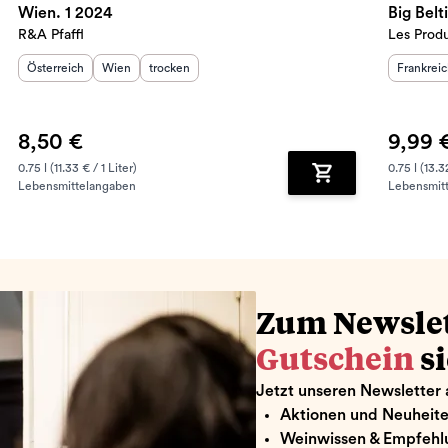
Wien. 1 2024
Big Bel
R&A Pfaffl
Les Prod
Herkunftsland
Herkunftsregion
:
Geschmack
:
:
Herkunft
Österreich
Wien
trocken
Frankrei
8,50 €
9,99 
0.75 l (11.33 € / 1 Liter)
0.75 l (13.3
Lebensmittelangaben
Lebensmit
renkorb hinzufügen
Zum Warenkorb hin
Zum Newsle
Gutschein
s
Jetzt unseren Newsletter 
Aktionen und Neuheit
Weinwissen & Empfehl