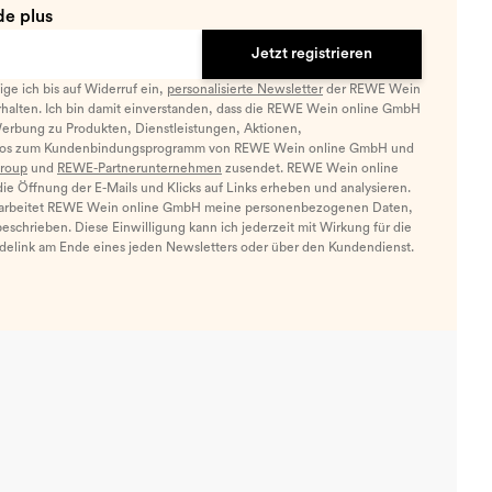
e plus
Jetzt registrieren
llige ich bis auf Widerruf ein,
personalisierte Newsletter
der REWE Wein
halten. Ich bin damit einverstanden, dass die REWE Wein online GmbH
Werbung zu Produkten, Dienstleistungen, Aktionen,
nfos zum Kundenbindungsprogramm von REWE Wein online GmbH und
roup
und
REWE-Partnerunternehmen
zusendet. REWE Wein online
e Öffnung der E-Mails und Klicks auf Links erheben und analysieren.
arbeitet REWE Wein online GmbH meine personenbezogenen Daten,
eschrieben. Diese Einwilligung kann ich jederzeit mit Wirkung für die
ldelink am Ende eines jeden Newsletters oder über den Kundendienst.