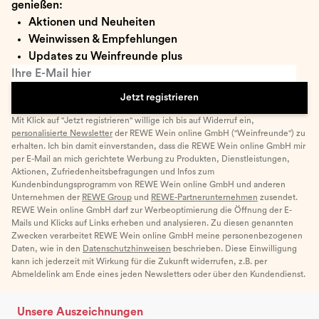
genießen:
Aktionen und Neuheiten
Weinwissen & Empfehlungen
Updates zu Weinfreunde plus
Ihre E-Mail hier
Jetzt registrieren
Mit Klick auf "Jetzt registrieren" willige ich bis auf Widerruf ein,
personalisierte Newsletter
der REWE Wein online GmbH ("Weinfreunde") zu
erhalten. Ich bin damit einverstanden, dass die REWE Wein online GmbH mir
per E-Mail an mich gerichtete Werbung zu Produkten, Dienstleistungen,
Aktionen, Zufriedenheitsbefragungen und Infos zum
Kundenbindungsprogramm von REWE Wein online GmbH und anderen
Unternehmen der
REWE Group
und
REWE-Partnerunternehmen
zusendet.
REWE Wein online GmbH darf zur Werbeoptimierung die Öffnung der E-
Mails und Klicks auf Links erheben und analysieren. Zu diesen genannten
Zwecken verarbeitet REWE Wein online GmbH meine personenbezogenen
Daten, wie in den
Datenschutzhinweisen
beschrieben. Diese Einwilligung
kann ich jederzeit mit Wirkung für die Zukunft widerrufen, z.B. per
Abmeldelink am Ende eines jeden Newsletters oder über den Kundendienst.
Unsere Auszeichnungen