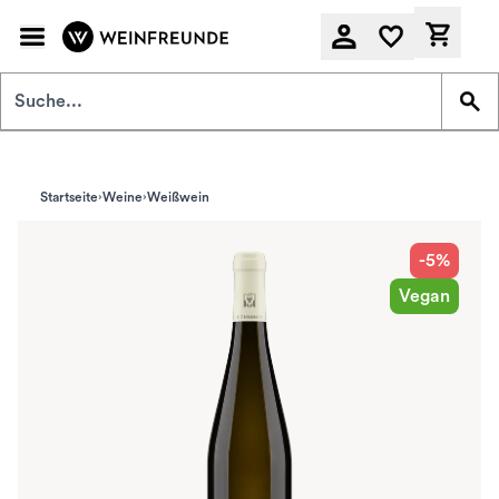
Zum Hauptinhalt springen
Derzeit
Startseite
Weine
Weißwein
-5%
Vegan