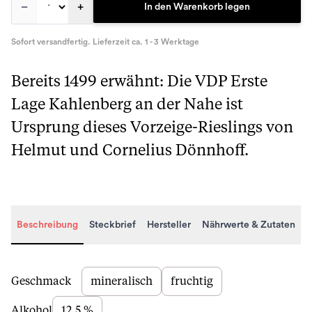
–
+
In den Warenkorb legen
Sofort versandfertig. Lieferzeit ca. 1 - 3 Werktage
Bereits 1499 erwähnt: Die VDP Erste
Lage Kahlenberg an der Nahe ist
Ursprung dieses Vorzeige-Rieslings von
Helmut und Cornelius Dönnhoff.
Beschreibung
Steckbrief
Hersteller
Nährwerte & Zutaten
Beschreibung
Geschmack
mineralisch
fruchtig
Alkohol
12,5 %