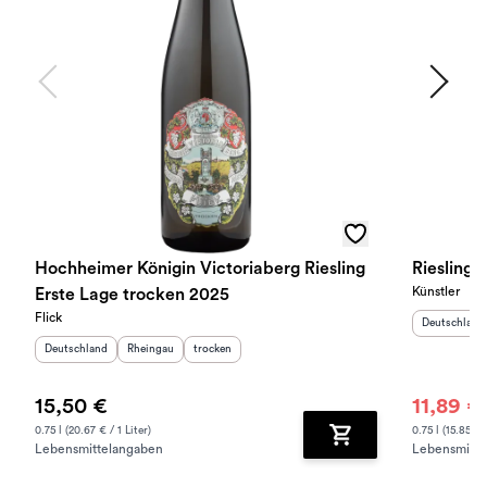
Hochheimer Königin Victoriaberg Riesling
Riesling 
Künstler
Erste Lage trocken 2025
Flick
Herkunftslan
Deutschland
Herkunftsland
:
Herkunftsregion
Geschmack
:
:
Deutschland
Rheingau
trocken
15,50 €
11,89 €
0.75 l (20.67 € / 1 Liter)
0.75 l (15.85 € /
Lebensmittelangaben
Lebensmitte
Zum Warenkorb hinz