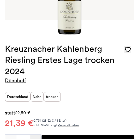
Kreuznacher Kahlenberg
Riesling Erstes Lage trocken
2024
Dönnhoff
Deutschland
Nahe
trocken
statt
22,50 €
21,39 €
0.75 l (28.52 € / 1 Liter)
inkl. MwSt. zzgl.
Versandkosten