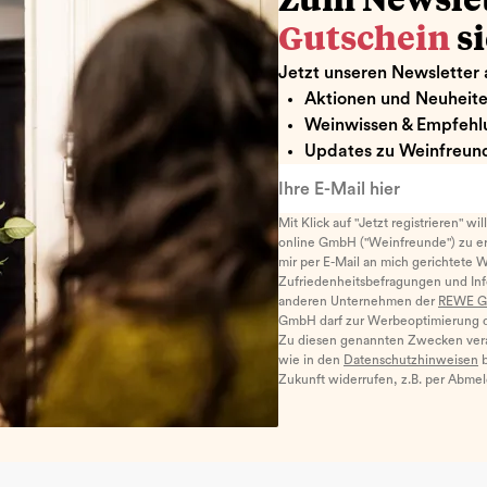
Zum Newsle
Gutschein
s
Jetzt unseren Newsletter 
Aktionen und Neuheit
Weinwissen & Empfehl
Updates zu Weinfreund
Ihre E-Mail hier
Mit Klick auf "Jetzt registrieren" wi
online GmbH ("Weinfreunde") zu er
mir per E-Mail an mich gerichtete 
Zufriedenheitsbefragungen und I
anderen Unternehmen der
REWE G
GmbH darf zur Werbeoptimierung di
Zu diesen genannten Zwecken ver
wie in den
Datenschutzhinweisen
b
Zukunft widerrufen, z.B. per Abme