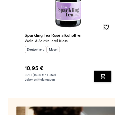
Sparkling Tea Rosé alkoholfrei
Wein- & Sektkellerei Kloss
Herkunftsland
:
Herkunftsregion
:
Deutschland
Mosel
10,95 €
0.75 l (14.60 € / 1 Liter)
Lebensmittelangaben
Zum Wa