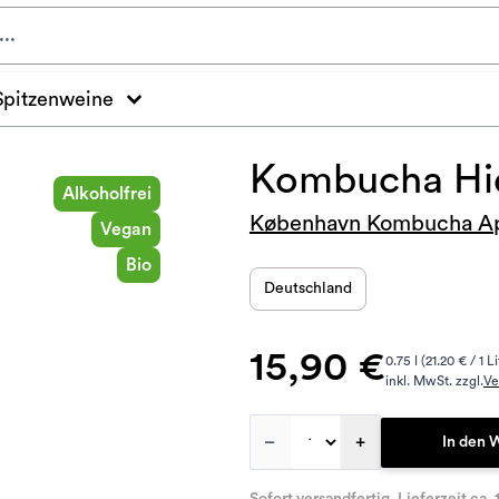
Spitzenweine
Kombucha Hid
Alkoholfrei
København Kombucha A
Vegan
Bio
Deutschland
15,90 €
0.75 l (21.20 € / 1 Li
inkl. MwSt. zzgl.
Ve
–
+
In den 