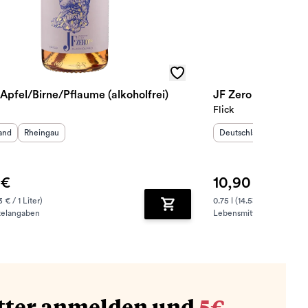
Apfel/Birne/Pflaume (alkoholfrei)
JF Zero Birne/Holu
Flick
sland
:
Herkunftsregion
:
Herkunftsland
:
Herkunf
and
Rheingau
Deutschland
Rheing
 €
10,90 €
3 € / 1 Liter)
0.75 l (14.53 € / 1 Liter)
telangaben
Lebensmittelangaben
zufügen
Zum Warenkorb hinzufügen