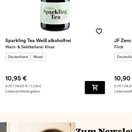
Sparkling Tea Weiß alkoholfrei
JF Zero 
Wein- & Sektkellerei Kloss
Flick
Herkunftsland
:
Herkunftsregion
:
Herkunft
Deutschland
Mosel
Deutschl
10,95 €
10,90
0.75 l (14.60 € / 1 Liter)
0.75 l (14.5
Lebensmittelangaben
Lebensmit
renkorb hinzufügen
Zum Warenkorb hin