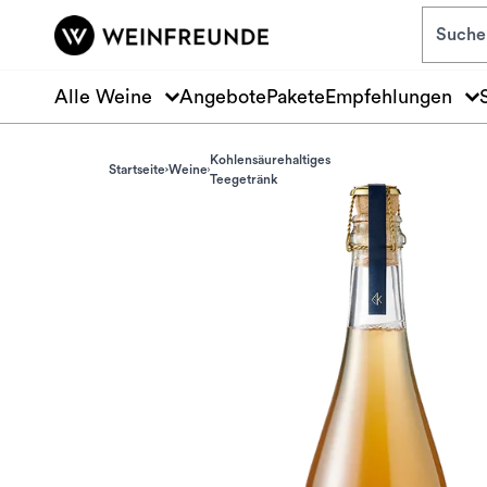
Zum Hauptinhalt springen
Alle Weine
Angebote
Pakete
Empfehlungen
Kohlensäurehaltiges
Startseite
Weine
Teegetränk