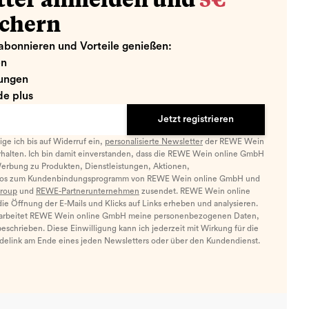
tter anmelden und
5€
ichern
abonnieren und Vorteile genießen:
en
ungen
e plus
Jetzt registrieren
llige ich bis auf Widerruf ein,
personalisierte Newsletter
der REWE Wein
halten. Ich bin damit einverstanden, dass die REWE Wein online GmbH
Werbung zu Produkten, Dienstleistungen, Aktionen,
nfos zum Kundenbindungsprogramm von REWE Wein online GmbH und
roup
und
REWE-Partnerunternehmen
zusendet. REWE Wein online
e Öffnung der E-Mails und Klicks auf Links erheben und analysieren.
arbeitet REWE Wein online GmbH meine personenbezogenen Daten,
eschrieben. Diese Einwilligung kann ich jederzeit mit Wirkung für die
ldelink am Ende eines jeden Newsletters oder über den Kundendienst.