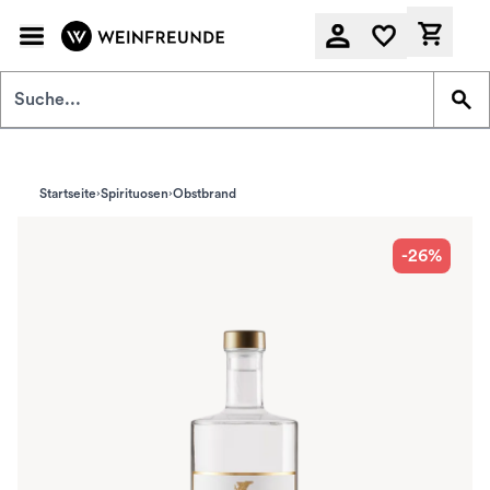
Zum Hauptinhalt springen
Derzeit
Startseite
Spirituosen
Obstbrand
-26%