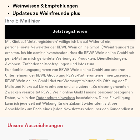
Weinwissen & Empfehlungen
Updates zu Weinfreunde plus
Ihre E-Mail hier
Jetzt registrieren
Mit Klick auf "Jetzt registrieren" willige ich bis auf Widerruf ein,
personalisierte Newsletter
der REWE Wein online GmbH ("Weinfreunde") zu
erhalten. Ich bin damit einverstanden, dass die REWE Wein online GmbH mir
per E-Mail an mich gerichtete Werbung zu Produkten, Dienstleistungen,
Aktionen, Zufriedenheitsbefragungen und Infos zum
Kundenbindungsprogramm von REWE Wein online GmbH und anderen
Unternehmen der
REWE Group
und
REWE-Partnerunternehmen
zusendet.
REWE Wein online GmbH darf zur Werbeoptimierung die Öffnung der E-
Mails und Klicks auf Links erheben und analysieren. Zu diesen genannten
Zwecken verarbeitet REWE Wein online GmbH meine personenbezogenen
Daten, wie in den
Datenschutzhinweisen
beschrieben. Diese Einwilligung
kann ich jederzeit mit Wirkung für die Zukunft widerrufen, z.B. per
Abmeldelink am Ende eines jeden Newsletters oder über den Kundendienst.
Unsere Auszeichnungen