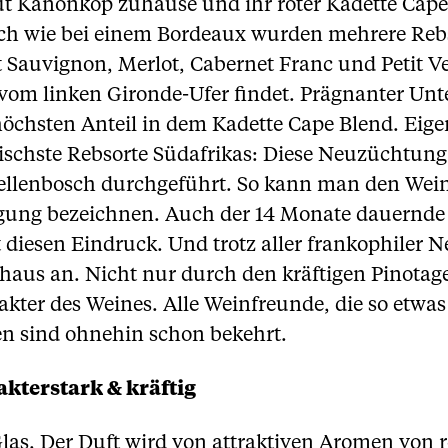
ut Kanonkop zuhause und ihr roter Kadette Cape
ich wie bei einem Bordeaux wurden mehrere Reb
 Sauvignon, Merlot, Cabernet Franc und Petit Ve
vom linken Gironde-Ufer findet. Prägnanter Unte
höchsten Anteil in dem Kadette Cape Blend. Eig
pischste Rebsorte Südafrikas: Diese Neuzüchtung
tellenbosch durchgeführt. So kann man den Wei
ägung bezeichnen. Auch der 14 Monate dauernde
t diesen Eindruck. Und trotz aller frankophiler
haus an. Nicht nur durch den kräftigen Pinotag
ter des Weines. Alle Weinfreunde, die so etwas
ren sind ohnehin schon bekehrt.
kterstark & kräftig
las. Der Duft wird von attraktiven Aromen von 