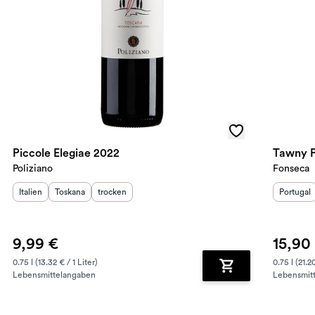
Piccole Elegiae 2022
Tawny P
Poliziano
Fonseca
Herkunftsland
Herkunftsregion
:
Geschmack
:
:
Herkunft
Italien
Toskana
trocken
Portugal
9,99 €
15,90
0.75 l (13.32 € / 1 Liter)
0.75 l (21.20
Lebensmittelangaben
Lebensmit
renkorb hinzufügen
Zum Warenkorb hin