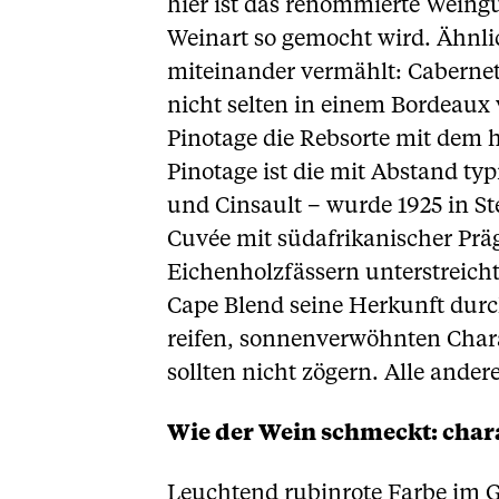
hier ist das renommierte Weing
Weinart so gemocht wird. Ähnl
miteinander vermählt: Cabernet
nicht selten in einem Bordeaux 
Pinotage die Rebsorte mit dem 
Pinotage ist die mit Abstand ty
und Cinsault – wurde 1925 in S
Cuvée mit südafrikanischer Pr
Eichenholzfässern unterstreich
Cape Blend seine Herkunft durc
reifen, sonnenverwöhnten Charak
sollten nicht zögern. Alle ande
Wie der Wein schmeckt: chara
Leuchtend rubinrote Farbe im G