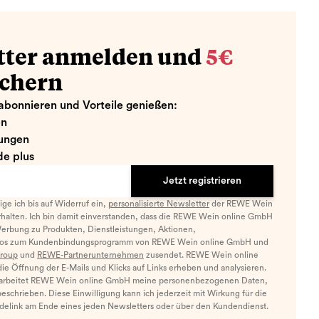
tter anmelden und
5€
ichern
abonnieren und Vorteile genießen:
en
ungen
e plus
Jetzt registrieren
llige ich bis auf Widerruf ein,
personalisierte Newsletter
der REWE Wein
halten. Ich bin damit einverstanden, dass die REWE Wein online GmbH
Werbung zu Produkten, Dienstleistungen, Aktionen,
nfos zum Kundenbindungsprogramm von REWE Wein online GmbH und
roup
und
REWE-Partnerunternehmen
zusendet. REWE Wein online
e Öffnung der E-Mails und Klicks auf Links erheben und analysieren.
arbeitet REWE Wein online GmbH meine personenbezogenen Daten,
eschrieben. Diese Einwilligung kann ich jederzeit mit Wirkung für die
ldelink am Ende eines jeden Newsletters oder über den Kundendienst.