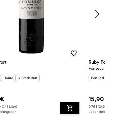
ort
Ruby Port
Fonseca
sland
Herkunftsregion
:
Geschmack
:
:
Herkunftsland
Herkunftsre
:
Ge
Douro
süß/edelsüß
Portugal
Douro
sü
 €
15,90 €
 € / 1 Liter)
0.75 l (21.20 € / 1 Liter)
telangaben
Lebensmittelangaben
zufügen
Zum Warenkorb hinzufügen