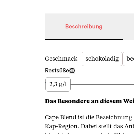
Beschreibung
Beschreibung
Geschmack
schokoladig
be
Restsüße
2,3 g/l
Wenig
Das Besondere an diesem We
Cape Blend ist die Bezeichnung 
Kap-Region. Dabei stellt das An