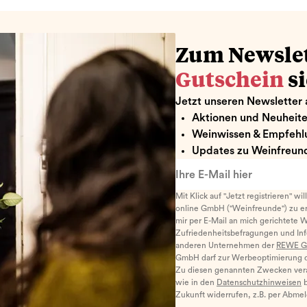
Zum Newsle
Gutschein
s
Jetzt unseren Newsletter 
Aktionen und Neuheit
Weinwissen & Empfehl
Updates zu Weinfreund
Ihre E-Mail hier
Mit Klick auf "Jetzt registrieren" wi
online GmbH ("Weinfreunde") zu er
mir per E-Mail an mich gerichtete 
Zufriedenheitsbefragungen und I
anderen Unternehmen der
REWE G
GmbH darf zur Werbeoptimierung di
Zu diesen genannten Zwecken ver
wie in den
Datenschutzhinweisen
b
Zukunft widerrufen, z.B. per Abme