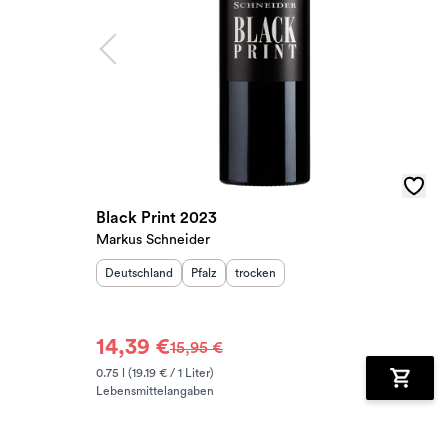
Black Print 2023
Markus Schneider
Herkunftsland
:
Herkunftsregion
Geschmack
:
:
Deutschland
Pfalz
trocken
14,39 €
15,95 €
0.75 l (19.19 € / 1 Liter)
Lebensmittelangaben
Zum Wa