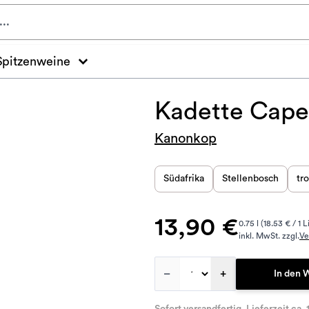
Spitzenweine
Kadette Cape
Kanonkop
Südafrika
Stellenbosch
tr
13,90 €
0.75 l (18.53 € / 1 L
inkl. MwSt. zzgl.
Ve
–
+
In den 