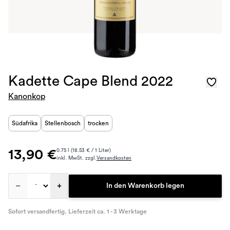
Kadette Cape Blend 2022
Kanonkop
Südafrika
Stellenbosch
trocken
13,90 €
0.75 l (18.53 € / 1 Liter)
inkl. MwSt. zzgl.
Versandkosten
–
+
In den Warenkorb legen
Sofort versandfertig. Lieferzeit ca. 1 - 3 Werktage