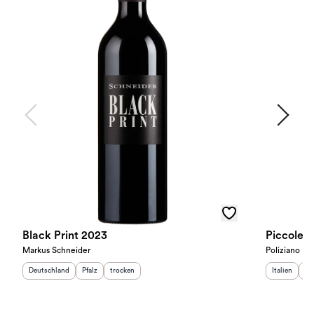
Black Print 2023
Piccole E
Markus Schneider
Poliziano
Herkunftsland
:
Herkunftsregion
Geschmack
:
:
Herkunftslan
He
Deutschland
Pfalz
trocken
Italien
To