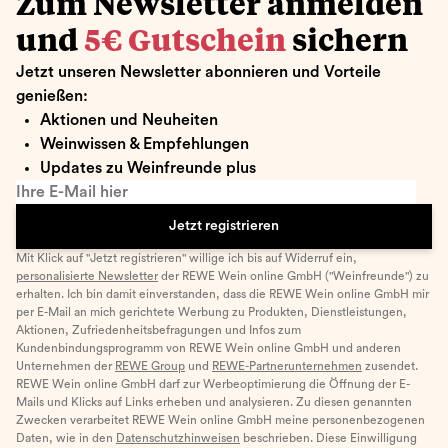
Zum Newsletter anmelden
und
5€ Gutschein
sichern
Jetzt unseren Newsletter abonnieren und Vorteile
genießen:
Aktionen und Neuheiten
Weinwissen & Empfehlungen
Updates zu Weinfreunde plus
Ihre E-Mail hier
Jetzt registrieren
Mit Klick auf "Jetzt registrieren" willige ich bis auf Widerruf ein,
personalisierte Newsletter
der REWE Wein online GmbH ("Weinfreunde") zu
erhalten. Ich bin damit einverstanden, dass die REWE Wein online GmbH mir
per E-Mail an mich gerichtete Werbung zu Produkten, Dienstleistungen,
Aktionen, Zufriedenheitsbefragungen und Infos zum
Kundenbindungsprogramm von REWE Wein online GmbH und anderen
Unternehmen der
REWE Group
und
REWE-Partnerunternehmen
zusendet.
REWE Wein online GmbH darf zur Werbeoptimierung die Öffnung der E-
Mails und Klicks auf Links erheben und analysieren. Zu diesen genannten
Zwecken verarbeitet REWE Wein online GmbH meine personenbezogenen
Daten, wie in den
Datenschutzhinweisen
beschrieben. Diese Einwilligung