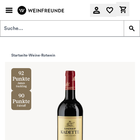
Zum Hauptinhalt springen
Derzeit
Startseite
Weine
Rotwein
92
Punkte
James
Suckling
90
Punkte
Falstaff