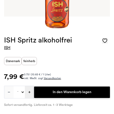
ISH Spritz alkoholfrei
ISH
Dänemark
feinherb
7,99 €
0.75 l (10.65 € / 1 Liter)
inkl. MwSt. zzgl.
Versandkosten
–
+
In den Warenkorb legen
Sofort versandfertig. Lieferzeit ca. 1 - 3 Werktage