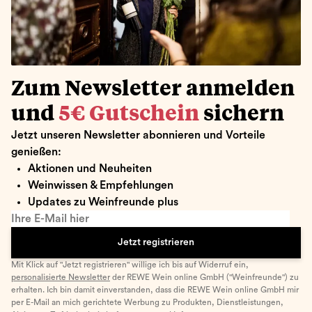
Zum Newsletter anmelden
und
5€ Gutschein
sichern
Jetzt unseren Newsletter abonnieren und Vorteile
genießen:
Aktionen und Neuheiten
Weinwissen & Empfehlungen
Updates zu Weinfreunde plus
Ihre E-Mail hier
Jetzt registrieren
Mit Klick auf "Jetzt registrieren" willige ich bis auf Widerruf ein,
personalisierte Newsletter
der REWE Wein online GmbH ("Weinfreunde") zu
erhalten. Ich bin damit einverstanden, dass die REWE Wein online GmbH mir
per E-Mail an mich gerichtete Werbung zu Produkten, Dienstleistungen,