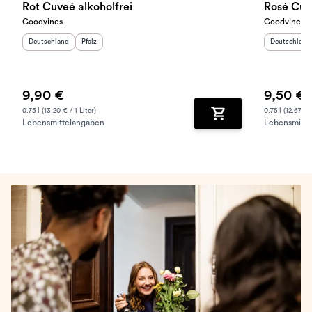
Rot Cuveé alkoholfrei
Rosé Cuve
Goodvines
Goodvines
Herkunftsland
:
Herkunftsregion
:
Herkunftslan
Deutschland
Pfalz
Deutschland
9,90 €
9,50 €
0.75 l (13.20 € / 1 Liter)
0.75 l (12.67 € /
Lebensmittelangaben
Lebensmitte
Zum Warenkorb hinz