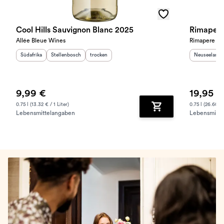
Cool Hills Sauvignon Blanc 2025
Rimapere
Allée Bleue Wines
Rimapere Vin
Herkunftsland
Herkunftsregion
:
:
Geschmack
:
Herkunftslan
Südafrika
Stellenbosch
trocken
Neuseeland
9,99 €
19,95 €
0.75 l (13.32 € / 1 Liter)
0.75 l (26.60 € 
Lebensmittelangaben
Lebensmitte
Zum Warenkorb hinz