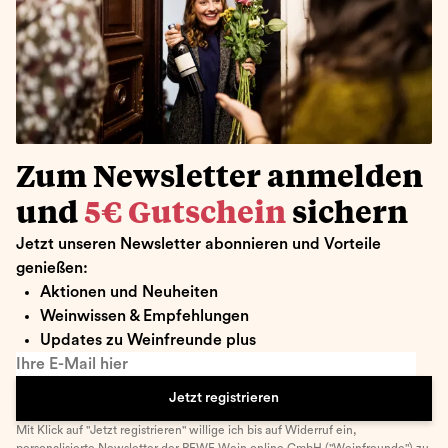
Zum Newsletter anmelden
und
5€ Gutschein
sichern
Jetzt unseren Newsletter abonnieren und Vorteile
genießen:
Aktionen und Neuheiten
Weinwissen & Empfehlungen
Updates zu Weinfreunde plus
Ihre E-Mail hier
Jetzt registrieren
Mit Klick auf "Jetzt registrieren" willige ich bis auf Widerruf ein,
personalisierte Newsletter
der REWE Wein online GmbH ("Weinfreunde") zu