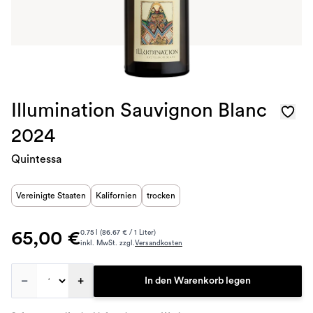
Illumination Sauvignon Blanc
2024
Quintessa
Vereinigte Staaten
Kalifornien
trocken
65,00 €
0.75 l (86.67 € / 1 Liter)
inkl. MwSt. zzgl.
Versandkosten
–
+
In den Warenkorb legen