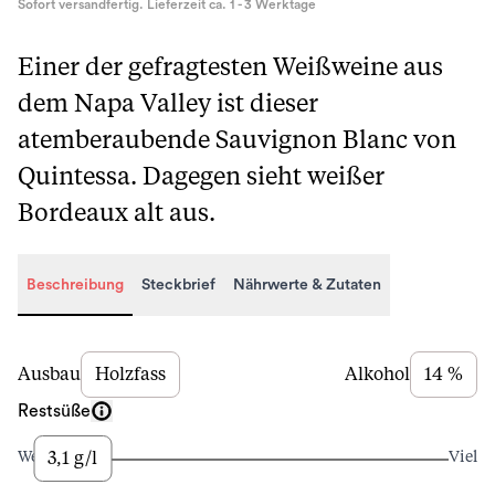
Sofort versandfertig. Lieferzeit ca. 1 - 3 Werktage
Einer der gefragtesten Weißweine aus
dem Napa Valley ist dieser
atemberaubende Sauvignon Blanc von
Quintessa. Dagegen sieht weißer
Bordeaux alt aus.
Beschreibung
Steckbrief
Nährwerte & Zutaten
Beschreibung
Ausbau
Holzfass
Alkohol
14 %
Restsüße
3,1 g/l
Wenig
Viel