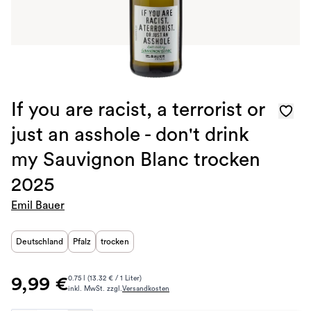
If you are racist, a terrorist or
just an asshole - don't drink
my Sauvignon Blanc trocken
2025
Emil Bauer
Deutschland
Pfalz
trocken
9,99 €
0.75 l (13.32 € / 1 Liter)
inkl. MwSt. zzgl.
Versandkosten