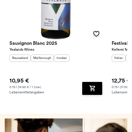
Sauvignon Blanc 2025
Festival 
Yealands Wines
Kellerei Mer
Herkunftsland
:
Herkunftsregion
:
Geschmack
:
Herkunftslan
He
Neuseeland
Marlborough
trocken
Italien
Sü
10,95 €
12,75 €
0.75 l (14.60 € / 1 Liter)
0.75 l (17.00 € /
Lebensmittelangaben
Lebensmitte
Zum Warenkorb hinz