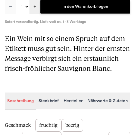
–
+
In den Warenkorb legen
Sofort versandfertig. Lieferzeit ca. 1 - 3 Werktage
Ein Wein mit so einem Spruch auf dem
Etikett muss gut sein. Hinter der ernsten
Message verbirgt sich ein erstaunlich
frisch-fröhlicher Sauvignon Blanc.
Beschreibung
Steckbrief
Hersteller
Nährwerte & Zutaten
Beschreibung
Geschmack
fruchtig
beerig