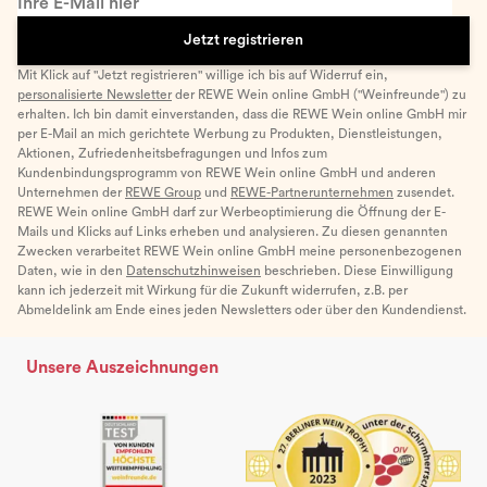
Ihre E-Mail hier
Jetzt registrieren
Mit Klick auf "Jetzt registrieren" willige ich bis auf Widerruf ein,
personalisierte Newsletter
der REWE Wein online GmbH ("Weinfreunde") zu
erhalten. Ich bin damit einverstanden, dass die REWE Wein online GmbH mir
per E-Mail an mich gerichtete Werbung zu Produkten, Dienstleistungen,
Aktionen, Zufriedenheitsbefragungen und Infos zum
Kundenbindungsprogramm von REWE Wein online GmbH und anderen
Unternehmen der
REWE Group
und
REWE-Partnerunternehmen
zusendet.
REWE Wein online GmbH darf zur Werbeoptimierung die Öffnung der E-
Mails und Klicks auf Links erheben und analysieren. Zu diesen genannten
Zwecken verarbeitet REWE Wein online GmbH meine personenbezogenen
Daten, wie in den
Datenschutzhinweisen
beschrieben. Diese Einwilligung
kann ich jederzeit mit Wirkung für die Zukunft widerrufen, z.B. per
Abmeldelink am Ende eines jeden Newsletters oder über den Kundendienst.
Unsere Auszeichnungen