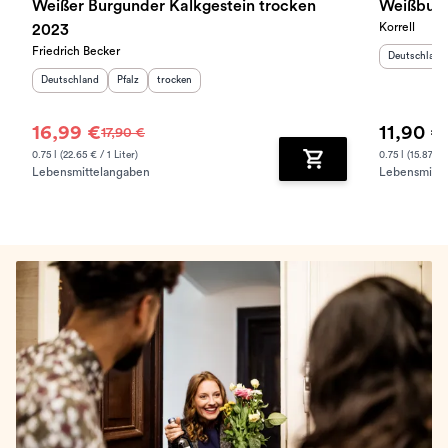
Weißer Burgunder Kalkgestein trocken
Weißburg
Korrell
2023
Friedrich Becker
Herkunftslan
Deutschland
Herkunftsland
:
Herkunftsregion
Geschmack
:
:
Deutschland
Pfalz
trocken
16,99 €
11,90 €
17,90 €
0.75 l (22.65 € / 1 Liter)
0.75 l (15.87 € /
Lebensmittelangaben
Lebensmitte
Zum Warenkorb hinz