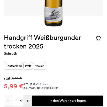
Handgriff Weißburgunder
trocken 2025
Schroth
Deutschland
Pfalz
trocken
statt
8,99 €
5,99 €
0.75 l (7.99 € / 1 Liter)
inkl. MwSt. zzgl.
Versandkosten
–
+
In den Warenkorb legen