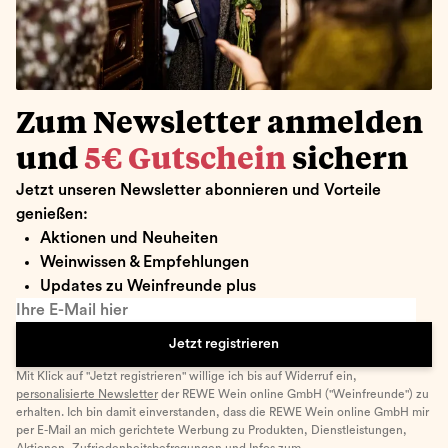
Zum Newsletter anmelden
und
5€ Gutschein
sichern
Jetzt unseren Newsletter abonnieren und Vorteile
genießen:
Aktionen und Neuheiten
Weinwissen & Empfehlungen
Updates zu Weinfreunde plus
Ihre E-Mail hier
Jetzt registrieren
Mit Klick auf "Jetzt registrieren" willige ich bis auf Widerruf ein,
personalisierte Newsletter
der REWE Wein online GmbH ("Weinfreunde") zu
erhalten. Ich bin damit einverstanden, dass die REWE Wein online GmbH mir
per E-Mail an mich gerichtete Werbung zu Produkten, Dienstleistungen,
Aktionen, Zufriedenheitsbefragungen und Infos zum