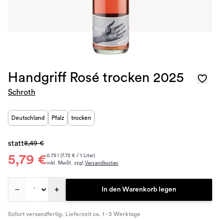
Handgriff Rosé trocken 2025
Schroth
Deutschland
Pfalz
trocken
statt
8,49 €
5,79 €
0.75 l (7.72 € / 1 Liter)
inkl. MwSt. zzgl.
Versandkosten
–
+
In den Warenkorb legen
Sofort versandfertig. Lieferzeit ca. 1 - 3 Werktage