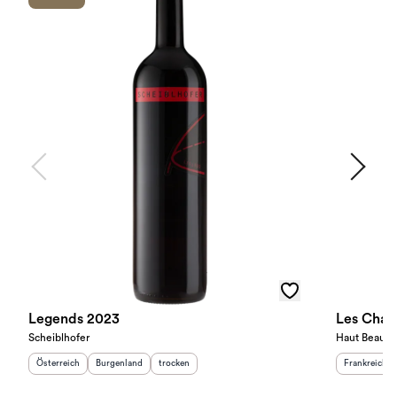
Legends 2023
Les Char
Scheiblhofer
Haut Beaum
Herkunftsland
:
Herkunftsregion
Geschmack
:
:
Herkunftslan
Österreich
Burgenland
trocken
Frankreich