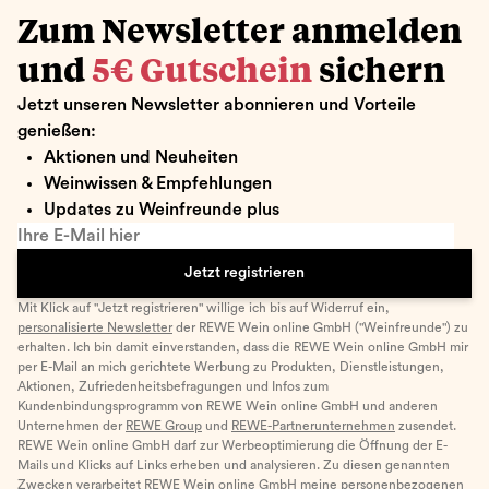
Zum Newsletter anmelden
und
5€ Gutschein
sichern
Jetzt unseren Newsletter abonnieren und Vorteile
genießen:
Aktionen und Neuheiten
Weinwissen & Empfehlungen
Updates zu Weinfreunde plus
Ihre E-Mail hier
Jetzt registrieren
Mit Klick auf "Jetzt registrieren" willige ich bis auf Widerruf ein,
personalisierte Newsletter
der REWE Wein online GmbH ("Weinfreunde") zu
erhalten. Ich bin damit einverstanden, dass die REWE Wein online GmbH mir
per E-Mail an mich gerichtete Werbung zu Produkten, Dienstleistungen,
Aktionen, Zufriedenheitsbefragungen und Infos zum
Kundenbindungsprogramm von REWE Wein online GmbH und anderen
Unternehmen der
REWE Group
und
REWE-Partnerunternehmen
zusendet.
REWE Wein online GmbH darf zur Werbeoptimierung die Öffnung der E-
Mails und Klicks auf Links erheben und analysieren. Zu diesen genannten
Zwecken verarbeitet REWE Wein online GmbH meine personenbezogenen