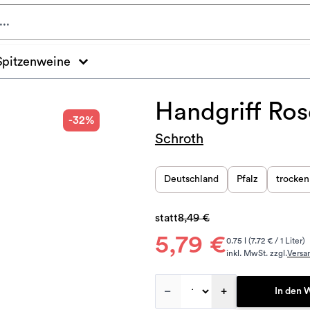
Spitzenweine
Handgriff Ros
-32%
Schroth
Deutschland
Pfalz
trocken
statt
8,49 €
5,79 €
0.75 l (7.72 € / 1 Liter)
inkl. MwSt. zzgl.
Versa
–
+
In den 