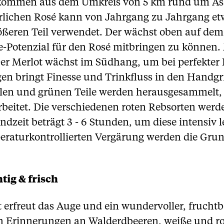
en kommen aus dem Umkreis von 5 km rund um As
rrlichen Rosé kann von Jahrgang zu Jahrgang etw
ßeren Teil verwendet. Der wächst oben auf dem
e-Potenzial für den Rosé mitbringen zu können. 
er Merlot wächst im Südhang, um bei perfekter
gen bringt Finesse und Trinkfluss in den Handgrif
aulen und grünen Teile werden herausgesammelt, 
eitet. Die verschiedenen roten Rebsorten werde
dzeit beträgt 3 - 6 Stunden, um diese intensiv 
eraturkontrollierten Vergärung werden die Gru
tig & frisch
t erfreut das Auge und ein wundervoller, fruchtb
n Erinnerungen an Walderdbeeren, weiße und rot