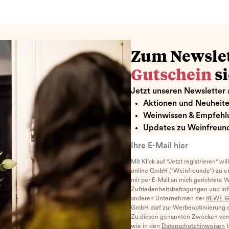
Zum Newsle
Gutschein
s
Jetzt unseren Newsletter 
Aktionen und Neuheit
Weinwissen & Empfehl
Updates zu Weinfreund
Ihre E-Mail hier
Mit Klick auf "Jetzt registrieren" wi
online GmbH ("Weinfreunde") zu er
mir per E-Mail an mich gerichtete 
Zufriedenheitsbefragungen und I
anderen Unternehmen der
REWE G
GmbH darf zur Werbeoptimierung di
Zu diesen genannten Zwecken ver
wie in den
Datenschutzhinweisen
b