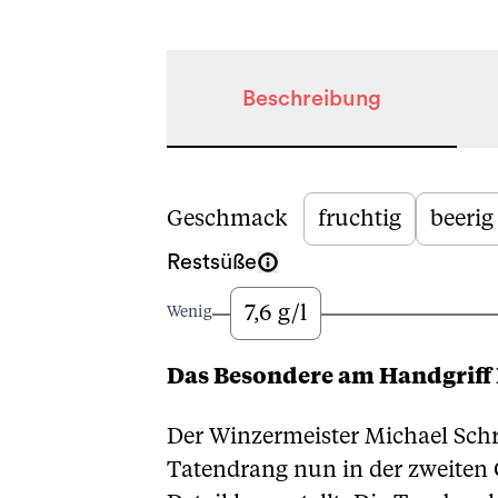
Beschreibung
Beschreibung
Geschmack
fruchtig
beerig
Restsüße
7,6 g/l
Wenig
Das Besondere am Handgriff
Der Winzermeister Michael Schr
Tatendrang nun in der zweiten 