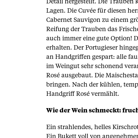
Detail hergestellt. Die Traub
Lagen. Die Cuvée für diesen he
Cabernet Sauvigon zu einem grö
Reifung der Trauben das Frisch
auch immer eine gute Option! D
erhalten. Der Portugieser hinge
an Handgriffen gespart: alle f
im Weingut sehr schonend verarb
Rosé ausgebaut. Die Maischestan
bringen. Nach der kühlen, temp
Handgriff Rosé vermählt.
Wie der Wein schmeckt: fruch
Ein strahlendes, helles Kirschro
Ein Bukett voll von angenehme