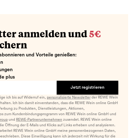
tter anmelden und
5€
ichern
abonnieren und Vorteile genießen:
en
ungen
e plus
Jetzt registrieren
llige ich bis auf Widerruf ein,
personalisierte Newsletter
der REWE Wein
halten. Ich bin damit einverstanden, dass die REWE Wein online GmbH
Werbung zu Produkten, Dienstleistungen, Aktionen,
nfos zum Kundenbindungsprogramm von REWE Wein online GmbH und
roup
und
REWE-Partnerunternehmen
zusendet. REWE Wein online
e Öffnung der E-Mails und Klicks auf Links erheben und analysieren.
arbeitet REWE Wein online GmbH meine personenbezogenen Daten,
eschrieben. Diese Einwilligung kann ich jederzeit mit Wirkung für die