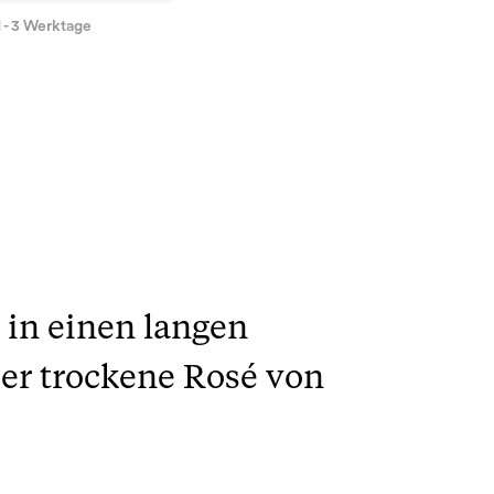
1 - 3 Werktage
 in einen langen
ser trockene Rosé von