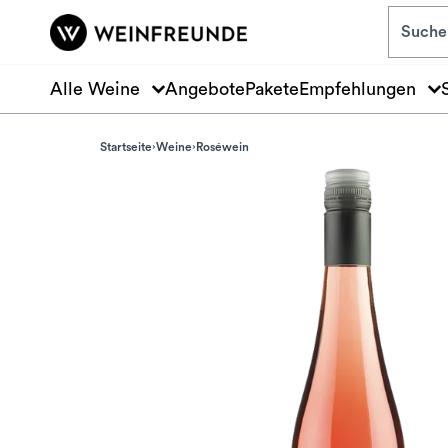
Zum Hauptinhalt springen
Alle Weine
Angebote
Pakete
Empfehlungen
Startseite
Weine
Roséwein