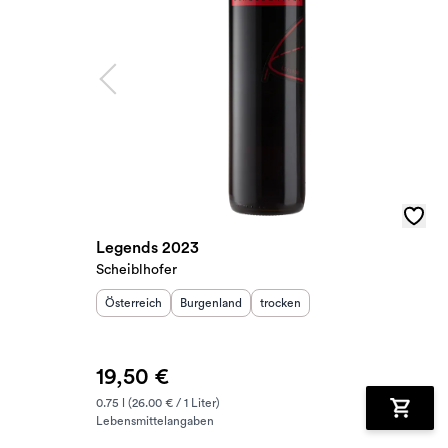
Legends 2023
Scheiblhofer
Herkunftsland
Herkunftsregion
:
Geschmack
:
:
Österreich
Burgenland
trocken
19,50 €
0.75 l (26.00 € / 1 Liter)
Lebensmittelangaben
Zum Wa