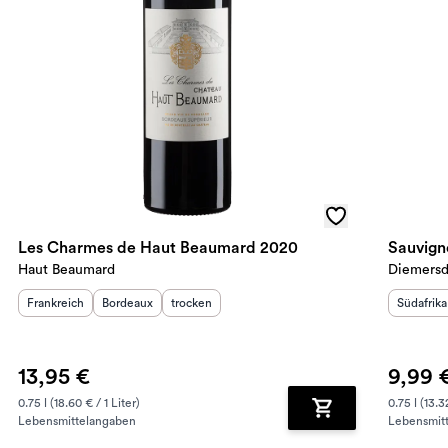
Les Charmes de Haut Beaumard 2020
Sauvign
Haut Beaumard
Diemersd
Herkunftsland
Herkunftsregion
:
Geschmack
:
:
Herkunft
Frankreich
Bordeaux
trocken
Südafrika
13,95 €
9,99 
0.75 l (18.60 € / 1 Liter)
0.75 l (13.3
Lebensmittelangaben
Lebensmit
renkorb hinzufügen
Zum Warenkorb hin