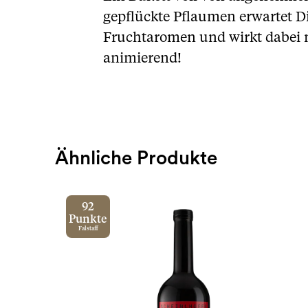
gepflückte Pflaumen erwartet D
Fruchtaromen und wirkt dabei n
animierend!
Ähnliche Produkte
92
Punkte
Falstaff