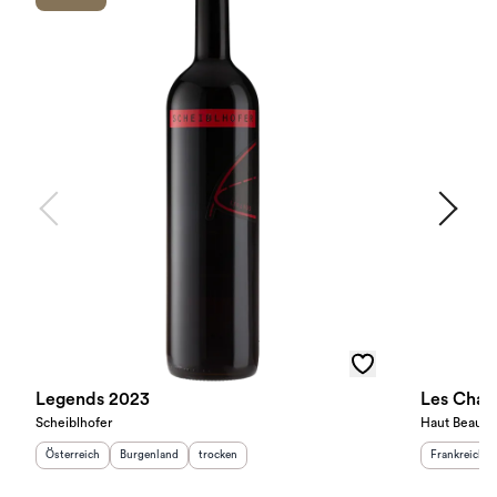
Legends 2023
Les Char
Scheiblhofer
Haut Beaum
Herkunftsland
:
Herkunftsregion
Geschmack
:
:
Herkunftslan
Österreich
Burgenland
trocken
Frankreich