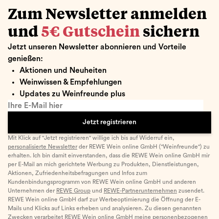
Zum Newsletter anmelden
und
5€ Gutschein
sichern
Jetzt unseren Newsletter abonnieren und Vorteile
genießen:
Aktionen und Neuheiten
Weinwissen & Empfehlungen
Updates zu Weinfreunde plus
Ihre E-Mail hier
Jetzt registrieren
Mit Klick auf "Jetzt registrieren" willige ich bis auf Widerruf ein,
personalisierte Newsletter
der REWE Wein online GmbH ("Weinfreunde") zu
erhalten. Ich bin damit einverstanden, dass die REWE Wein online GmbH mir
per E-Mail an mich gerichtete Werbung zu Produkten, Dienstleistungen,
Aktionen, Zufriedenheitsbefragungen und Infos zum
Kundenbindungsprogramm von REWE Wein online GmbH und anderen
Unternehmen der
REWE Group
und
REWE-Partnerunternehmen
zusendet.
REWE Wein online GmbH darf zur Werbeoptimierung die Öffnung der E-
Mails und Klicks auf Links erheben und analysieren. Zu diesen genannten
Zwecken verarbeitet REWE Wein online GmbH meine personenbezogenen