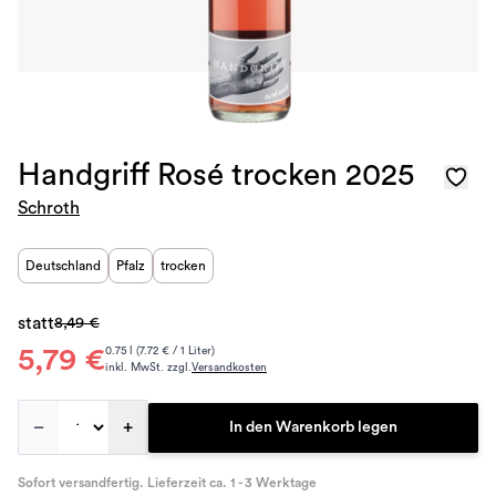
Handgriff Rosé trocken 2025
Schroth
Deutschland
Pfalz
trocken
statt
8,49 €
5,79 €
0.75 l (7.72 € / 1 Liter)
inkl. MwSt. zzgl.
Versandkosten
–
+
In den Warenkorb legen
Sofort versandfertig. Lieferzeit ca. 1 - 3 Werktage