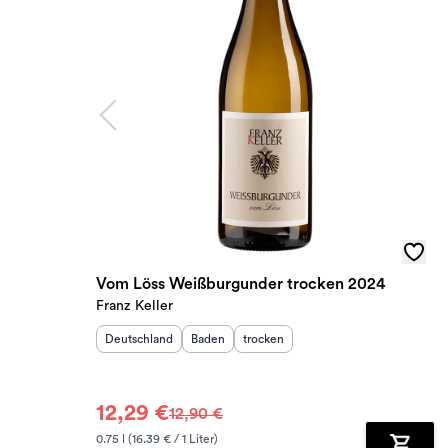
Vom Löss Weißburgunder trocken 2024
Franz Keller
Herkunftsland
:
Herkunftsregion
Geschmack
:
:
Deutschland
Baden
trocken
12,29 €
12,90 €
0.75 l (16.39 € / 1 Liter)