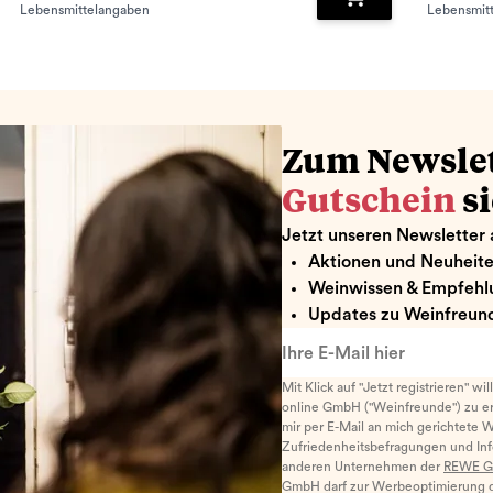
Lebensmittelangaben
Lebensmit
renkorb hinzufügen
Zum Warenkorb hin
Zum Newsle
Gutschein
s
Jetzt unseren Newsletter 
Aktionen und Neuheit
Weinwissen & Empfehl
Updates zu Weinfreund
Ihre E-Mail hier
Mit Klick auf "Jetzt registrieren" wi
online GmbH ("Weinfreunde") zu er
mir per E-Mail an mich gerichtete 
Zufriedenheitsbefragungen und I
anderen Unternehmen der
REWE G
GmbH darf zur Werbeoptimierung di