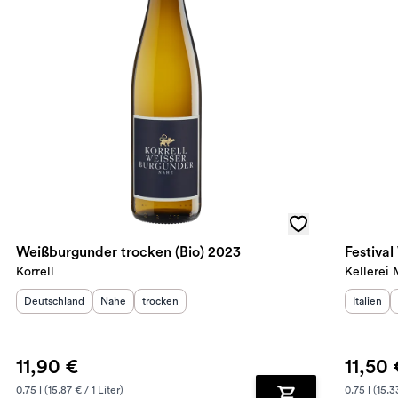
Weißburgunder trocken (Bio) 2023
Festiva
Korrell
Kellerei
Herkunftsland
:
Herkunftsregion
Geschmack
:
:
Herkunft
Deutschland
Nahe
trocken
Italien
11,90 €
11,50 
0.75 l (15.87 € / 1 Liter)
0.75 l (15.3