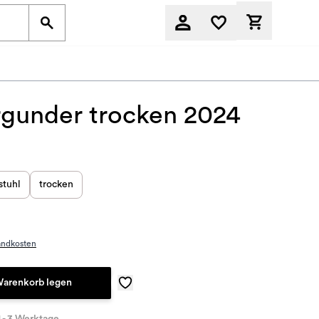
Derzeit befi
gunder trocken 2024
stuhl
trocken
)
andkosten
Warenkorb legen