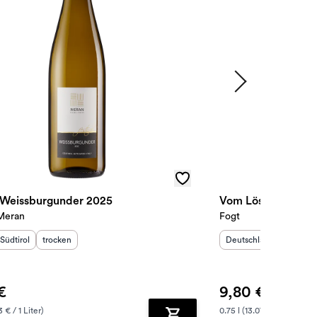
l Weissburgunder 2025
Vom Löss Weißer B
 Meran
Fogt
sland
Herkunftsregion
:
Geschmack
:
:
Herkunftsland
:
Herkunf
Südtirol
trocken
Deutschland
Rheinh
€
9,80 €
3 € / 1 Liter)
0.75 l (13.07 € / 1 Liter)