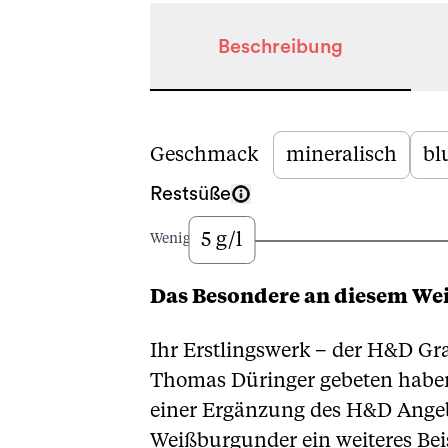
Beschreibung
Beschreibung
Geschmack
mineralisch
bl
Restsüße
5 g/l
Wenig
Das Besondere an diesem We
Ihr Erstlingswerk – der
H&D Gr
Thomas Düringer gebeten haben
einer Ergänzung des H&D Angebot
Weißburgunder ein weiteres Beis