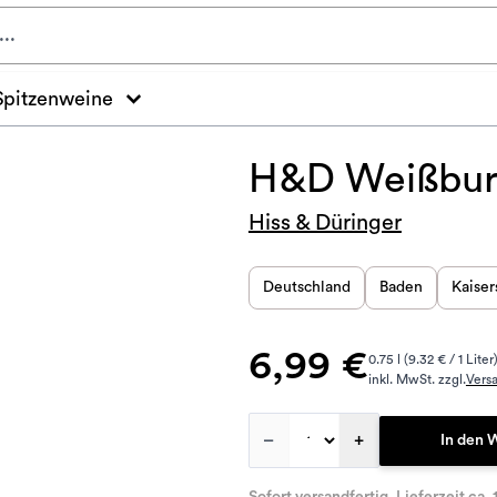
Spitzenweine
H&D Weißbur
Hiss & Düringer
Deutschland
Baden
Kaiser
6,99 €
0.75 l (9.32 € / 1 Liter
inkl. MwSt. zzgl.
Vers
–
+
In den 