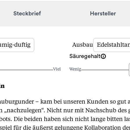
Steckbrief
Hersteller
umig-duftig
Ausbau
Edelstahlta
Säuregehalt
Viel
Wenig
in
auburgunder
– kam bei unseren Kunden so gut a
 „nachzulegen“. Nicht nur mit Nachschub des 
s. Die beiden haben sich nicht lange bitten las
piel für die äußerst gelungene Kollaboration d