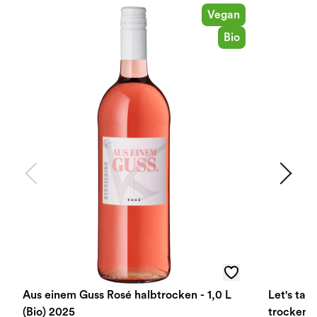
Vegan
Bio
Aus einem Guss Rosé halbtrocken - 1,0 L
Let's tal
(Bio) 2025
trocken 