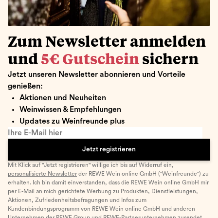
Zum Newsletter anmelden
und
5€ Gutschein
sichern
Jetzt unseren Newsletter abonnieren und Vorteile
genießen:
Aktionen und Neuheiten
Weinwissen & Empfehlungen
Updates zu Weinfreunde plus
Ihre E-Mail hier
Jetzt registrieren
Mit Klick auf "Jetzt registrieren" willige ich bis auf Widerruf ein,
personalisierte Newsletter
der REWE Wein online GmbH ("Weinfreunde") zu
erhalten. Ich bin damit einverstanden, dass die REWE Wein online GmbH mir
per E-Mail an mich gerichtete Werbung zu Produkten, Dienstleistungen,
Aktionen, Zufriedenheitsbefragungen und Infos zum
Kundenbindungsprogramm von REWE Wein online GmbH und anderen
Unternehmen der
REWE Group
und
REWE-Partnerunternehmen
zusendet.