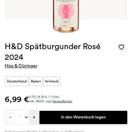
H&D Spätburgunder Rosé
2024
Hiss & Düringer
Deutschland
Baden
feinherb
6,99 €
0.75 l (9.32 € / 1 Liter)
inkl. MwSt. zzgl.
Versandkosten
–
+
In den Warenkorb legen