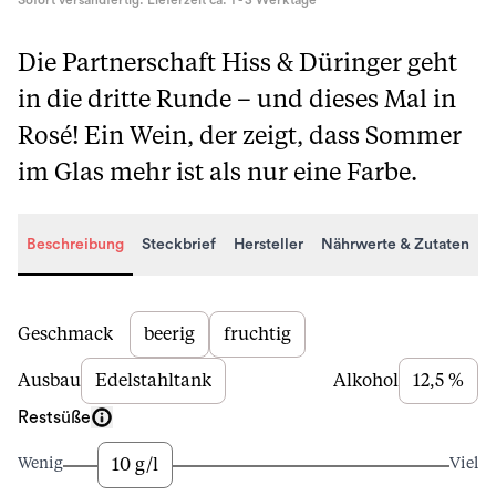
Sofort versandfertig. Lieferzeit ca. 1 - 3 Werktage
Die Partnerschaft Hiss & Düringer geht
in die dritte Runde – und dieses Mal in
Rosé! Ein Wein, der zeigt, dass Sommer
im Glas mehr ist als nur eine Farbe.
Beschreibung
Steckbrief
Hersteller
Nährwerte & Zutaten
Beschreibung
Geschmack
beerig
fruchtig
Ausbau
Edelstahltank
Alkohol
12,5 %
Restsüße
10 g/l
Wenig
Viel