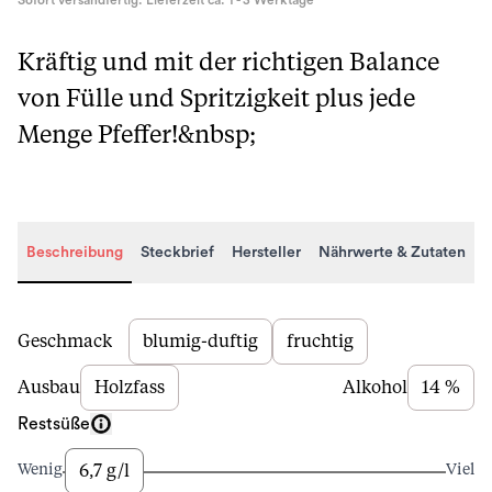
Sofort versandfertig. Lieferzeit ca. 1 - 3 Werktage
Kräftig und mit der richtigen Balance
von Fülle und Spritzigkeit plus jede
Menge Pfeffer!&nbsp;
Beschreibung
Steckbrief
Hersteller
Nährwerte & Zutaten
Beschreibung
Geschmack
blumig-duftig
fruchtig
Ausbau
Holzfass
Alkohol
14 %
Restsüße
6,7 g/l
Wenig
Viel