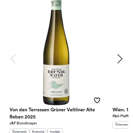
Von den Terrassen Grüner Veltliner Alte
Wien. 1 
R&A Pfaffl
Reben 2025
J&P Bründlmayer
Herkunftslan
Österreich
Herkunftsland
:
Herkunftsregion
Geschmack
:
:
Österreich
Kremstal
trocken