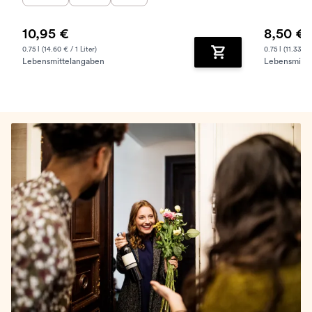
10,95 €
8,50 €
0.75 l (14.60 € / 1 Liter)
0.75 l (11.33 € /
Lebensmittelangaben
Lebensmitte
Zum Warenkorb hinz