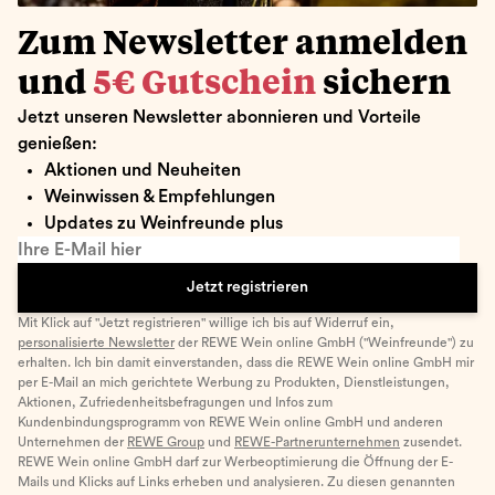
Zum Newsletter anmelden
und
5€ Gutschein
sichern
Jetzt unseren Newsletter abonnieren und Vorteile
genießen:
Aktionen und Neuheiten
Weinwissen & Empfehlungen
Updates zu Weinfreunde plus
Ihre E-Mail hier
Jetzt registrieren
Mit Klick auf "Jetzt registrieren" willige ich bis auf Widerruf ein,
personalisierte Newsletter
der REWE Wein online GmbH ("Weinfreunde") zu
erhalten. Ich bin damit einverstanden, dass die REWE Wein online GmbH mir
per E-Mail an mich gerichtete Werbung zu Produkten, Dienstleistungen,
Aktionen, Zufriedenheitsbefragungen und Infos zum
Kundenbindungsprogramm von REWE Wein online GmbH und anderen
Unternehmen der
REWE Group
und
REWE-Partnerunternehmen
zusendet.
REWE Wein online GmbH darf zur Werbeoptimierung die Öffnung der E-
Mails und Klicks auf Links erheben und analysieren. Zu diesen genannten