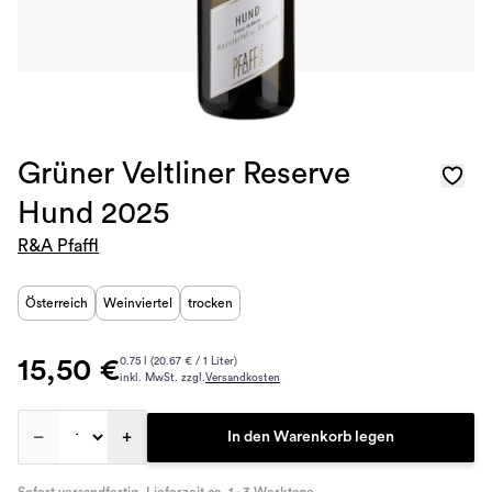
Grüner Veltliner Reserve
Hund 2025
R&A Pfaffl
Österreich
Weinviertel
trocken
15,50 €
0.75 l (20.67 € / 1 Liter)
inkl. MwSt. zzgl.
Versandkosten
–
+
In den Warenkorb legen