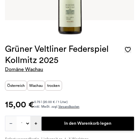
Grüner Veltliner Federspiel
Kollmitz 2025
Domäne Wachau
Österreich
Wachau
trocken
15,00 €
0.75 l (20.00 € / 1 Liter)
inkl. MwSt. zzgl.
Versandkosten
–
+
In den Warenkorb legen