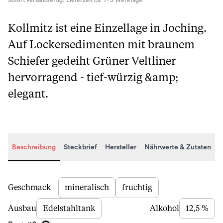
Sofort versandfertig. Lieferzeit ca. 1 - 3 Werktage
Kollmitz ist eine Einzellage in Joching.
Auf Lockersedimenten mit braunem
Schiefer gedeiht Grüner Veltliner
hervorragend - tief-würzig &amp;
elegant.
Beschreibung
Steckbrief
Hersteller
Nährwerte & Zutaten
Beschreibung
Geschmack
mineralisch
fruchtig
Ausbau
Edelstahltank
Alkohol
12,5 %