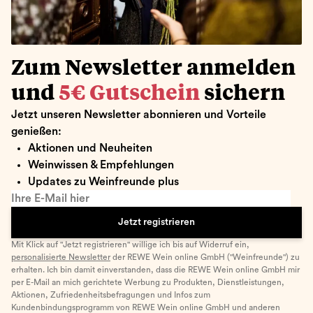
Zum Newsletter anmelden
und
5€ Gutschein
sichern
Jetzt unseren Newsletter abonnieren und Vorteile
genießen:
Aktionen und Neuheiten
Weinwissen & Empfehlungen
Updates zu Weinfreunde plus
Ihre E-Mail hier
Jetzt registrieren
Mit Klick auf "Jetzt registrieren" willige ich bis auf Widerruf ein,
personalisierte Newsletter
der REWE Wein online GmbH ("Weinfreunde") zu
erhalten. Ich bin damit einverstanden, dass die REWE Wein online GmbH mir
per E-Mail an mich gerichtete Werbung zu Produkten, Dienstleistungen,
Aktionen, Zufriedenheitsbefragungen und Infos zum
Kundenbindungsprogramm von REWE Wein online GmbH und anderen