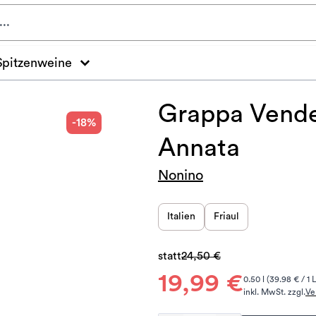
Spitzenweine
Grappa Vende
-18%
Annata
Nonino
Italien
Friaul
statt
24,50 €
19,99 €
0.50 l (39.98 € / 1 L
inkl. MwSt. zzgl.
Ve