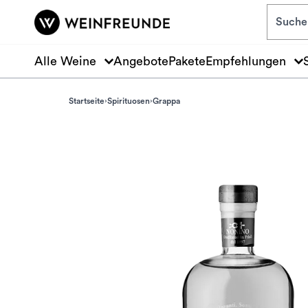
Zum Hauptinhalt springen
Alle Weine
Angebote
Pakete
Empfehlungen
Startseite
Spirituosen
Grappa