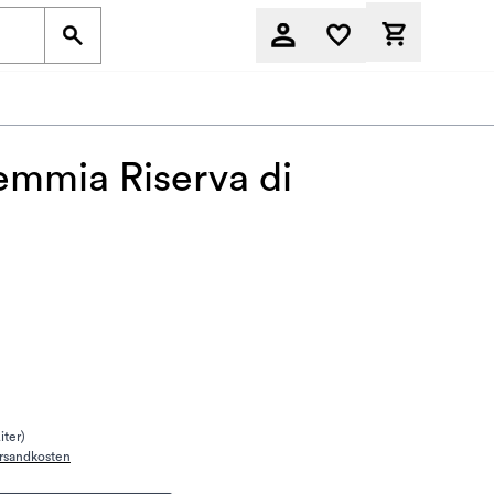
Derzeit befi
mmia Riserva di
iter)
rsandkosten