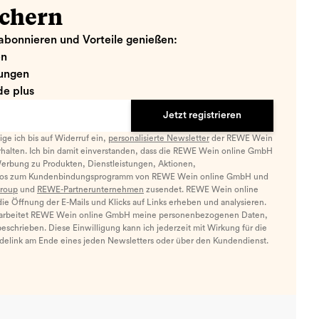
ichern
abonnieren und Vorteile genießen:
en
ungen
e plus
Jetzt registrieren
llige ich bis auf Widerruf ein,
personalisierte Newsletter
der REWE Wein
halten. Ich bin damit einverstanden, dass die REWE Wein online GmbH
Werbung zu Produkten, Dienstleistungen, Aktionen,
nfos zum Kundenbindungsprogramm von REWE Wein online GmbH und
roup
und
REWE-Partnerunternehmen
zusendet. REWE Wein online
e Öffnung der E-Mails und Klicks auf Links erheben und analysieren.
arbeitet REWE Wein online GmbH meine personenbezogenen Daten,
eschrieben. Diese Einwilligung kann ich jederzeit mit Wirkung für die
ldelink am Ende eines jeden Newsletters oder über den Kundendienst.