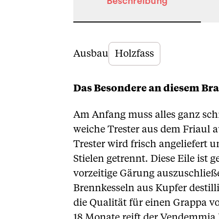
Beschreibung
Beschreibung
Ausbau
Holzfass
Das Besondere an diesem Br
Am Anfang muss alles ganz sch
weiche Trester aus dem Friaul 
Trester wird frisch angeliefert
Stielen getrennt. Diese Eile ist
vorzeitige Gärung auszuschließ
Brennkesseln aus Kupfer destill
die Qualität für einen Grappa v
18 Monate reift der Vendemmia R