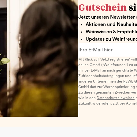
Gutschein
s
Jetzt unseren Newsletter 
Aktionen und Neuheit
Weinwissen & Empfehl
Updates zu Weinfreund
Ihre E-Mail hier
Mit Klick auf "Jetzt registrieren" wi
online GmbH ("Weinfreunde") zu er
mir per E-Mail an mich gerichtete 
Zufriedenheitsbefragungen und I
anderen Unternehmen der
REWE G
GmbH darf zur Werbeoptimierung di
Zu diesen genannten Zwecken ver
wie in den
Datenschutzhinweisen
b
Zukunft widerrufen, z.B. per Abme