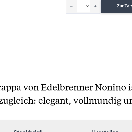
–
+
Zur Zeit
Grappa von Edelbrenner Nonino 
ugleich: elegant, vollmundig u