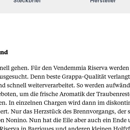
Steckbrief
Hersteller
and
nell gehen. Für den Vendemmia Riserva werde
ausgesucht. Denn beste Grappa-Qualität verlangt
 und schnell weiterverarbeitet. So werden aufwän
 geboten, um die frische Aromatik der Traubenres
en. In einzelnen Chargen wird dann im diskonti
iert. Nur das Herzstück des Brennvorgangs, der s
on Nonino. Nun hat die Eile aber auch ein Ende
iserva in Barriques und anderen kleinen Holfzfä