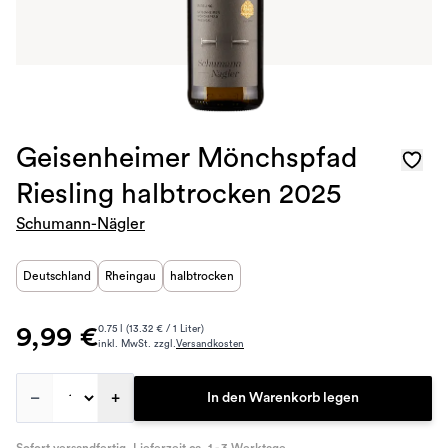
Geisenheimer Mönchspfad
Riesling halbtrocken 2025
Schumann-Nägler
Deutschland
Rheingau
halbtrocken
9,99 €
0.75 l (13.32 € / 1 Liter)
inkl. MwSt. zzgl.
Versandkosten
–
+
In den Warenkorb legen