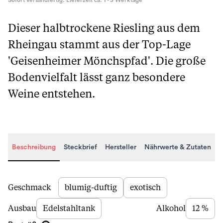
Sofort versandfertig. Lieferzeit ca. 1 - 3 Werktage
Dieser halbtrockene Riesling aus dem
Rheingau stammt aus der Top-Lage
'Geisenheimer Mönchspfad'. Die große
Bodenvielfalt lässt ganz besondere
Weine entstehen.
Beschreibung
Steckbrief
Hersteller
Nährwerte & Zutaten
Beschreibung
Geschmack
blumig-duftig
exotisch
Ausbau
Edelstahltank
Alkohol
12 %