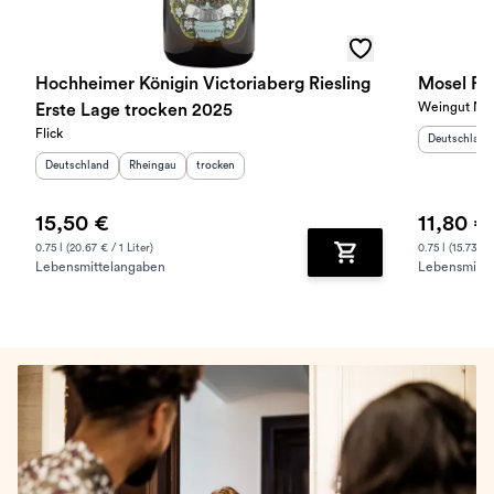
Hochheimer Königin Victoriaberg Riesling
Mosel Rie
Weingut Nik
Erste Lage trocken 2025
Flick
Herkunftslan
Deutschland
Herkunftsland
:
Herkunftsregion
Geschmack
:
:
Deutschland
Rheingau
trocken
15,50 €
11,80 €
0.75 l (20.67 € / 1 Liter)
0.75 l (15.73 € /
Lebensmittelangaben
Lebensmitte
Zum Warenkorb hinz