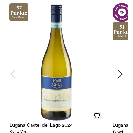
97
Punkte
Luca Maroni
91
Punkte
Falstaff
Lugana Castel del Lago 2024
Lugana E
Riolite Vini
Sartori