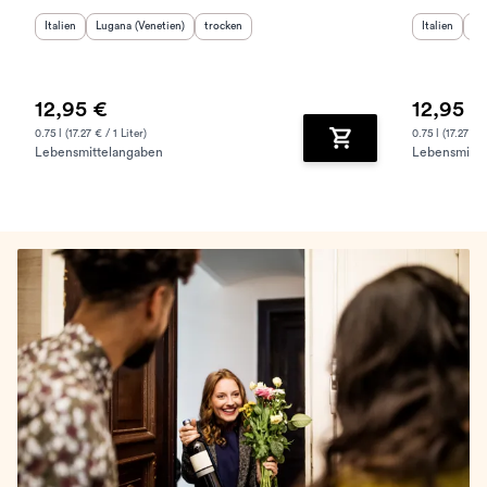
Herkunftsland
Herkunftsregion
:
:
Geschmack
:
Herkunftslan
He
Italien
Lugana (Venetien)
trocken
Italien
Lu
12,95 €
12,95 €
0.75 l (17.27 € / 1 Liter)
0.75 l (17.27 € /
Lebensmittelangaben
Lebensmitte
Zum Warenkorb hinz