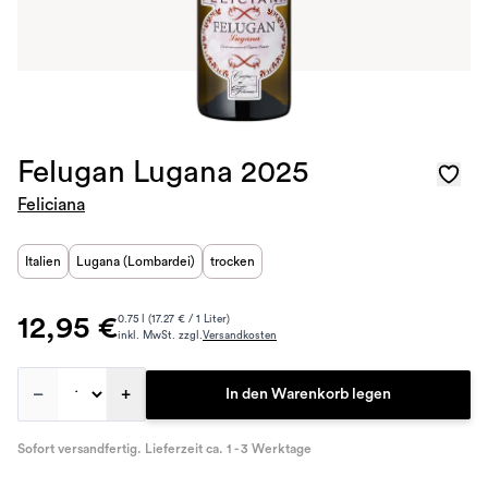
Felugan Lugana 2025
Feliciana
Italien
Lugana (Lombardei)
trocken
12,95 €
0.75 l (17.27 € / 1 Liter)
inkl. MwSt. zzgl.
Versandkosten
–
+
In den Warenkorb legen
Sofort versandfertig. Lieferzeit ca. 1 - 3 Werktage