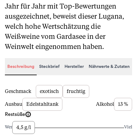
Jahr für Jahr mit Top-Bewertungen
ausgezeichnet, beweist dieser Lugana,
welch hohe Wertschätzung die
Weißweine vom Gardasee in der
Weinwelt eingenommen haben.
Beschreibung
Steckbrief
Hersteller
Nährwerte & Zutaten
Beschreibung
Geschmack
exotisch
fruchtig
Ausbau
Edelstahltank
Alkohol
13 %
Restsüße
4,5 g/l
Wenig
Viel