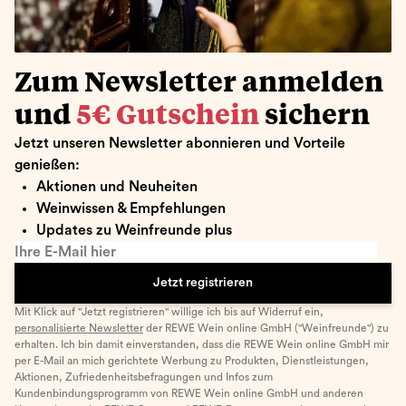
Zum Newsletter anmelden
und
5€ Gutschein
sichern
Jetzt unseren Newsletter abonnieren und Vorteile
genießen:
Aktionen und Neuheiten
Weinwissen & Empfehlungen
Updates zu Weinfreunde plus
Ihre E-Mail hier
Jetzt registrieren
Mit Klick auf "Jetzt registrieren" willige ich bis auf Widerruf ein,
personalisierte Newsletter
der REWE Wein online GmbH ("Weinfreunde") zu
erhalten. Ich bin damit einverstanden, dass die REWE Wein online GmbH mir
per E-Mail an mich gerichtete Werbung zu Produkten, Dienstleistungen,
Aktionen, Zufriedenheitsbefragungen und Infos zum
Kundenbindungsprogramm von REWE Wein online GmbH und anderen