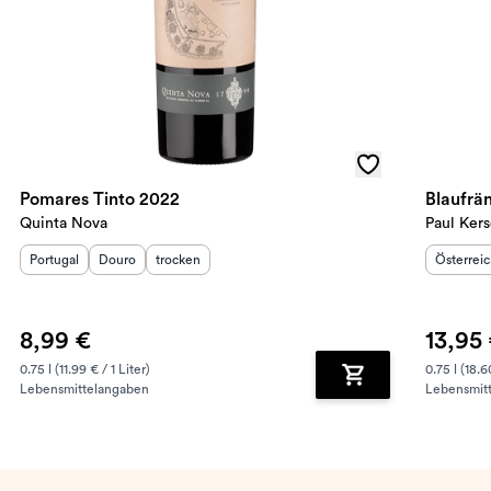
Pomares Tinto 2022
Blaufrä
Quinta Nova
Paul Ker
Herkunftsland
Herkunftsregion
:
Geschmack
:
:
Herkunft
Portugal
Douro
trocken
Österrei
8,99 €
13,95
0.75 l (11.99 € / 1 Liter)
0.75 l (18.6
Lebensmittelangaben
Lebensmit
renkorb hinzufügen
Zum Warenkorb hin