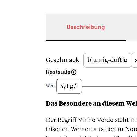
Beschreibung
Beschreibung
Geschmack
blumig-duftig
Restsüße
5,4 g/l
Wenig
Das Besondere an diesem We
Der Begriff Vinho Verde steht i
frischen Weinen aus der im Nor