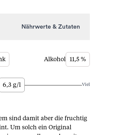
Nährwerte & Zutaten
nk
Alkohol
11,5 %
6,3 g/l
Viel
em sind damit aber die fruchtig
nt. Um solch ein Original