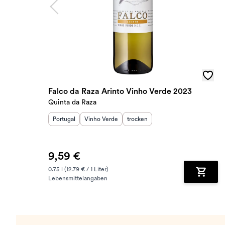
Falco da Raza Arinto Vinho Verde 2023
Quinta da Raza
Herkunftsland
Herkunftsregion
:
Geschmack
:
:
Portugal
Vinho Verde
trocken
9,59 €
0.75 l (12.79 € / 1 Liter)
Lebensmittelangaben
Zum Wa