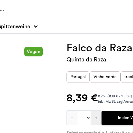
Spitzenweine
Falco da Raz
Vegan
Quinta da Raza
Portugal
Vinho Verde
troc
8,39 €
0.75 l (11.19 € / 1 Liter)
inkl. MwSt. zzgl.
Vers
–
+
In den 