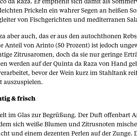
co da Raza. Er empfiehlt sich damit als Sommerw
 leichten Prickeln ein wahrer Segen an heißen S
egleiter von Fischgerichten und mediterranen Sal
aza aber auch, das er aus den autochthonen Rebs
 Anteil von Arinto (50 Prozent) ist jedoch ungew
ige Zitrusaromen, doch da sie nur geringe Erträg
ben werden auf der Quinta da Raza von Hand gel
erarbeitet, bevor der Wein kurz im Stahltank rei
t auszuspielen.
tig & frisch
kelt im Glas zur Begrüßung. Der Duft offenbart 
in dem sich weiße Blumen und Zitrusnoten misc
cht und einem dezenten Perlen auf der Zunge. D