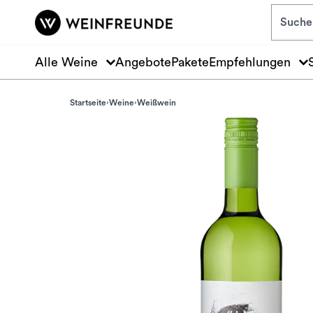
Zum Hauptinhalt springen
Alle Weine
Angebote
Pakete
Empfehlungen
Startseite
Weine
Weißwein