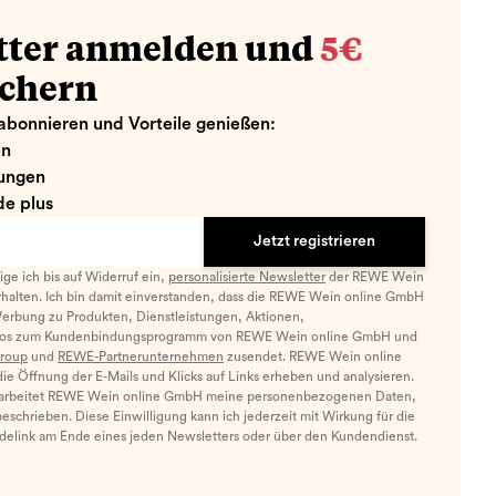
tter anmelden und
5€
ichern
abonnieren und Vorteile genießen:
en
ungen
e plus
Jetzt registrieren
llige ich bis auf Widerruf ein,
personalisierte Newsletter
der REWE Wein
halten. Ich bin damit einverstanden, dass die REWE Wein online GmbH
Werbung zu Produkten, Dienstleistungen, Aktionen,
nfos zum Kundenbindungsprogramm von REWE Wein online GmbH und
roup
und
REWE-Partnerunternehmen
zusendet. REWE Wein online
e Öffnung der E-Mails und Klicks auf Links erheben und analysieren.
arbeitet REWE Wein online GmbH meine personenbezogenen Daten,
eschrieben. Diese Einwilligung kann ich jederzeit mit Wirkung für die
ldelink am Ende eines jeden Newsletters oder über den Kundendienst.