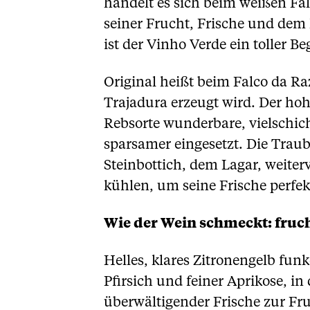
handelt es sich beim weißen Fal
seiner Frucht, Frische und dem
ist der Vinho Verde ein toller B
Original heißt beim Falco da R
Trajadura erzeugt wird. Der hohe
Rebsorte wunderbare, vielschicht
sparsamer eingesetzt. Die Trau
Steinbottich, dem Lagar, weiterv
kühlen, um seine Frische perfek
Wie der Wein schmeckt: fruch
Helles, klares Zitronengelb fun
Pfirsich und feiner Aprikose, 
überwältigender Frische zur Fru