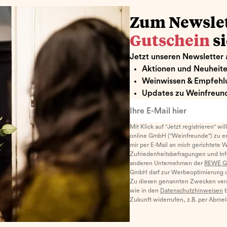
Zum Newsle
Gutschein
s
Jetzt unseren Newsletter 
Aktionen und Neuheit
Weinwissen & Empfehl
Updates zu Weinfreund
Ihre E-Mail hier
Mit Klick auf "Jetzt registrieren" wi
online GmbH ("Weinfreunde") zu er
mir per E-Mail an mich gerichtete 
Zufriedenheitsbefragungen und I
anderen Unternehmen der
REWE G
GmbH darf zur Werbeoptimierung di
Zu diesen genannten Zwecken ver
wie in den
Datenschutzhinweisen
b
Zukunft widerrufen, z.B. per Abme