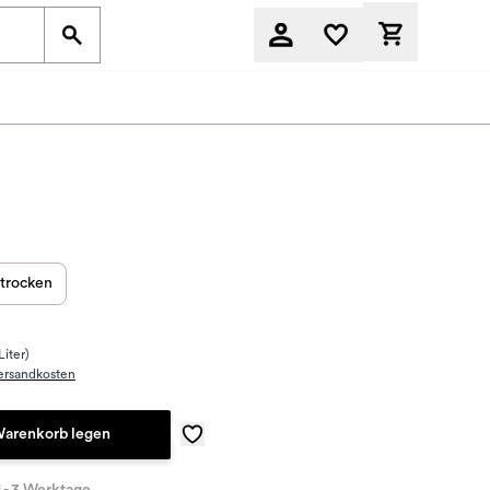
Derzeit befi
trocken
Liter)
ersandkosten
Warenkorb legen