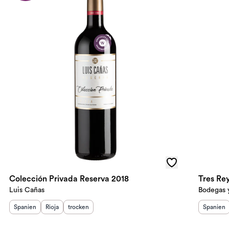
Colección Privada Reserva 2018
Tres Re
Luis Cañas
Bodegas 
Herkunftsland
Herkunftsregion
:
Geschmack
:
:
Herkunft
Spanien
Rioja
trocken
Spanien