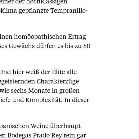
einer der hochklassigen
oklima gepflanzte Tempranillo-
e einen homöopathischen Ertrag
ßes Gewächs dürfen es bis zu 50
nd hier weiß der Élite alle
begeisternden Charakterzüge
owie sechs Monate in großen
efe und Komplexität. In dieser
n spanischen Weine überhaupt
en Bodegas Prado Rey rein gar