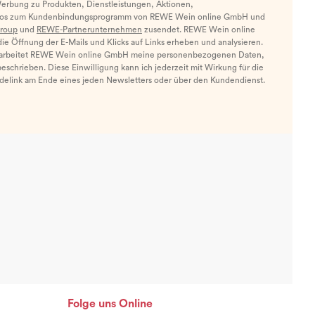
Werbung zu Produkten, Dienstleistungen, Aktionen,
nfos zum Kundenbindungsprogramm von REWE Wein online GmbH und
roup
und
REWE-Partnerunternehmen
zusendet. REWE Wein online
e Öffnung der E-Mails und Klicks auf Links erheben und analysieren.
arbeitet REWE Wein online GmbH meine personenbezogenen Daten,
eschrieben. Diese Einwilligung kann ich jederzeit mit Wirkung für die
ldelink am Ende eines jeden Newsletters oder über den Kundendienst.
Folge uns Online