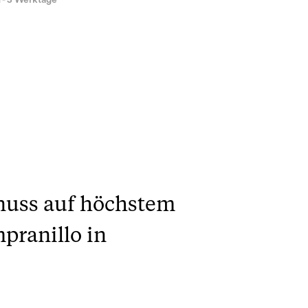
1 - 3 Werktage
enuss auf höchstem
pranillo in