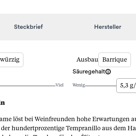
Steckbrief
Hersteller
würzig
Ausbau
Barrique
Säuregehalt
5,3 g/
Viel
Wenig
in
Name löst bei Weinfreunden hohe Erwartungen a
lt der hundertprozentige Tempranillo aus dem H