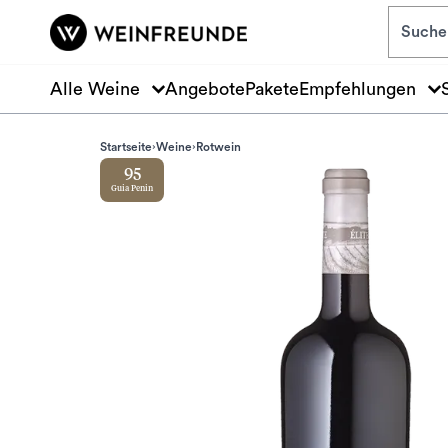
Zum Hauptinhalt springen
Alle Weine
Angebote
Pakete
Empfehlungen
Startseite
Weine
Rotwein
95
Guia Penin