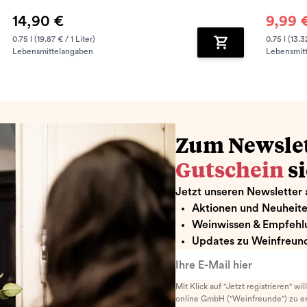
14,90 €
9,99 
0.75 l (19.87 € / 1 Liter)
0.75 l (13.3
Lebensmittelangaben
Lebensmit
renkorb hinzufügen
Zum Warenkorb hin
Zum Newsle
Gutschein
s
Jetzt unseren Newsletter 
Aktionen und Neuheit
Weinwissen & Empfehl
Updates zu Weinfreund
Ihre E-Mail hier
Mit Klick auf "Jetzt registrieren" wi
online GmbH ("Weinfreunde") zu er