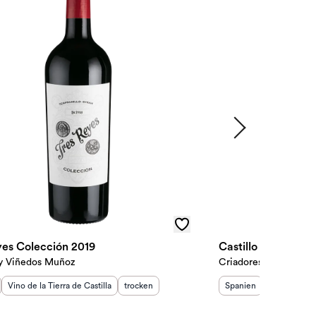
yes Colección 2019
Castillo Clavijo Re
y Viñedos Muñoz
Criadores de Rioja S.
sland
Herkunftsregion
:
:
Geschmack
:
Herkunftsland
Herkunftsre
:
Ges
Vino de la Tierra de Castilla
trocken
Spanien
Rioja
tro