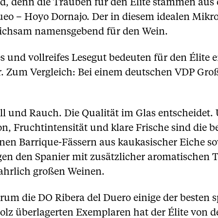
d, denn die Trauben für den Èlite stammen aus 
Dueo – Hoyo Dornajo. Der in diesem idealen Mikr
gleichsam namensgebend für den Wein.
es und vollreifes Lesegut bedeuten für den Élit
ar. Zum Vergleich: Bei einem deutschen VDP Gro
 und Rauch. Die Qualität im Glas entscheidet. U
on, Fruchtintensität und klare Frische sind die 
einen Barrique-Fässern aus kaukasischer Eiche s
en den Spanier mit zusätzlicher aromatischen Ti
hrlich großen Weinen.
warum die DO Ribera del Duero einige der beste
olz überlagerten Exemplaren hat der Élite von d