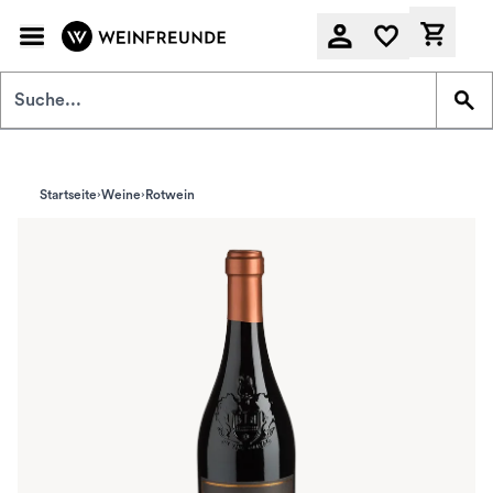
Zum Hauptinhalt springen
Derzeit
Startseite
Weine
Rotwein