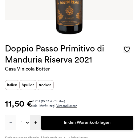
Doppio Passo Primitivo di
Manduria Riserva 2021
Casa Vinicola Botter
Italien
Apulien
trocken
11,50 €
0.75 l (15.33 € / 1 Liter)
inkl. MwSt. zzgl.
Versandkosten
–
+
In den Warenkorb legen