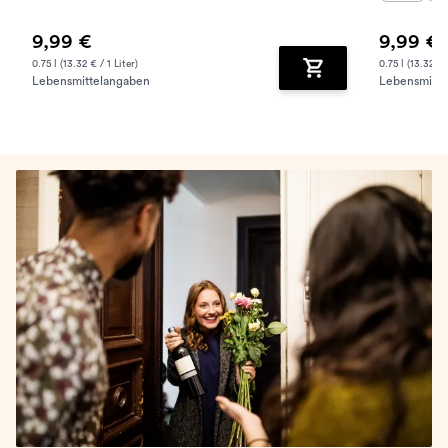
9,99 €
9,99 €
0.75 l (13.32 € / 1 Liter)
0.75 l (13.32 € /
Lebensmittelangaben
Lebensmitte
Zum Warenkorb hinz