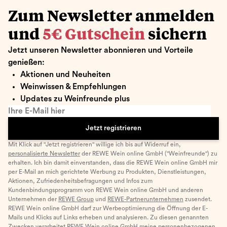
Zum Newsletter anmelden
und
5€ Gutschein
sichern
Jetzt unseren Newsletter abonnieren und Vorteile
genießen:
Aktionen und Neuheiten
Weinwissen & Empfehlungen
Updates zu Weinfreunde plus
Ihre E-Mail hier
Jetzt registrieren
Mit Klick auf "Jetzt registrieren" willige ich bis auf Widerruf ein,
personalisierte Newsletter
der REWE Wein online GmbH ("Weinfreunde") zu
erhalten. Ich bin damit einverstanden, dass die REWE Wein online GmbH mir
per E-Mail an mich gerichtete Werbung zu Produkten, Dienstleistungen,
Aktionen, Zufriedenheitsbefragungen und Infos zum
Kundenbindungsprogramm von REWE Wein online GmbH und anderen
Unternehmen der
REWE Group
und
REWE-Partnerunternehmen
zusendet.
REWE Wein online GmbH darf zur Werbeoptimierung die Öffnung der E-
Mails und Klicks auf Links erheben und analysieren. Zu diesen genannten
Zwecken verarbeitet REWE Wein online GmbH meine personenbezogenen