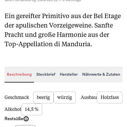
Sofort versandfertig. Lieferzeit ca. 1 - 3 Werktage
Ein gereifter Primitivo aus der Bel Etage
der apulischen Vorzeigeweine. Sanfte
Pracht und große Harmonie aus der
Top-Appellation di Manduria.
Beschreibung
Steckbrief
Hersteller
Nährwerte & Zutaten
Beschreibung
Geschmack
beerig
würzig
Ausbau
Holzfass
Alkohol
14,5 %
Restsüße