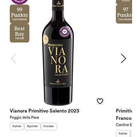
Trophy
99
97
Punkte
Punkte
Luca Maroni
Luca Maroni
Best
Buy
Falstaff
Vianora Primitivo Salento 2023
Primitivo
Poggio della Pace
Franco 2
Cantine Erm
Herkunftsland
Herkunftsregion
:
Geschmack
:
:
Italien
Apulien
trocken
Herkunftslan
He
Italien
Ap