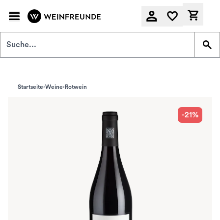
Zum Hauptinhalt springen
Derzeit
Startseite
Weine
Rotwein
-21%