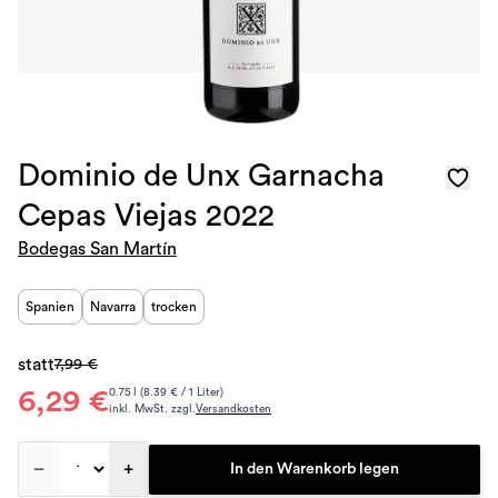
Dominio de Unx Garnacha
Cepas Viejas 2022
Bodegas San Martín
Spanien
Navarra
trocken
statt
7,99 €
6,29 €
0.75 l (8.39 € / 1 Liter)
inkl. MwSt. zzgl.
Versandkosten
–
+
In den Warenkorb legen