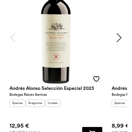
Andrés Alonso Selección Especial 2023
Andrés A
Bodegas Raices Ibericas
Bodegas Raic
Herkunftsland
Herkunftsregion
:
Geschmack
:
:
Herkunftslan
H
Spanien
Aragonien
trocken
Spanien
A
12,95 €
8,99 €