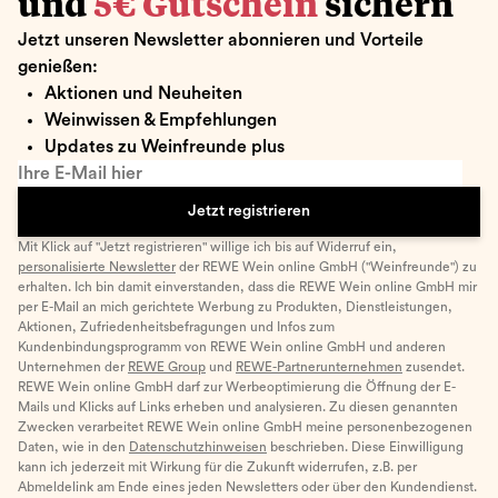
und
5€ Gutschein
sichern
Jetzt unseren Newsletter abonnieren und Vorteile
genießen:
Aktionen und Neuheiten
Weinwissen & Empfehlungen
Updates zu Weinfreunde plus
Ihre E-Mail hier
Jetzt registrieren
Mit Klick auf "Jetzt registrieren" willige ich bis auf Widerruf ein,
personalisierte Newsletter
der REWE Wein online GmbH ("Weinfreunde") zu
erhalten. Ich bin damit einverstanden, dass die REWE Wein online GmbH mir
per E-Mail an mich gerichtete Werbung zu Produkten, Dienstleistungen,
Aktionen, Zufriedenheitsbefragungen und Infos zum
Kundenbindungsprogramm von REWE Wein online GmbH und anderen
Unternehmen der
REWE Group
und
REWE-Partnerunternehmen
zusendet.
REWE Wein online GmbH darf zur Werbeoptimierung die Öffnung der E-
Mails und Klicks auf Links erheben und analysieren. Zu diesen genannten
Zwecken verarbeitet REWE Wein online GmbH meine personenbezogenen
Daten, wie in den
Datenschutzhinweisen
beschrieben. Diese Einwilligung
kann ich jederzeit mit Wirkung für die Zukunft widerrufen, z.B. per
Abmeldelink am Ende eines jeden Newsletters oder über den Kundendienst.