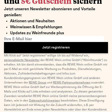
und
5€ Gutschein
sichern
Jetzt unseren Newsletter abonnieren und Vorteile
genießen:
Aktionen und Neuheiten
Weinwissen & Empfehlungen
Updates zu Weinfreunde plus
Ihre E-Mail hier
Jetzt registrieren
Mit Klick auf "Jetzt registrieren" willige ich bis auf Widerruf ein,
personalisierte Newsletter
der REWE Wein online GmbH ("Weinfreunde") zu
erhalten. Ich bin damit einverstanden, dass die REWE Wein online GmbH mir
per E-Mail an mich gerichtete Werbung zu Produkten, Dienstleistungen,
Aktionen, Zufriedenheitsbefragungen und Infos zum
Kundenbindungsprogramm von REWE Wein online GmbH und anderen
Unternehmen der
REWE Group
und
REWE-Partnerunternehmen
zusendet.
REWE Wein online GmbH darf zur Werbeoptimierung die Öffnung der E-
Mails und Klicks auf Links erheben und analysieren. Zu diesen genannten
Zwecken verarbeitet REWE Wein online GmbH meine personenbezogenen
Daten, wie in den
Datenschutzhinweisen
beschrieben. Diese Einwilligung
kann ich jederzeit mit Wirkung für die Zukunft widerrufen, z.B. per
Abmeldelink am Ende eines jeden Newsletters oder über den Kundendienst.