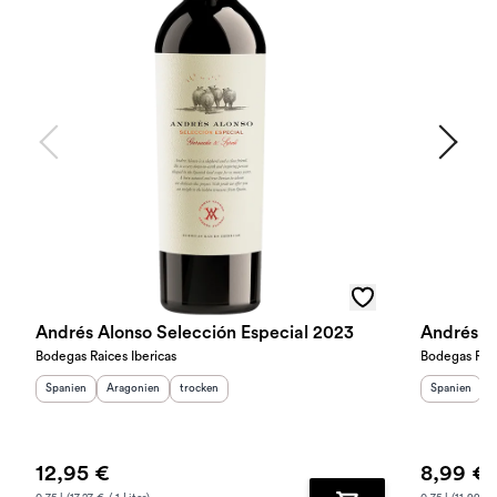
Andrés Alonso Selección Especial 2023
Andrés A
Bodegas Raices Ibericas
Bodegas Raic
Herkunftsland
Herkunftsregion
:
Geschmack
:
:
Herkunftslan
H
Spanien
Aragonien
trocken
Spanien
A
12,95 €
8,99 €