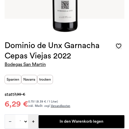
Dominio de Unx Garnacha
Cepas Viejas 2022
Bodegas San Martín
Spanien
Navarra
trocken
statt
7,99 €
6,29 €
0.75 l (8.39 € / 1 Liter)
inkl. MwSt. zzgl.
Versandkosten
–
+
In den Warenkorb legen