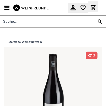
Zum Hauptinhalt springen
Derzeit
Startseite
Weine
Rotwein
-21%