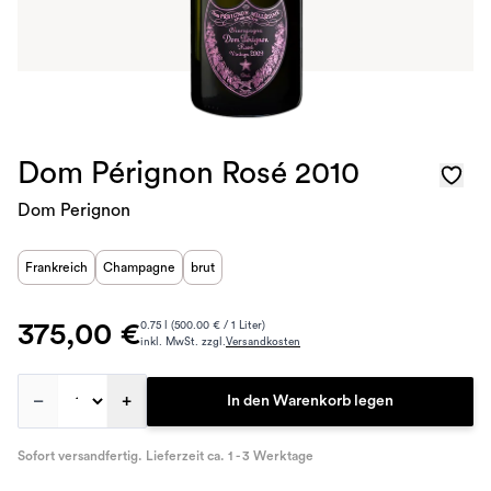
Dom Pérignon Rosé 2010
Dom Perignon
Frankreich
Champagne
brut
375,00 €
0.75 l (500.00 € / 1 Liter)
inkl. MwSt. zzgl.
Versandkosten
–
+
In den Warenkorb legen
Sofort versandfertig. Lieferzeit ca. 1 - 3 Werktage