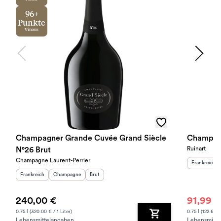
96+
Punkte
Vinous
Champagner Grande Cuvée Grand Siècle
Champag
Ruinart
N°26 Brut
Champagne Laurent-Perrier
Herkunftslan
Frankreich
Herkunftsland
:
Herkunftsregion
Geschmack
:
:
Frankreich
Champagne
Brut
240,00 €
91,99 €
0.75 l (320.00 € / 1 Liter)
0.75 l (122.65 € 
Lebensmittelangaben
Lebensmitte