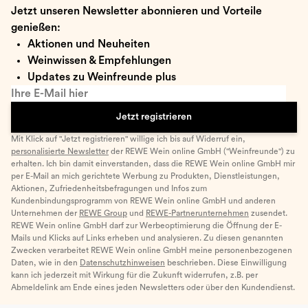
Jetzt unseren Newsletter abonnieren und Vorteile
genießen:
Aktionen und Neuheiten
Weinwissen & Empfehlungen
Updates zu Weinfreunde plus
Ihre E-Mail hier
Jetzt registrieren
Mit Klick auf "Jetzt registrieren" willige ich bis auf Widerruf ein,
personalisierte Newsletter
der REWE Wein online GmbH ("Weinfreunde") zu
erhalten. Ich bin damit einverstanden, dass die REWE Wein online GmbH mir
per E-Mail an mich gerichtete Werbung zu Produkten, Dienstleistungen,
Aktionen, Zufriedenheitsbefragungen und Infos zum
Kundenbindungsprogramm von REWE Wein online GmbH und anderen
Unternehmen der
REWE Group
und
REWE-Partnerunternehmen
zusendet.
REWE Wein online GmbH darf zur Werbeoptimierung die Öffnung der E-
Mails und Klicks auf Links erheben und analysieren. Zu diesen genannten
Zwecken verarbeitet REWE Wein online GmbH meine personenbezogenen
Daten, wie in den
Datenschutzhinweisen
beschrieben. Diese Einwilligung
kann ich jederzeit mit Wirkung für die Zukunft widerrufen, z.B. per
Abmeldelink am Ende eines jeden Newsletters oder über den Kundendienst.