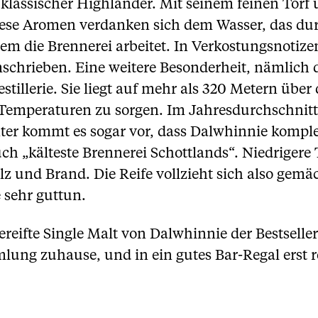
n klassischer Highlander. Mit seinem feinen Torf
Diese Aromen verdanken sich dem Wasser, das dur
dem die Brennerei arbeitet. In Verkostungsnotize
hrieben. Eine weitere Besonderheit, nämlich d
Destillerie. Sie liegt auf mehr als 320 Metern ü
e Temperaturen zu sorgen. Im Jahresdurchschnitt
nter kommt es sogar vor, dass Dalwhinnie komplet
ch „kälteste Brennerei Schottlands“. Niedrigere
 und Brand. Die Reife vollzieht sich also gemä
 sehr guttun.
ereifte Single Malt von Dalwhinnie der Bestselle
mlung zuhause, und in ein gutes Bar-Regal erst r