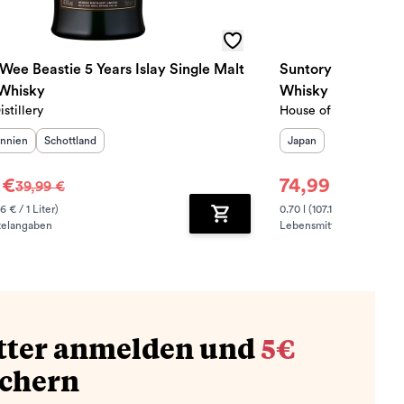
Wee Beastie 5 Years Islay Single Malt
Suntory Hibiki J
Whisky
Whisky
stillery
House of Suntory
sland
:
Herkunftsregion
:
Herkunftsland
:
annien
Schottland
Japan
 €
74,99 €
39,99 €
82,99 €
6 € / 1 Liter)
0.70 l (107.13 € / 1 Liter)
telangaben
Lebensmittelangaben
zufügen
Zum Warenkorb hinzufügen
tter anmelden und
5€
ichern