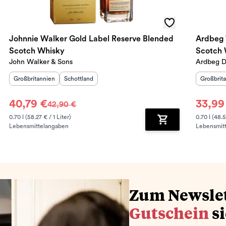
Johnnie Walker Gold Label Reserve Blended
Ardbeg 
Scotch Whisky
Scotch 
John Walker & Sons
Ardbeg Di
Herkunftsland
:
Herkunftsregion
:
Herkunft
Großbritannien
Schottland
Großbrit
40,79 €
33,99
42,90 €
0.70 l (58.27 € / 1 Liter)
0.70 l (48.5
Lebensmittelangaben
Lebensmit
renkorb hinzufügen
Zum Warenkorb hin
Zum Newsle
Gutschein
s