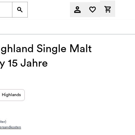
Derzeit befi
ghland Single Malt
y 15 Jahre
Highlands
iter)
ersandkosten