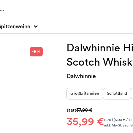
Spitzenweine
Dalwhinnie Hi
-5%
Scotch Whisk
Dalwhinnie
Großbritannien
Schottland
statt
37,90 €
35,99 €
0.70 l (51.41 € / 1 L
inkl. MwSt. zzgl.
V