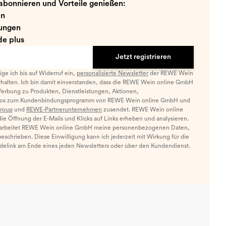
abonnieren und Vorteile genießen:
en
ungen
e plus
Jetzt registrieren
llige ich bis auf Widerruf ein,
personalisierte Newsletter
der REWE Wein
halten. Ich bin damit einverstanden, dass die REWE Wein online GmbH
Werbung zu Produkten, Dienstleistungen, Aktionen,
nfos zum Kundenbindungsprogramm von REWE Wein online GmbH und
roup
und
REWE-Partnerunternehmen
zusendet. REWE Wein online
e Öffnung der E-Mails und Klicks auf Links erheben und analysieren.
arbeitet REWE Wein online GmbH meine personenbezogenen Daten,
eschrieben. Diese Einwilligung kann ich jederzeit mit Wirkung für die
ldelink am Ende eines jeden Newsletters oder über den Kundendienst.