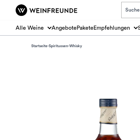
Zum Hauptinhalt springen
Alle Weine
Angebote
Pakete
Empfehlungen
Startseite
Spirituosen
Whisky