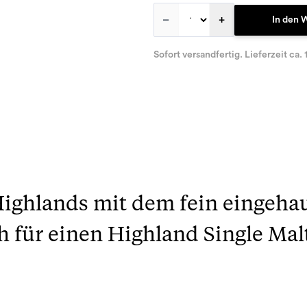
–
+
In den 
Sofort versandfertig. Lieferzeit ca. 
Highlands mit dem fein eingeha
für einen Highland Single Malt