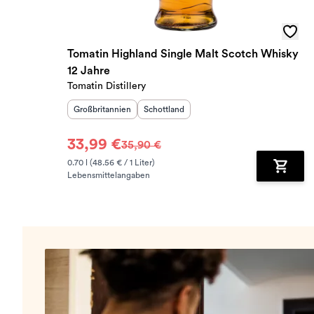
Tomatin Highland Single Malt Scotch Whisky
12 Jahre
Tomatin Distillery
Herkunftsland
:
Herkunftsregion
:
Großbritannien
Schottland
33,99 €
35,90 €
0.70 l (48.56 € / 1 Liter)
Lebensmittelangaben
Zum Wa