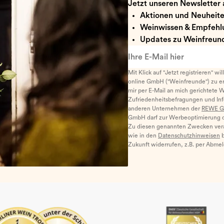
Jetzt unseren Newsletter 
Aktionen und Neuheit
Weinwissen & Empfehl
Updates zu Weinfreund
Ihre E-Mail hier
Mit Klick auf "Jetzt registrieren" wi
online GmbH ("Weinfreunde") zu er
mir per E-Mail an mich gerichtete 
Zufriedenheitsbefragungen und I
anderen Unternehmen der
REWE G
GmbH darf zur Werbeoptimierung di
Zu diesen genannten Zwecken ver
wie in den
Datenschutzhinweisen
b
Zukunft widerrufen, z.B. per Abme