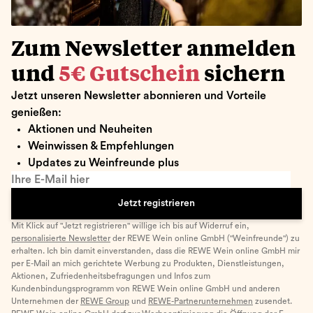
Zum Newsletter anmelden
und
5€ Gutschein
sichern
Jetzt unseren Newsletter abonnieren und Vorteile
genießen:
Aktionen und Neuheiten
Weinwissen & Empfehlungen
Updates zu Weinfreunde plus
Ihre E-Mail hier
Jetzt registrieren
Mit Klick auf "Jetzt registrieren" willige ich bis auf Widerruf ein,
personalisierte Newsletter
der REWE Wein online GmbH ("Weinfreunde") zu
erhalten. Ich bin damit einverstanden, dass die REWE Wein online GmbH mir
per E-Mail an mich gerichtete Werbung zu Produkten, Dienstleistungen,
Aktionen, Zufriedenheitsbefragungen und Infos zum
Kundenbindungsprogramm von REWE Wein online GmbH und anderen
Unternehmen der
REWE Group
und
REWE-Partnerunternehmen
zusendet.