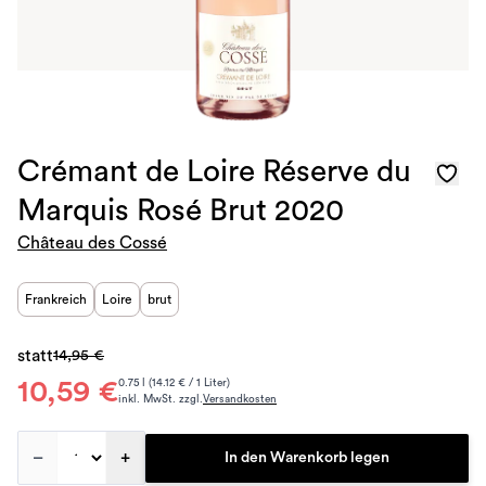
Crémant de Loire Réserve du
Marquis Rosé Brut 2020
Château des Cossé
Frankreich
Loire
brut
statt
14,95 €
10,59 €
0.75 l (14.12 € / 1 Liter)
inkl. MwSt. zzgl.
Versandkosten
–
+
In den Warenkorb legen