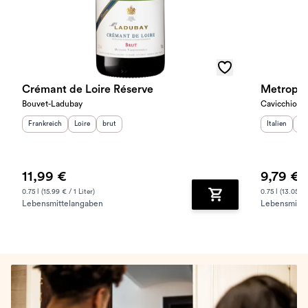
Crémant de Loire Réserve
Metropol
Bouvet-Ladubay
Cavicchioli
Herkunftsland
:
Herkunftsregion
Geschmack
:
:
Herkunftslan
He
Frankreich
Loire
brut
Italien
Em
11,99 €
9,79 €
0.75 l (15.99 € / 1 Liter)
0.75 l (13.05 € /
Lebensmittelangaben
Lebensmitte
Zum Warenkorb hinz