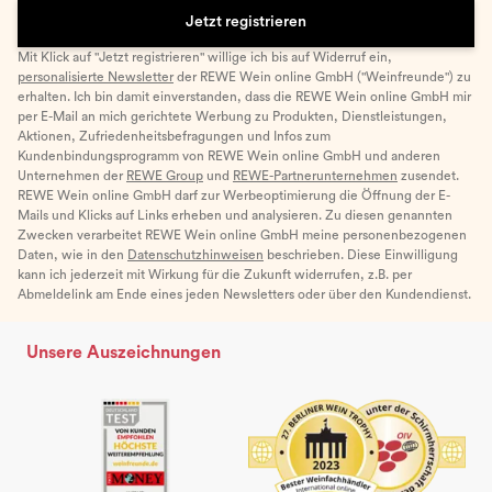
Jetzt registrieren
Mit Klick auf "Jetzt registrieren" willige ich bis auf Widerruf ein,
personalisierte Newsletter
der REWE Wein online GmbH ("Weinfreunde") zu
erhalten. Ich bin damit einverstanden, dass die REWE Wein online GmbH mir
per E-Mail an mich gerichtete Werbung zu Produkten, Dienstleistungen,
Aktionen, Zufriedenheitsbefragungen und Infos zum
Kundenbindungsprogramm von REWE Wein online GmbH und anderen
Unternehmen der
REWE Group
und
REWE-Partnerunternehmen
zusendet.
REWE Wein online GmbH darf zur Werbeoptimierung die Öffnung der E-
Mails und Klicks auf Links erheben und analysieren. Zu diesen genannten
Zwecken verarbeitet REWE Wein online GmbH meine personenbezogenen
Daten, wie in den
Datenschutzhinweisen
beschrieben. Diese Einwilligung
kann ich jederzeit mit Wirkung für die Zukunft widerrufen, z.B. per
Abmeldelink am Ende eines jeden Newsletters oder über den Kundendienst.
Unsere Auszeichnungen