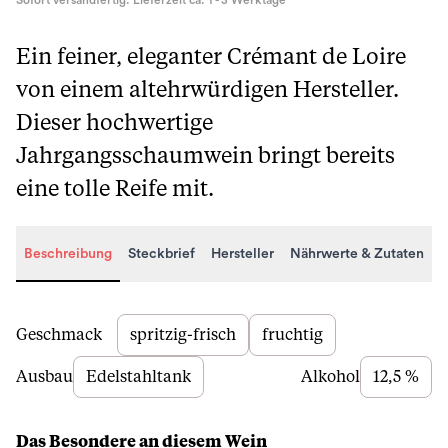
Sofort versandfertig. Lieferzeit ca. 1 - 3 Werktage
Ein feiner, eleganter Crémant de Loire
von einem altehrwürdigen Hersteller.
Dieser hochwertige
Jahrgangsschaumwein bringt bereits
eine tolle Reife mit.
Beschreibung
Steckbrief
Hersteller
Nährwerte & Zutaten
Beschreibung
Geschmack
spritzig-frisch
fruchtig
Ausbau
Edelstahltank
Alkohol
12,5 %
Das Besondere an diesem Wein