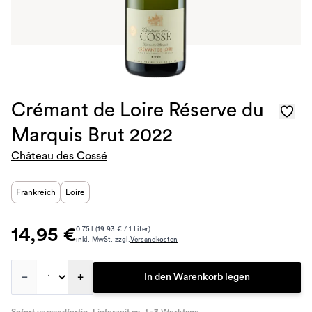
Crémant de Loire Réserve du
Marquis Brut 2022
Château des Cossé
Frankreich
Loire
14,95 €
0.75 l (19.93 € / 1 Liter)
inkl. MwSt. zzgl.
Versandkosten
–
+
In den Warenkorb legen