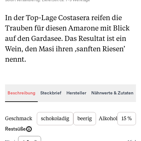
Sofort versandfertig. Lieferzeit ca. 1 - 3 Werktage
In der Top-Lage Costasera reifen die
Trauben für diesen Amarone mit Blick
auf den Gardasee. Das Resultat ist ein
Wein, den Masi ihren ‚sanften Riesen’
nennt.
Beschreibung
Steckbrief
Hersteller
Nährwerte & Zutaten
Beschreibung
Geschmack
schokoladig
beerig
Alkohol
15 %
Restsüße