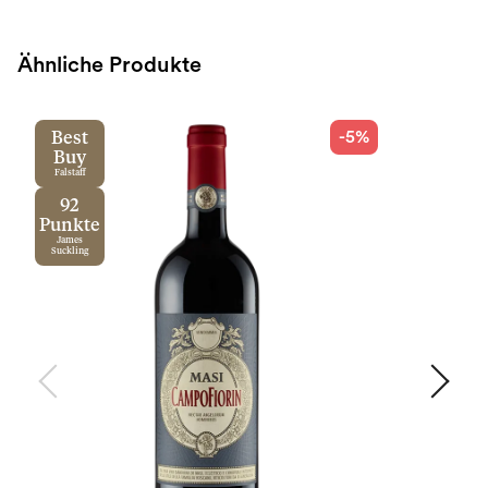
Ähnliche Produkte
-5%
Best
Buy
Falstaff
92
Punkte
James
Suckling