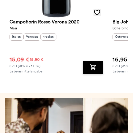
Campofiorin Rosso Verona 2020
Big John
Masi
Scheiblhofer
Herkunftsland
Herkunftsregion
:
Geschmack
:
:
Herkunftslan
Italien
Venetien
trocken
Österreich
15,09 €
16,95 €
15,90 €
0.75 l (20.12 € / 1 Liter)
0.75 l (22.60 € 
Lebensmittelangaben
Lebensmitte
Zum Warenkorb hinz