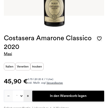
Costasera Amarone Classico
2020
Masi
Italien
Venetien
trocken
45,90 €
0.75 l (61.20 € / 1 Liter)
inkl. MwSt. zzgl.
Versandkosten
–
+
In den Warenkorb legen