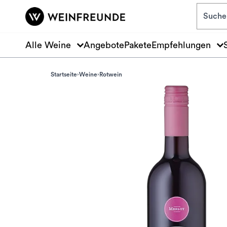
Zum Hauptinhalt springen
Alle Weine
Angebote
Pakete
Empfehlungen
Startseite
Weine
Rotwein