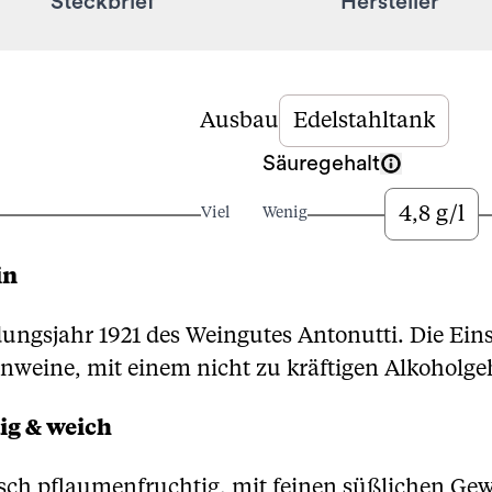
Steckbrief
Hersteller
Ausbau
Edelstahltank
Säuregehalt
4,8 g/l
Viel
Wenig
in
dungsjahr 1921 des Weingutes Antonutti. Die Eins
enweine, mit einem nicht zu kräftigen Alkoholge
ig & weich
atisch pflaumenfruchtig, mit feinen süßlichen 