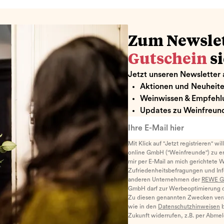
Zum Newsle
Gutschein
s
Jetzt unseren Newsletter 
Aktionen und Neuheit
Weinwissen & Empfehl
Updates zu Weinfreund
Ihre E-Mail hier
Mit Klick auf "Jetzt registrieren" wi
online GmbH ("Weinfreunde") zu er
mir per E-Mail an mich gerichtete 
Zufriedenheitsbefragungen und I
anderen Unternehmen der
REWE G
GmbH darf zur Werbeoptimierung di
Zu diesen genannten Zwecken ver
wie in den
Datenschutzhinweisen
b
Zukunft widerrufen, z.B. per Abme