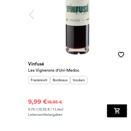
Vinfusé
Les Vignerons d'Uni-Medoc
Herkunftsland
Herkunftsregion
:
Geschmack
:
:
Frankreich
Bordeaux
trocken
9,99 €
19,95 €
0.75 l (13.32 € / 1 Liter)
Lebensmittelangaben
Zum Wa