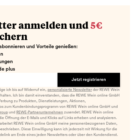
tter anmelden und
5€
ichern
abonnieren und Vorteile genießen:
en
ungen
e plus
Jetzt registrieren
llige ich bis auf Widerruf ein,
personalisierte Newsletter
der REWE Wein
halten. Ich bin damit einverstanden, dass die REWE Wein online GmbH
Werbung zu Produkten, Dienstleistungen, Aktionen,
nfos zum Kundenbindungsprogramm von REWE Wein online GmbH und
roup
und
REWE-Partnerunternehmen
zusendet. REWE Wein online
e Öffnung der E-Mails und Klicks auf Links erheben und analysieren.
arbeitet REWE Wein online GmbH meine personenbezogenen Daten,
eschrieben. Diese Einwilligung kann ich jederzeit mit Wirkung für die
ldelink am Ende eines jeden Newsletters oder über den Kundendienst.