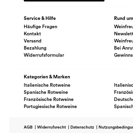
Service & Hilfe
Rund um
Häufige Fragen
Weinfre
Kontakt
Newslet
Versand
Weinfre
Bezahlung
Bei Anru
Widerrufsformular
Gewinns
Kategorien & Marken
Italienische Rotweine
Italieni
Spanische Rotweine
Französ
Französische Rotweine
Deutsch
Portugiesische Rotweine
Spanisc
AGB
|
Widerrufsrecht
|
Datenschutz
|
Nutzungsbedingu