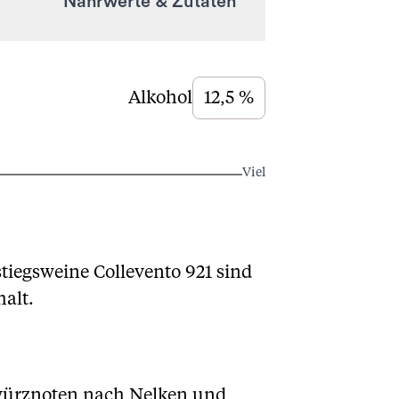
Nährwerte & Zutaten
Alkohol
12,5 %
Viel
tiegsweine Collevento 921 sind
halt.
Gewürznoten nach Nelken und