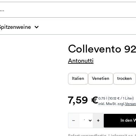
Spitzenweine
Collevento 92
Antonutti
Italien
Venetien
trocken
7,59 €
0.75 l (10.12 € / 1 Liter)
inkl. MwSt. zzgl.
Versa
–
+
In den 