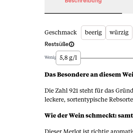
Beschreibung
Beschreibung
Geschmack
beerig
würzig
Restsüße
5,8 g/l
Wenig
Das Besondere an diesem We
Die Zahl 921 steht für das Grün
leckere, sortentypische Rebsort
Wie der Wein schmeckt: samt
Dieser Merlot ist richtig arom