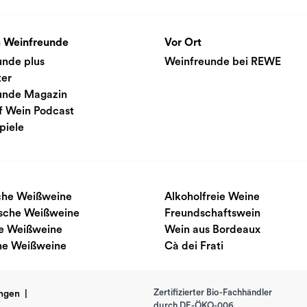
 Weinfreunde
Vor Ort
unde plus
Weinfreunde bei REWE
ter
unde Magazin
f Wein Podcast
piele
sche Weißweine
Alkoholfreie Weine
ische Weißweine
Freundschaftswein
e Weißweine
Wein aus Bordeaux
he Weißweine
Cà dei Frati
Zertifizierter Bio-Fachhändler
ngen
|
durch DE-ÖKO-006