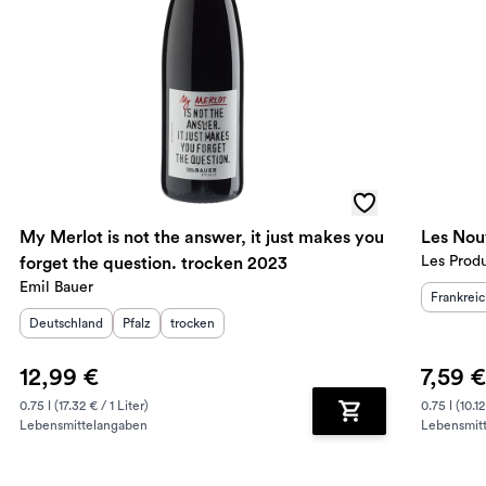
My Merlot is not the answer, it just makes you
Les Nou
Les Prod
forget the question. trocken 2023
Emil Bauer
Herkunft
Frankrei
Herkunftsland
:
Herkunftsregion
Geschmack
:
:
Deutschland
Pfalz
trocken
12,99 €
7,59 €
0.75 l (17.32 € / 1 Liter)
0.75 l (10.12
Lebensmittelangaben
Lebensmit
renkorb hinzufügen
Zum Warenkorb hin