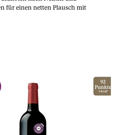
 für einen netten Plausch mit
92
Punkte
Falstaff