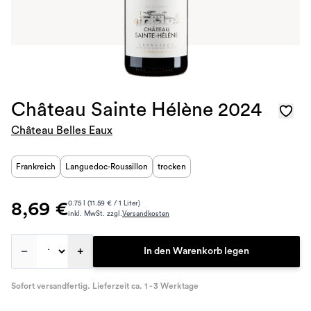
Château Sainte Hélène 2024
Château Belles Eaux
Frankreich
Languedoc-Roussillon
trocken
8,69 €
0.75 l (11.59 € / 1 Liter)
inkl. MwSt. zzgl.
Versandkosten
–
+
In den Warenkorb legen
Sofort versandfertig. Lieferzeit ca. 1 - 3 Werktage