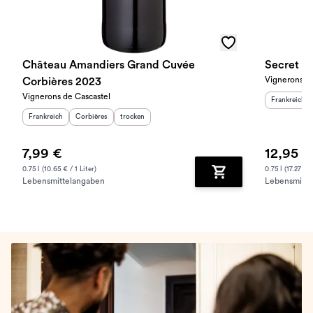
Château Amandiers Grand Cuvée
Secret de
Vignerons de
Corbières 2023
Vignerons de Cascastel
Herkunftslan
Frankreich
Herkunftsland
:
Herkunftsregion
Geschmack
:
:
Frankreich
Corbières
trocken
7,99 €
12,95 €
0.75 l (10.65 € / 1 Liter)
0.75 l (17.27 € /
Lebensmittelangaben
Lebensmitte
Zum Warenkorb hinz