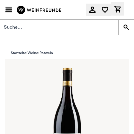
Zum Hauptinhalt springen
Derzeit
Startseite
Weine
Rotwein