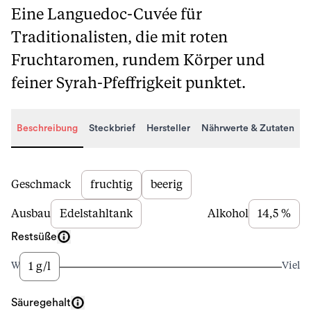
Eine Languedoc-Cuvée für
Traditionalisten, die mit roten
Fruchtaromen, rundem Körper und
feiner Syrah-Pfeffrigkeit punktet.
Beschreibung
Steckbrief
Hersteller
Nährwerte & Zutaten
Beschreibung
Geschmack
fruchtig
beerig
Ausbau
Edelstahltank
Alkohol
14,5 %
Restsüße
1 g/l
Wenig
Viel
Säuregehalt