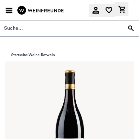
Zum Hauptinhalt springen
Derzeit
Startseite
Weine
Rotwein