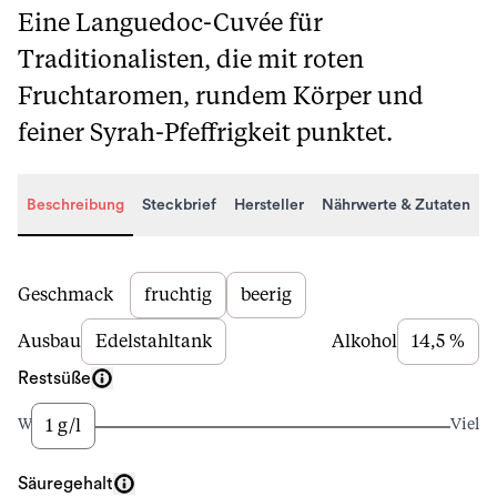
Eine Languedoc-Cuvée für
Traditionalisten, die mit roten
Fruchtaromen, rundem Körper und
feiner Syrah-Pfeffrigkeit punktet.
Beschreibung
Steckbrief
Hersteller
Nährwerte & Zutaten
Beschreibung
Geschmack
fruchtig
beerig
Ausbau
Edelstahltank
Alkohol
14,5 %
Restsüße
1 g/l
Wenig
Viel
Säuregehalt