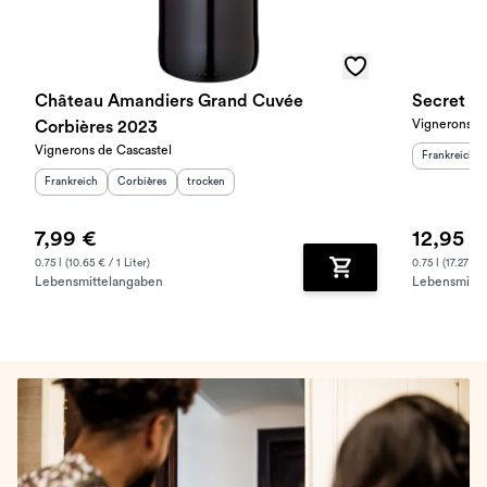
Château Amandiers Grand Cuvée
Secret de
Vignerons de
Corbières 2023
Vignerons de Cascastel
Herkunftslan
Frankreich
Herkunftsland
:
Herkunftsregion
Geschmack
:
:
Frankreich
Corbières
trocken
7,99 €
12,95 €
0.75 l (10.65 € / 1 Liter)
0.75 l (17.27 € /
Lebensmittelangaben
Lebensmitte
Zum Warenkorb hinz