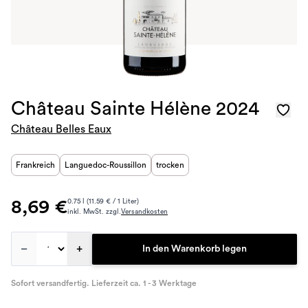
Château Sainte Hélène 2024
Château Belles Eaux
Frankreich
Languedoc-Roussillon
trocken
8,69 €
0.75 l (11.59 € / 1 Liter)
inkl. MwSt. zzgl.
Versandkosten
–
+
In den Warenkorb legen
Sofort versandfertig. Lieferzeit ca. 1 - 3 Werktage